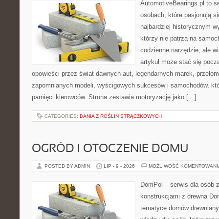
AutomotiveBearings.pl to s
osobach, które pasjonują si
najbardziej historycznym wy
którzy nie patrzą na samoc
codzienne narzędzie, ale w
artykuł może stać się pocz
opowieści przez świat dawnych aut, legendarnych marek, przełom
zapomnianych modeli, wyścigowych sukcesów i samochodów, które
pamięci kierowców. Strona zestawia motoryzację jako […]
CATEGORIES:
DANIA Z ROŚLIN STRĄCZKOWYCH
OGRÓD I OTOCZENIE DOMU
POSTED BY ADMIN
LIP - 9 - 2026
MOŻLIWOŚĆ KOMENTOWAN
DomPol – serwis dla osób 
konstrukcjami z drewna Do
tematyce domów drewnianyc