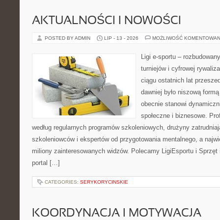
AKTUALNOŚCI I NOWOŚCI
POSTED BY ADMIN
LIP - 13 - 2026
MOŻLIWOŚĆ KOMENTOWAN
Ligi e-sportu – rozbudowany
turniejów i cyfrowej rywaliz
ciągu ostatnich lat przesz
dawniej było niszową formą
obecnie stanowi dynamiczni
społeczne i biznesowe. Prof
według regularnych programów szkoleniowych, drużyny zatrudnia
szkoleniowców i ekspertów od przygotowania mentalnego, a najwię
miliony zainteresowanych widzów. Polecamy LigiEsportu i Sprzęt i
portal […]
CATEGORIES:
SERYKORYCINSKIE
KOORDYNACJA I MOTYWACJA