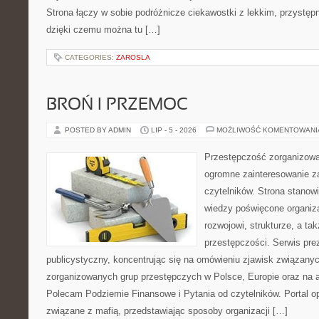
Strona łączy w sobie podróżnicze ciekawostki z lekkim, przyst
dzięki czemu można tu […]
CATEGORIES:
ZAROSLA
BROŃ I PRZEMOC
POSTED BY ADMIN
LIP - 5 - 2026
MOŻLIWOŚĆ KOMENTOWAN
Przestępczość zorganizowan
ogromne zainteresowanie za
czytelników. Strona stano
wiedzy poświęcone organiz
rozwojowi, strukturze, a t
przestępczości. Serwis pre
publicystyczny, koncentrując się na omówieniu zjawisk związanyc
zorganizowanych grup przestępczych w Polsce, Europie oraz na 
Polecam Podziemie Finansowe i Pytania od czytelników. Portal op
związane z mafią, przedstawiając sposoby organizacji […]