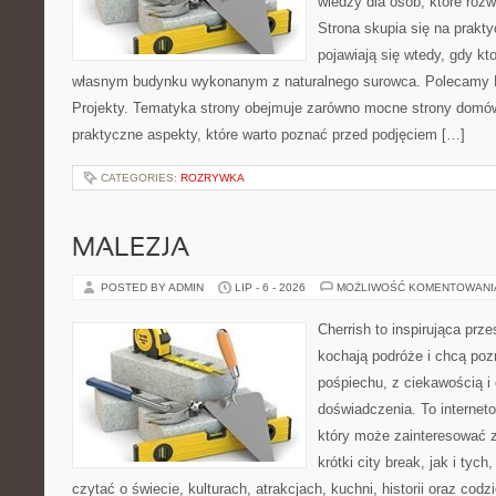
wiedzy dla osób, które roz
Strona skupia się na prakt
pojawiają się wtedy, gdy k
własnym budynku wykonanym z naturalnego surowca. Polecamy Do
Projekty. Tematyka strony obejmuje zarówno mocne strony domów
praktyczne aspekty, które warto poznać przed podjęciem […]
CATEGORIES:
ROZRYWKA
MALEZJA
POSTED BY ADMIN
LIP - 6 - 2026
MOŻLIWOŚĆ KOMENTOWAN
Cherrish to inspirująca prze
kochają podróże i chcą poz
pośpiechu, z ciekawością i
doświadczenia. To internet
który może zainteresować 
krótki city break, jak i tych
czytać o świecie, kulturach, atrakcjach, kuchni, historii oraz cod