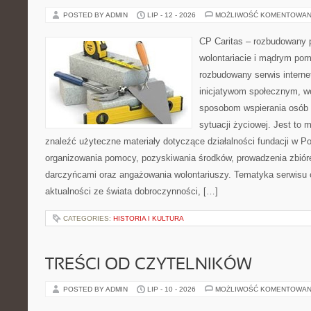
POSTED BY ADMIN
LIP - 12 - 2026
MOŻLIWOŚĆ KOMENTOWAN
CP Caritas – rozbudowany p
wolontariacie i mądrym pom
rozbudowany serwis intern
inicjatywom społecznym, wo
sposobom wspierania osób z
sytuacji życiowej. Jest to
znaleźć użyteczne materiały dotyczące działalności fundacji w Po
organizowania pomocy, pozyskiwania środków, prowadzenia zbiór
darczyńcami oraz angażowania wolontariuszy. Tematyka serwisu 
aktualności ze świata dobroczynności, […]
CATEGORIES:
HISTORIA I KULTURA
TREŚCI OD CZYTELNIKÓW
POSTED BY ADMIN
LIP - 10 - 2026
MOŻLIWOŚĆ KOMENTOWAN