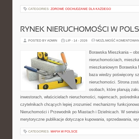
CATEGORIES:
ZDROWE ODCHUDZANIE DLA KAŻDEGO
RYNEK NIERUCHOMOŚCI W POL
POSTED BY ADMIN
LIP - 14 - 2026
MOŻLIWOŚĆ KOMENTOWAN
Borawska Mieszkania – ob
nieruchomościach, mieszka
mieszkaniowym Borawska M
baza wiedzy poświęcony sz
nieruchomości. Strona zost
osobach, które planują zak
inwestorach, właścicielach nieruchomości, najemcach, pośrednik
czytelnikach chcących lepiej zrozumieć mechanizmy funkcjonowa
Nieruchomości i Przewodnik po Miastach i Dzielnicach. W serwis
merytoryczne publikacje dotyczące kupowania, sprzedawania, wy
CATEGORIES:
MAFIA W POLSCE