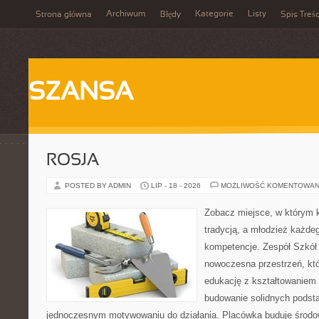
Archiwum
Kategorie
Listy
Strona główna
Błędy
Spis Treśc
SZANSA
ROSJA
POSTED BY ADMIN
LIP - 18 - 2026
MOŻLIWOŚĆ KOMENTOWAN
Zobacz miejsce, w którym k
tradycją, a młodzież każdeg
kompetencje. Zespół Szkół
nowoczesna przestrzeń, któ
edukację z kształtowaniem 
budowanie solidnych podst
jednoczesnym motywowaniu do działania. Placówka buduje środo