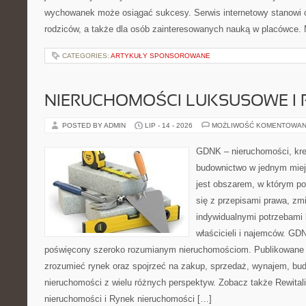
wychowanek może osiągać sukcesy. Serwis internetowy stanowi cz
rodziców, a także dla osób zainteresowanych nauką w placówce.
CATEGORIES:
ARTYKUŁY SPONSOROWANE
NIERUCHOMOŚCI LUKSUSOWE I 
POSTED BY ADMIN
LIP - 14 - 2026
MOŻLIWOŚĆ KOMENTOWAN
GDNK – nieruchomości, kre
budownictwo w jednym mie
jest obszarem, w którym p
się z przepisami prawa, z
indywidualnymi potrzebami 
właścicieli i najemców. GD
poświęcony szeroko rozumianym nieruchomościom. Publikowane m
zrozumieć rynek oraz spojrzeć na zakup, sprzedaż, wynajem, bud
nieruchomości z wielu różnych perspektyw. Zobacz także Rewitaliz
nieruchomości i Rynek nieruchomości […]