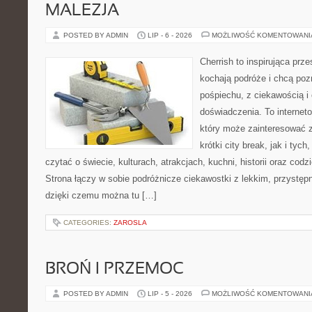
MALEZJA
POSTED BY ADMIN
LIP - 6 - 2026
MOŻLIWOŚĆ KOMENTOWAN
Cherrish to inspirująca prze
kochają podróże i chcą poz
pośpiechu, z ciekawością i
doświadczenia. To internet
który może zainteresować 
krótki city break, jak i tych
czytać o świecie, kulturach, atrakcjach, kuchni, historii oraz cod
Strona łączy w sobie podróżnicze ciekawostki z lekkim, przyst
dzięki czemu można tu […]
CATEGORIES:
ZAROSLA
BROŃ I PRZEMOC
POSTED BY ADMIN
LIP - 5 - 2026
MOŻLIWOŚĆ KOMENTOWAN