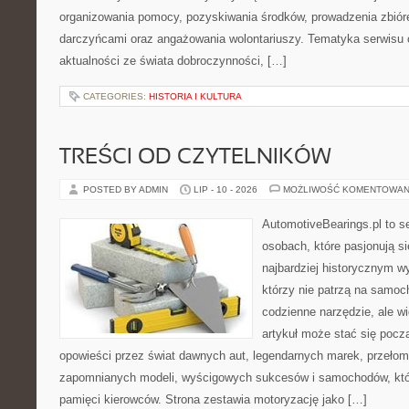
organizowania pomocy, pozyskiwania środków, prowadzenia zbiór
darczyńcami oraz angażowania wolontariuszy. Tematyka serwisu 
aktualności ze świata dobroczynności, […]
CATEGORIES:
HISTORIA I KULTURA
TREŚCI OD CZYTELNIKÓW
POSTED BY ADMIN
LIP - 10 - 2026
MOŻLIWOŚĆ KOMENTOWAN
AutomotiveBearings.pl to s
osobach, które pasjonują si
najbardziej historycznym wy
którzy nie patrzą na samoc
codzienne narzędzie, ale w
artykuł może stać się pocz
opowieści przez świat dawnych aut, legendarnych marek, przełom
zapomnianych modeli, wyścigowych sukcesów i samochodów, które
pamięci kierowców. Strona zestawia motoryzację jako […]