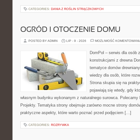
CATEGORIES:
DANIA Z ROŚLIN STRĄCZKOWYCH
OGRÓD I OTOCZENIE DOMU
POSTED BY ADMIN
LIP - 9 - 2026
MOŻLIWOŚĆ KOMENTOWAN
DomPol – serwis dla osób 
konstrukcjami z drewna Do
tematyce domów drewnianyc
wiedzy dla osób, które roz
Strona skupia się na prakt
pojawiają się wtedy, gdy k
własnym budynku wykonanym z naturalnego surowca. Polecamy Do
Projekty. Tematyka strony obejmuje zarówno mocne strony domów
praktyczne aspekty, które warto poznać przed podjęciem […]
CATEGORIES:
ROZRYWKA