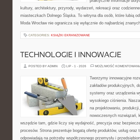
praktyczne informacje dotyc
kultury, architektury, przyrody, wydarzeń, rekreacji oraz codzienn
miasteczkach Dolnego Śląska. To witryna dla osób, które lubią odk
Moda Wrocław nie ogranicza się wyłącznie do najbardziej znanych 
CATEGORIES:
KSIĄŻKI EKRANIZOWANE
TECHNOLOGIE I INNOWACJE
POSTED BY ADMIN
LIP - 1 - 2026
MOŻLIWOŚĆ KOMENTOWAN
Tworzymy innowacyjne rozw
zakładów produkcyjnych, do
systemy oraz urządzenia w
wysokiego ciśnienia. Nasza 
na projektowaniu, produkcji
nowoczesnych rozwiązań, k
wszędzie tam, gdzie liczy się wydajność, precyzja oraz bezpie
procesów. Strona prezentuje bogatą ofertę produktów, usług oraz t
odpowiadają na potrzeby współczesnego przemysłu i przedsiębio