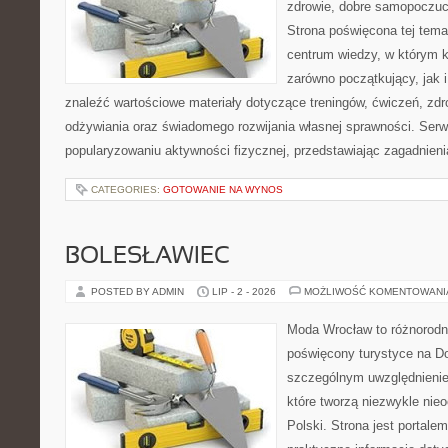
zdrowie, dobre samopoczuci
Strona poświęcona tej tem
centrum wiedzy, w którym k
zarówno początkujący, jak
znaleźć wartościowe materiały dotyczące treningów, ćwiczeń, zdr
odżywiania oraz świadomego rozwijania własnej sprawności. Serwi
popularyzowaniu aktywności fizycznej, przedstawiając zagadnien
CATEGORIES:
GOTOWANIE NA WYNOS
BOLESŁAWIEC
POSTED BY ADMIN
LIP - 2 - 2026
MOŻLIWOŚĆ KOMENTOWAN
Moda Wrocław to różnorodn
poświęcony turystyce na D
szczególnym uwzględnienie
które tworzą niezwykle nie
Polski. Strona jest portal