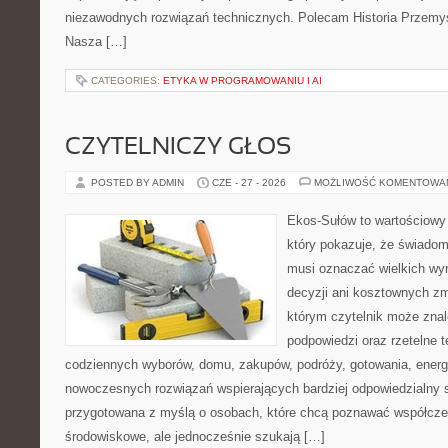
niezawodnych rozwiązań technicznych. Polecam Historia Przemys
Nasza […]
CATEGORIES:
ETYKA W PROGRAMOWANIU I AI
CZYTELNICZY GŁOS
POSTED BY ADMIN
CZE - 27 - 2026
MOŻLIWOŚĆ KOMENTOWA
Ekos-Sułów to wartościowy 
który pokazuje, że świadom
musi oznaczać wielkich wy
decyzji ani kosztownych zm
którym czytelnik może znal
podpowiedzi oraz rzetelne 
codziennych wyborów, domu, zakupów, podróży, gotowania, energii
nowoczesnych rozwiązań wspierających bardziej odpowiedzialny st
przygotowana z myślą o osobach, które chcą poznawać współcz
środowiskowe, ale jednocześnie szukają […]