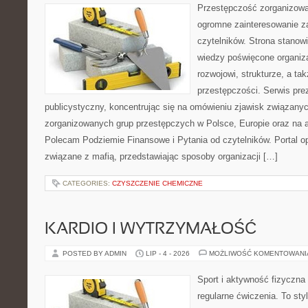
Przestępczość zorganizowan
ogromne zainteresowanie za
czytelników. Strona stano
wiedzy poświęcone organiz
rozwojowi, strukturze, a t
przestępczości. Serwis pre
publicystyczny, koncentrując się na omówieniu zjawisk związanyc
zorganizowanych grup przestępczych w Polsce, Europie oraz na 
Polecam Podziemie Finansowe i Pytania od czytelników. Portal op
związane z mafią, przedstawiając sposoby organizacji […]
CATEGORIES:
CZYSZCZENIE CHEMICZNE
KARDIO I WYTRZYMAŁOŚĆ
POSTED BY ADMIN
LIP - 4 - 2026
MOŻLIWOŚĆ KOMENTOWAN
Sport i aktywność fizyczna 
regularne ćwiczenia. To sty