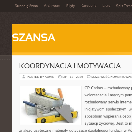
Archiwum
Kategorie
Listy
Strona główna
Błędy
Spis Treśc
SZANSA
KOORDYNACJA I MOTYWACJA
POSTED BY ADMIN
LIP - 12 - 2026
MOŻLIWOŚĆ KOMENTOWAN
CP Caritas – rozbudowany p
wolontariacie i mądrym pom
rozbudowany serwis intern
inicjatywom społecznym, wo
sposobom wspierania osób z
sytuacji życiowej. Jest to
znaleźć użyteczne materiały dotyczące działalności fundacji w Po