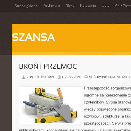
Archiwum
Kategorie
Listy
Strona główna
Błędy
Spis Treśc
SZANSA
BROŃ I PRZEMOC
POSTED BY ADMIN
LIP - 5 - 2026
MOŻLIWOŚĆ KOMENTOWAN
Przestępczość zorganizowan
ogromne zainteresowanie za
czytelników. Strona stano
wiedzy poświęcone organiz
rozwojowi, strukturze, a t
przestępczości. Serwis pre
publicystyczny, koncentrując się na omówieniu zjawisk związanyc