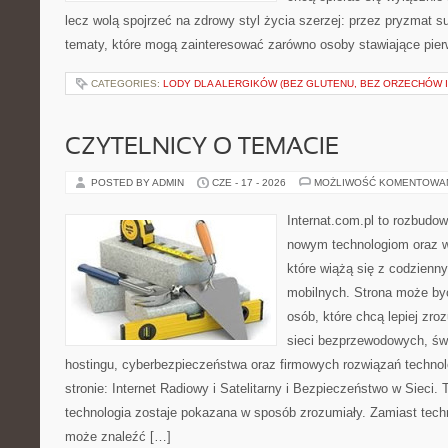
lecz wolą spojrzeć na zdrowy styl życia szerzej: przez pryzmat s
tematy, które mogą zainteresować zarówno osoby stawiające pierws
CATEGORIES:
LODY DLA ALERGIKÓW (BEZ GLUTENU, BEZ ORZECHÓW I
CZYTELNICY O TEMACIE
POSTED BY ADMIN
CZE - 17 - 2026
MOŻLIWOŚĆ KOMENTOWA
Internat.com.pl to rozbudo
nowym technologiom oraz 
które wiążą się z codzienn
mobilnych. Strona może b
osób, które chcą lepiej zro
sieci bezprzewodowych, św
hostingu, cyberbezpieczeństwa oraz firmowych rozwiązań techno
stronie: Internet Radiowy i Satelitarny i Bezpieczeństwo w Sieci. 
technologia zostaje pokazana w sposób zrozumiały. Zamiast tech
może znaleźć […]