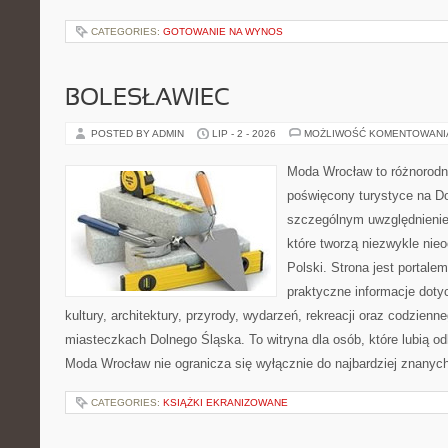
CATEGORIES:
GOTOWANIE NA WYNOS
BOLESŁAWIEC
POSTED BY ADMIN
LIP - 2 - 2026
MOŻLIWOŚĆ KOMENTOWAN
Moda Wrocław to różnorodn
poświęcony turystyce na D
szczególnym uwzględnienie
które tworzą niezwykle nie
Polski. Strona jest portal
praktyczne informacje dotyc
kultury, architektury, przyrody, wydarzeń, rekreacji oraz codzienn
miasteczkach Dolnego Śląska. To witryna dla osób, które lubią odk
Moda Wrocław nie ogranicza się wyłącznie do najbardziej znanych 
CATEGORIES:
KSIĄŻKI EKRANIZOWANE