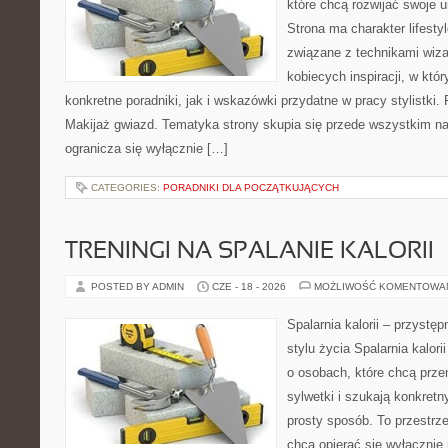
które chcą rozwijać swoje 
Strona ma charakter lifesty
związane z technikami wiza
kobiecych inspiracji, w kt
konkretne poradniki, jak i wskazówki przydatne w pracy stylistki.
Makijaż gwiazd. Tematyka strony skupia się przede wszystkim na 
ogranicza się wyłącznie […]
CATEGORIES:
PORADNIKI DLA POCZĄTKUJĄCYCH
TRENINGI NA SPALANIE KALORII
POSTED BY ADMIN
CZE - 18 - 2026
MOŻLIWOŚĆ KOMENTOWA
Spalarnia kalorii – przyst
stylu życia Spalarnia kalori
o osobach, które chcą prz
sylwetki i szukają konkret
prosty sposób. To przestrze
chcą opierać się wyłącznie