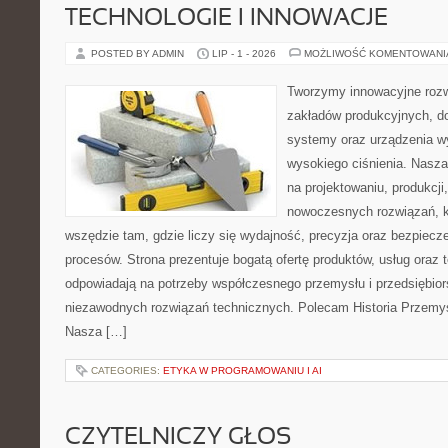
TECHNOLOGIE I INNOWACJE
POSTED BY ADMIN
LIP - 1 - 2026
MOŻLIWOŚĆ KOMENTOWAN
Tworzymy innowacyjne rozw
zakładów produkcyjnych, do
systemy oraz urządzenia w
wysokiego ciśnienia. Nasza 
na projektowaniu, produkcji
nowoczesnych rozwiązań, k
wszędzie tam, gdzie liczy się wydajność, precyzja oraz bezpie
procesów. Strona prezentuje bogatą ofertę produktów, usług oraz t
odpowiadają na potrzeby współczesnego przemysłu i przedsiębio
niezawodnych rozwiązań technicznych. Polecam Historia Przemys
Nasza […]
CATEGORIES:
ETYKA W PROGRAMOWANIU I AI
CZYTELNICZY GŁOS