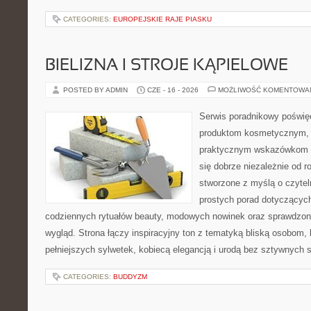
CATEGORIES:
EUROPEJSKIE RAJE PIASKU
BIELIZNA I STROJE KĄPIELOWE
POSTED BY ADMIN
CZE - 16 - 2026
MOŻLIWOŚĆ KOMENTOWA
Serwis poradnikowy poświęc
produktom kosmetycznym, u
praktycznym wskazówkom d
się dobrze niezależnie od r
stworzone z myślą o czytel
prostych porad dotyczących
codziennych rytuałów beauty, modowych nowinek oraz sprawdzo
wygląd. Strona łączy inspiracyjny ton z tematyką bliską osobom, 
pełniejszych sylwetek, kobiecą elegancją i urodą bez sztywnych
CATEGORIES:
BUDDYZM