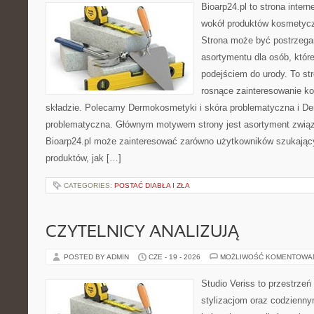
Bioarp24.pl to strona intern
wokół produktów kosmetycz
Strona może być postrzegan
asortymentu dla osób, które
podejściem do urody. To str
rosnące zainteresowanie k
składzie. Polecamy Dermokosmetyki i skóra problematyczna i De
problematyczna. Głównym motywem strony jest asortyment związa
Bioarp24.pl może zainteresować zarówno użytkowników szukają
produktów, jak […]
CATEGORIES:
POSTAĆ DIABŁA I ZŁA
CZYTELNICY ANALIZUJĄ
POSTED BY ADMIN
CZE - 19 - 2026
MOŻLIWOŚĆ KOMENTOWA
Studio Veriss to przestrzeń
stylizacjom oraz codzienny