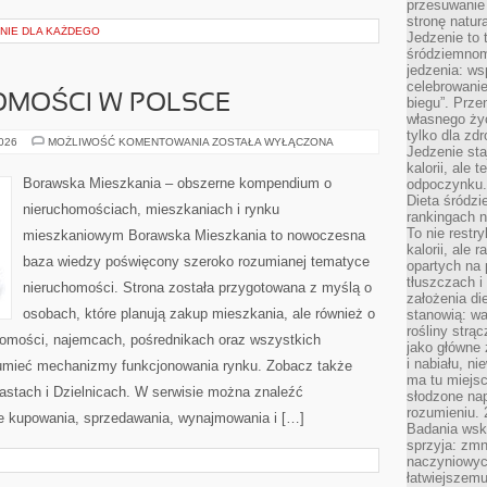
przesuwanie
stronę natur
NIE DLA KAŻDEGO
Jedzenie to 
śródziemnom
jedzenia: wsp
celebrowanie
OMOŚCI W POLSCE
biegu”. Przen
własnego życ
tylko dla zd
RYNEK
2026
MOŻLIWOŚĆ KOMENTOWANIA
ZOSTAŁA WYŁĄCZONA
Jedzenie sta
NIERUCHOMOŚCI
W
kalorii, ale 
POLSCE
Borawska Mieszkania – obszerne kompendium o
odpoczynku.
Dieta śródzi
nieruchomościach, mieszkaniach i rynku
rankingach 
To nie restry
mieszkaniowym Borawska Mieszkania to nowoczesna
kalorii, ale
baza wiedzy poświęcony szeroko rozumianej tematyce
opartych na 
tłuszczach 
nieruchomości. Strona została przygotowana z myślą o
założenia di
osobach, które planują zakup mieszkania, ale również o
stanowią: wa
rośliny strąc
chomości, najemcach, pośrednikach oraz wszystkich
jako główne 
i nabiału, n
zumieć mechanizmy funkcjonowania rynku. Zobacz także
ma tu miejs
astach i Dzielnicach. W serwisie można znaleźć
słodzone nap
rozumieniu. 
e kupowania, sprzedawania, wynajmowania i […]
Badania wsk
sprzyja: zmn
naczyniowych
łatwiejszemu