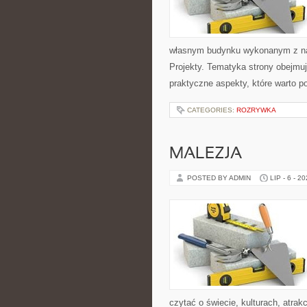
własnym budynku wykonanym z nat
Projekty. Tematyka strony obejmu
praktyczne aspekty, które warto 
CATEGORIES:
ROZRYWKA
MALEZJA
POSTED BY ADMIN
LIP - 6 - 2
czytać o świecie, kulturach, atrakc