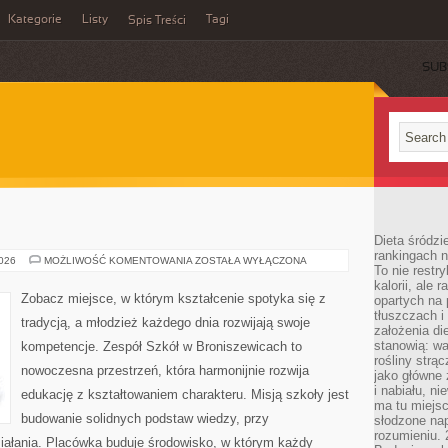
Kategorie
Listy
Tagi
Spis Treści
SUB
Dieta śródzi
rankingach 
ROSJA
2026
MOŻLIWOŚĆ KOMENTOWANIA
ZOSTAŁA WYŁĄCZONA
To nie restry
kalorii, ale
Zobacz miejsce, w którym kształcenie spotyka się z
opartych na 
tłuszczach 
tradycją, a młodzież każdego dnia rozwijają swoje
założenia di
stanowią: wa
kompetencje. Zespół Szkół w Broniszewicach to
rośliny strąc
nowoczesna przestrzeń, która harmonijnie rozwija
jako główne 
i nabiału, n
edukację z kształtowaniem charakteru. Misją szkoły jest
ma tu miejs
budowanie solidnych podstaw wiedzy, przy
słodzone nap
rozumieniu. 
ałania. Placówka buduje środowisko, w którym każdy