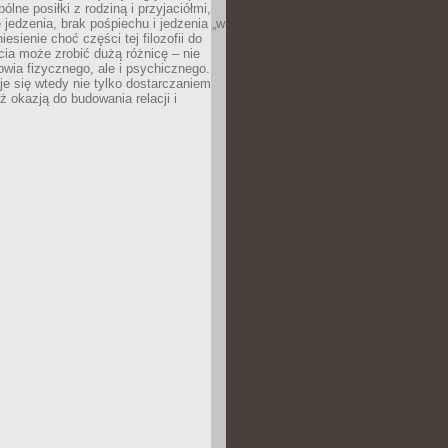
ólne posiłki z rodziną i przyjaciółmi,
 jedzenia, brak pośpiechu i jedzenia „w
iesienie choć części tej filozofii do
ia może zrobić dużą różnicę – nie
rowia fizycznego, ale i psychicznego.
je się wtedy nie tylko dostarczaniem
też okazją do budowania relacji i