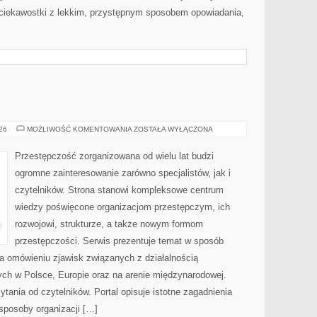
 ciekawostki z lekkim, przystępnym sposobem opowiadania,
BROŃ
026
MOŻLIWOŚĆ KOMENTOWANIA
ZOSTAŁA WYŁĄCZONA
I
PRZEMOC
Przestępczość zorganizowana od wielu lat budzi
ogromne zainteresowanie zarówno specjalistów, jak i
czytelników. Strona stanowi kompleksowe centrum
wiedzy poświęcone organizacjom przestępczym, ich
rozwojowi, strukturze, a także nowym formom
przestępczości. Serwis prezentuje temat w sposób
na omówieniu zjawisk związanych z działalnością
ch w Polsce, Europie oraz na arenie międzynarodowej.
ania od czytelników. Portal opisuje istotne zagadnienia
sposoby organizacji […]