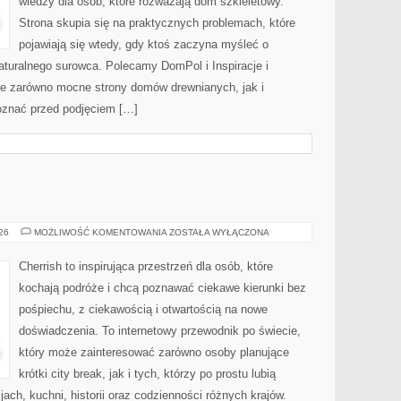
wiedzy dla osób, które rozważają dom szkieletowy.
Strona skupia się na praktycznych problemach, które
pojawiają się wtedy, gdy ktoś zaczyna myśleć o
uralnego surowca. Polecamy DomPol i Inspiracje i
je zarówno mocne strony domów drewnianych, jak i
poznać przed podjęciem […]
MALEZJA
026
MOŻLIWOŚĆ KOMENTOWANIA
ZOSTAŁA WYŁĄCZONA
Cherrish to inspirująca przestrzeń dla osób, które
kochają podróże i chcą poznawać ciekawe kierunki bez
pośpiechu, z ciekawością i otwartością na nowe
doświadczenia. To internetowy przewodnik po świecie,
który może zainteresować zarówno osoby planujące
krótki city break, jak i tych, którzy po prostu lubią
jach, kuchni, historii oraz codzienności różnych krajów.