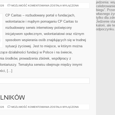
jedzenia: wsp
KOORDYNACJA
2026
MOŻLIWOŚĆ KOMENTOWANIA
ZOSTAŁA WYŁĄCZONA
celebrowanie
I
biegu”. Przen
MOTYWACJA
własnego życ
CP Caritas – rozbudowany portal o fundacjach,
tylko dla zd
wolontariacie i mądrym pomaganiu CP Caritas to
Jedzenie sta
kalorii, ale 
rozbudowany serwis internetowy poświęcony
odpoczynku.
inicjatywom społecznym, wolontariatowi oraz różnym
sposobom wspierania osób znajdujących się w trudnej
sytuacji życiowej. Jest to miejsce, w którym można
ące działalności fundacji w Polsce i na świecie,
ia środków, prowadzenia zbiórek, współpracy z
ontariuszy. Tematyka serwisu obejmuje między innymi
ści, […]
ELNIKÓW
TREŚCI
2026
MOŻLIWOŚĆ KOMENTOWANIA
ZOSTAŁA WYŁĄCZONA
OD
CZYTELNIKÓW