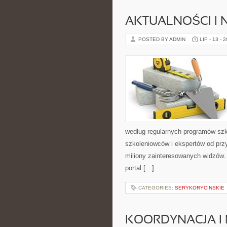
AKTUALNOŚCI I
POSTED BY ADMIN
LIP - 13 - 
według regularnych programów szk
szkoleniowców i ekspertów od przy
miliony zainteresowanych widzów. 
portal […]
CATEGORIES:
SERYKORYCINSKIE
KOORDYNACJA I