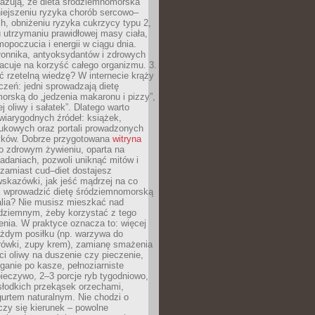
azują, że dieta śródziemnomorska
iejszeniu ryzyka chorób sercowo–
, obniżeniu ryzyka cukrzycy typu 2,
 utrzymaniu prawidłowej masy ciała,
opoczucia i energii w ciągu dnia.
łonnika, antyoksydantów i zdrowych
acuje na korzyść całego organizmu. 3.
 rzetelną wiedzę? W internecie krąży
czeń: jedni sprowadzają dietę
rską do „jedzenia makaronu i pizzy”,
j oliwy i sałatek”. Dlatego warto
wiarygodnych źródeł: książek,
aukowych oraz portali prowadzonych
tyków. Dobrze przygotowana
witryna
o zdrowym żywieniu, oparta na
adaniach, pozwoli uniknąć mitów i
 zamiast cud–diet dostajesz
skazówki, jak jeść mądrzej na co
ak wprowadzić dietę śródziemnomorską
alia? Nie musisz mieszkać nad
ziemnym, żeby korzystać z tego
nia. W praktyce oznacza to: więcej
żdym posiłku (np. warzywa do
rówki, zupy krem), zamianę smażenia
ści oliwy na duszenie czy pieczenie,
ganie po kasze, pełnoziarniste
ieczywo, 2–3 porcje ryb tygodniowo,
słodkich przekąsek orzechami,
urtem naturalnym. Nie chodzi o
iczy się kierunek – powolne