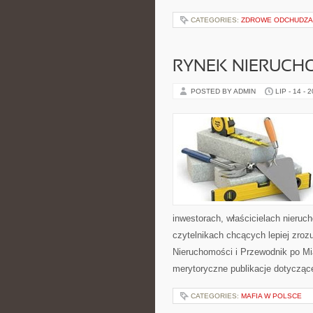
CATEGORIES:
ZDROWE ODCHUDZA
RYNEK NIERUCH
POSTED BY ADMIN
LIP - 14 - 
inwestorach, właścicielach nieru
czytelnikach chcących lepiej zro
Nieruchomości i Przewodnik po Mi
merytoryczne publikacje dotycząc
CATEGORIES:
MAFIA W POLSCE