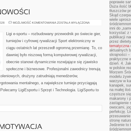
poprawie sam
Duża ilość b
tłuszczów pr
 NOWOŚCI
Skąd czerpać
wiele uprosz
AKTUALNOŚCI
2026
MOŻLIWOŚĆ KOMENTOWANIA
ZOSTAŁA WYŁĄCZONA
śródziemnomo
I
inni do „same
NOWOŚCI
korzystać z 
Ligi e-sportu – rozbudowany przewodnik po świecie gier,
publikacji n
turniejów i cyfrowej rywalizacji Sport elektroniczny w
przez diete
tematyczna
ciągu ostatnich lat przeszedł ogromną przemianę. To, co
aktualnych b
skrajności –
dawniej było niszową formą komputerowej rywalizacji,
praktyczne w
obecnie stanowi dynamicznie rozwijające się zjawisko
dzień. 4. J
w polskie re
społeczne i biznesowe. Profesjonalni zawodnicy trenują
Morzem Śród
oleniowych, drużyny zatrudniają menedżerów,
modelu żywie
warzyw w ka
gotowania mentalnego, a największe turnieje przyciągają
kanapek, su
na małej ilo
Polecamy LigiEsportu i Sprzęt i Technologia. LigiSportu to
częstsze się
makarony i p
zastąpienie 
owocami, jog
perfekcję. L
przesuwanie
stronę natur
Jedzenie to 
 MOTYWACJA
śródziemnom