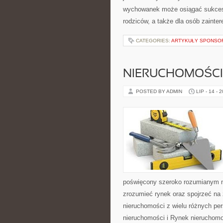
wychowanek może osiągać sukcesy.
rodziców, a także dla osób zaint
CATEGORIES:
ARTYKUŁY SPONS
NIERUCHOMOŚCI
POSTED BY ADMIN
LIP - 14 - 
poświęcony szeroko rozumianym n
zrozumieć rynek oraz spojrzeć na
nieruchomości z wielu różnych per
nieruchomości i Rynek nieruchom