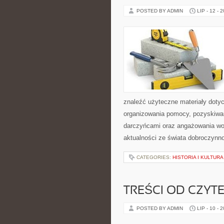
POSTED BY ADMIN
LIP - 12 - 
znaleźć użyteczne materiały dotycz
organizowania pomocy, pozyskiwan
darczyńcami oraz angażowania wol
aktualności ze świata dobroczynno
CATEGORIES:
HISTORIA I KULTURA
TREŚCI OD CZYT
POSTED BY ADMIN
LIP - 10 - 