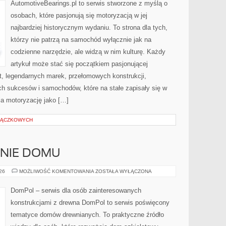
AutomotiveBearings.pl to serwis stworzone z myślą o
osobach, które pasjonują się motoryzacją w jej
najbardziej historycznym wydaniu. To strona dla tych,
którzy nie patrzą na samochód wyłącznie jak na
codzienne narzędzie, ale widzą w nim kulturę. Każdy
artykuł może stać się początkiem pasjonującej
t, legendarnych marek, przełomowych konstrukcji,
 sukcesów i samochodów, które na stałe zapisały się w
ia motoryzację jako […]
TRĄCZKOWYCH
ENIE DOMU
OGRÓD
026
MOŻLIWOŚĆ KOMENTOWANIA
ZOSTAŁA WYŁĄCZONA
I
OTOCZENIE
DOMU
DomPol – serwis dla osób zainteresowanych
konstrukcjami z drewna DomPol to serwis poświęcony
tematyce domów drewnianych. To praktyczne źródło