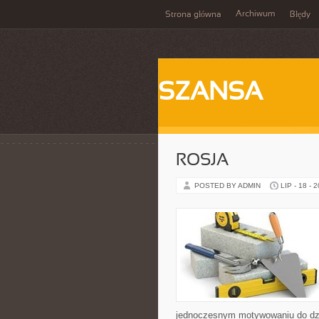
Archiwum
Strona główna
Błędy
SZANSA
ROSJA
POSTED BY ADMIN
LIP - 18 - 
jednoczesnym motywowaniu do dzi