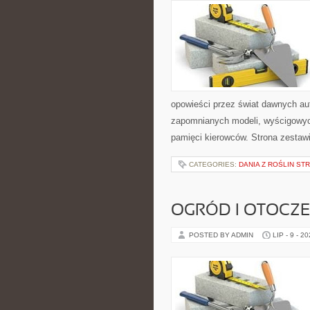
opowieści przez świat dawnych au
zapomnianych modeli, wyścigowych
pamięci kierowców. Strona zestaw
CATEGORIES:
DANIA Z ROŚLIN S
OGRÓD I OTOCZ
POSTED BY ADMIN
LIP - 9 - 2