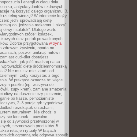
opoczucia i energii w ciągu dnia.
łonnika, antyoksydantów i zdrowych
acuje na korzyść całego organizmu. 3.
 rzetelną wiedzę? W internecie krąży
czeń: jedni sprowadzają dietę
rską do „jedzenia makaronu i pizzy”,
j oliwy i sałatek”. Dlatego warto
wiarygodnych źródeł: książek,
aukowych oraz portali prowadzonych
tyków. Dobrze przygotowana
witryna
o zdrowym żywieniu, oparta na
adaniach, pozwoli uniknąć mitów i
 zamiast cud–diet dostajesz
skazówki, jak jeść mądrzej na co
ak wprowadzić dietę śródziemnomorską
alia? Nie musisz mieszkać nad
ziemnym, żeby korzystać z tego
nia. W praktyce oznacza to: więcej
żdym posiłku (np. warzywa do
rówki, zupy krem), zamianę smażenia
ści oliwy na duszenie czy pieczenie,
ganie po kasze, pełnoziarniste
ieczywo, 2–3 porcje ryb tygodniowo,
słodkich przekąsek orzechami,
urtem naturalnym. Nie chodzi o
iczy się kierunek – powolne
 się od żywności przetworzonej w
alnych, sezonowych produktów. 5.
także relacje i rytuały W krajach
orskich ogromną rolę odgrywa sposób