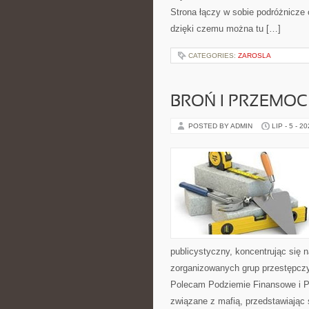
Strona łączy w sobie podróżnicze
dzięki czemu można tu […]
CATEGORIES:
ZAROSLA
BROŃ I PRZEMOC
POSTED BY ADMIN
LIP - 5 - 2
publicystyczny, koncentrując się 
zorganizowanych grup przestępczy
Polecam Podziemie Finansowe i Pyt
związane z mafią, przedstawiając 