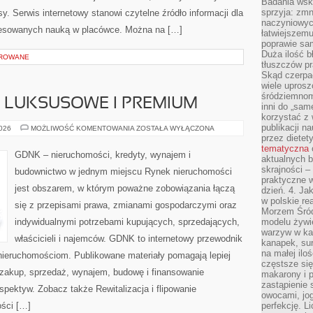
Badania wsk
sprzyja: zmn
 Serwis internetowy stanowi czytelne źródło informacji dla
naczyniowych
eresowanych nauką w placówce. Można na […]
łatwiejszemu
poprawie sam
Duża ilość b
OROWANE
tłuszczów pr
Skąd czerpać
wiele uprosz
śródziemnomo
 LUKSUSOWE I PREMIUM
inni do „same
korzystać z 
publikacji n
NIERUCHOMOŚCI
2026
MOŻLIWOŚĆ KOMENTOWANIA
ZOSTAŁA WYŁĄCZONA
LUKSUSOWE
przez diete
I
tematyczna
PREMIUM
GDNK – nieruchomości, kredyty, wynajem i
aktualnych b
skrajności –
budownictwo w jednym miejscu Rynek nieruchomości
praktyczne w
jest obszarem, w którym poważne zobowiązania łączą
dzień. 4. J
w polskie re
się z przepisami prawa, zmianami gospodarczymi oraz
Morzem Śród
indywidualnymi potrzebami kupujących, sprzedających,
modelu żywie
warzyw w ka
właścicieli i najemców. GDNK to internetowy przewodnik
kanapek, su
na małej ilo
ieruchomościom. Publikowane materiały pomagają lepiej
częstsze się
 zakup, sprzedaż, wynajem, budowę i finansowanie
makarony i p
zastąpienie 
spektyw. Zobacz także Rewitalizacja i flipowanie
owocami, jog
ości […]
perfekcję. L