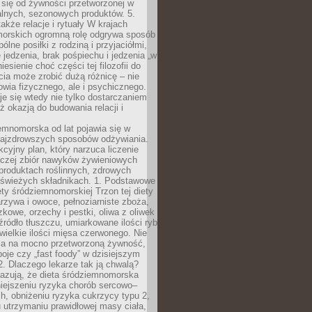
 się od żywności przetworzonej w
alnych, sezonowych produktów. 5.
także relacje i rytuały W krajach
orskich ogromną rolę odgrywa sposób
ólne posiłki z rodziną i przyjaciółmi,
 jedzenia, brak pośpiechu i jedzenia „w
iesienie choć części tej filozofii do
ia może zrobić dużą różnicę – nie
rowia fizycznego, ale i psychicznego.
je się wtedy nie tylko dostarczaniem
też okazją do budowania relacji i
emnomorska od lat pojawia się w
najzdrowszych sposobów odżywiania.
kcyjny plan, który narzuca liczenie
 raczej zbiór nawyków żywieniowych
produktach roślinnych, zdrowych
i świeżych składnikach. 1. Podstawowe
ety śródziemnomorskiej Trzon tej diety
rzywa i owoce, pełnoziarniste zboża,
zkowe, orzechy i pestki, oliwa z oliwek
źródło tłuszczu, umiarkowane ilości ryb
iewielkie ilości mięsa czerwonego. Nie
ca na mocno przetworzoną żywność,
oje czy „fast foody” w dzisiejszym
2. Dlaczego lekarze tak ją chwalą?
azują, że dieta śródziemnomorska
iejszeniu ryzyka chorób sercowo–
, obniżeniu ryzyka cukrzycy typu 2,
 utrzymaniu prawidłowej masy ciała,