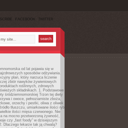
SCRIBE
FACEBOOK
TWITTER
emnomorska od lat pojawia się w
najzdrowszych sposobów odżywiania.
kcyjny plan, który narzuca liczenie
 raczej zbiór nawyków żywieniowych
produktach roślinnych, zdrowych
i świeżych składnikach. 1. Podstawowe
ety śródziemnomorskiej Trzon tej diety
rzywa i owoce, pełnoziarniste zboża,
zkowe, orzechy i pestki, oliwa z oliwek
źródło tłuszczu, umiarkowane ilości ryb
iewielkie ilości mięsa czerwonego. Nie
ca na mocno przetworzoną żywność,
oje czy „fast foody” w dzisiejszym
2. Dlaczego lekarze tak ją chwalą?