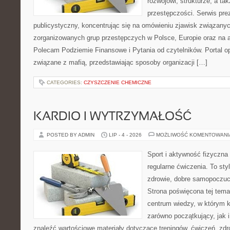
rozwojowi, strukturze, a t
przestępczości. Serwis pre
publicystyczny, koncentrując się na omówieniu zjawisk związanyc
zorganizowanych grup przestępczych w Polsce, Europie oraz na 
Polecam Podziemie Finansowe i Pytania od czytelników. Portal op
związane z mafią, przedstawiając sposoby organizacji […]
CATEGORIES:
CZYSZCZENIE CHEMICZNE
KARDIO I WYTRZYMAŁOŚĆ
POSTED BY ADMIN
LIP - 4 - 2026
MOŻLIWOŚĆ KOMENTOWAN
Sport i aktywność fizyczna 
regularne ćwiczenia. To sty
zdrowie, dobre samopoczuci
Strona poświęcona tej tem
centrum wiedzy, w którym k
zarówno początkujący, jak
znaleźć wartościowe materiały dotyczące treningów, ćwiczeń, zdr