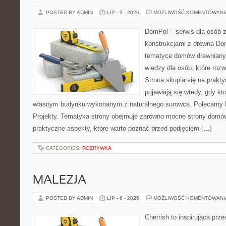
POSTED BY ADMIN
LIP - 9 - 2026
MOŻLIWOŚĆ KOMENTOWAN
DomPol – serwis dla osób 
konstrukcjami z drewna Do
tematyce domów drewnianyc
wiedzy dla osób, które roz
Strona skupia się na prakt
pojawiają się wtedy, gdy k
własnym budynku wykonanym z naturalnego surowca. Polecamy Do
Projekty. Tematyka strony obejmuje zarówno mocne strony domów
praktyczne aspekty, które warto poznać przed podjęciem […]
CATEGORIES:
ROZRYWKA
MALEZJA
POSTED BY ADMIN
LIP - 6 - 2026
MOŻLIWOŚĆ KOMENTOWAN
Cherrish to inspirująca prze