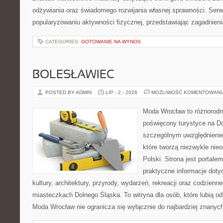
odżywiania oraz świadomego rozwijania własnej sprawności. Serwi
popularyzowaniu aktywności fizycznej, przedstawiając zagadnien
CATEGORIES:
GOTOWANIE NA WYNOS
BOLESŁAWIEC
POSTED BY ADMIN
LIP - 2 - 2026
MOŻLIWOŚĆ KOMENTOWAN
Moda Wrocław to różnorodn
poświęcony turystyce na D
szczególnym uwzględnienie
które tworzą niezwykle nie
Polski. Strona jest portal
praktyczne informacje dotyc
kultury, architektury, przyrody, wydarzeń, rekreacji oraz codzienn
miasteczkach Dolnego Śląska. To witryna dla osób, które lubią odk
Moda Wrocław nie ogranicza się wyłącznie do najbardziej znanych 