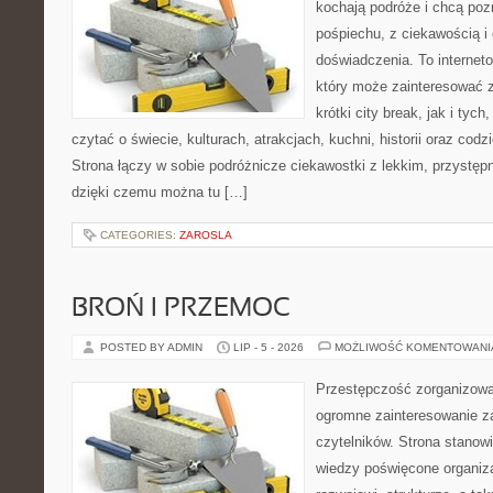
kochają podróże i chcą poz
pośpiechu, z ciekawością i
doświadczenia. To internet
który może zainteresować 
krótki city break, jak i tych
czytać o świecie, kulturach, atrakcjach, kuchni, historii oraz cod
Strona łączy w sobie podróżnicze ciekawostki z lekkim, przyst
dzięki czemu można tu […]
CATEGORIES:
ZAROSLA
BROŃ I PRZEMOC
POSTED BY ADMIN
LIP - 5 - 2026
MOŻLIWOŚĆ KOMENTOWAN
Przestępczość zorganizowan
ogromne zainteresowanie za
czytelników. Strona stano
wiedzy poświęcone organiz