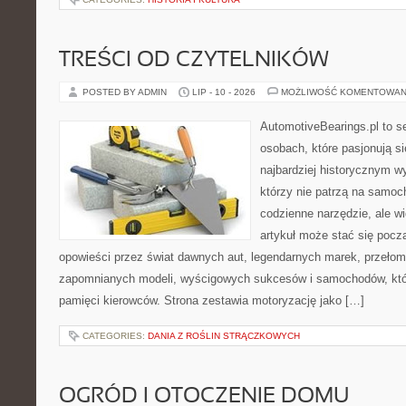
TREŚCI OD CZYTELNIKÓW
POSTED BY ADMIN
LIP - 10 - 2026
MOŻLIWOŚĆ KOMENTOWAN
AutomotiveBearings.pl to s
osobach, które pasjonują si
najbardziej historycznym wy
którzy nie patrzą na samoc
codzienne narzędzie, ale w
artykuł może stać się pocz
opowieści przez świat dawnych aut, legendarnych marek, przełom
zapomnianych modeli, wyścigowych sukcesów i samochodów, które
pamięci kierowców. Strona zestawia motoryzację jako […]
CATEGORIES:
DANIA Z ROŚLIN STRĄCZKOWYCH
OGRÓD I OTOCZENIE DOMU