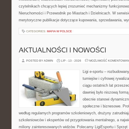
czytelnikach chcących lepiej zrozumieć mechanizmy funkcjonowa
Nieruchomości i Przewodnik po Miastach i Dzielnicach. W serwis
merytoryczne publikacje dotyczące kupowania, sprzedawania, wy
CATEGORIES:
MAFIA W POLSCE
AKTUALNOŚCI I NOWOŚCI
POSTED BY ADMIN
LIP - 13 - 2026
MOŻLIWOŚĆ KOMENTOWAN
Ligi e-sportu – rozbudowany
turniejów i cyfrowej rywaliz
ciągu ostatnich lat przesz
dawniej było niszową formą
obecnie stanowi dynamiczni
społeczne i biznesowe. Prof
według regularnych programów szkoleniowych, drużyny zatrudnia
szkoleniowców i ekspertów od przygotowania mentalnego, a najwię
miliony zainteresowanych widzów. Polecamy LigiEsportu i Sprzęt i