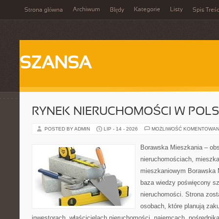
Archiwum
Kategorie
Listy
Strona główna
Błędy
Spis Treśc
SZANSA
RYNEK NIERUCHOMOŚCI W POL
POSTED BY ADMIN
LIP - 14 - 2026
MOŻLIWOŚĆ KOMENTOWAN
Borawska Mieszkania – ob
nieruchomościach, mieszka
mieszkaniowym Borawska M
baza wiedzy poświęcony sz
nieruchomości. Strona zost
osobach, które planują zak
inwestorach, właścicielach nieruchomości, najemcach, pośrednik