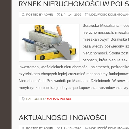
RYNEK NIERUCHOMOŚCI W POL
POSTED BY ADMIN
LIP - 14 - 2026
MOŻLIWOŚĆ KOMENTOWAN
Borawska Mieszkania – ob
nieruchomościach, mieszka
mieszkaniowym Borawska M
baza wiedzy poświęcony sz
nieruchomości. Strona zost
osobach, które planują zak
inwestorach, właścicielach nieruchomości, najemcach, pośrednik
czytelnikach chcących lepiej zrozumieć mechanizmy funkcjonowa
Nieruchomości i Przewodnik po Miastach i Dzielnicach. W serwis
merytoryczne publikacje dotyczące kupowania, sprzedawania, wy
CATEGORIES:
MAFIA W POLSCE
AKTUALNOŚCI I NOWOŚCI
POSTED BY ADMIN
LIP - 13 - 2026
MOŻLIWOŚĆ KOMENTOWAN