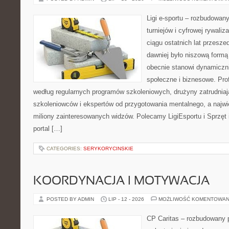
Ligi e-sportu – rozbudowany
turniejów i cyfrowej rywaliz
ciągu ostatnich lat przesz
dawniej było niszową formą
obecnie stanowi dynamiczni
społeczne i biznesowe. Prof
według regularnych programów szkoleniowych, drużyny zatrudnia
szkoleniowców i ekspertów od przygotowania mentalnego, a najwię
miliony zainteresowanych widzów. Polecamy LigiEsportu i Sprzęt i
portal […]
CATEGORIES:
SERYKORYCINSKIE
KOORDYNACJA I MOTYWACJA
POSTED BY ADMIN
LIP - 12 - 2026
MOŻLIWOŚĆ KOMENTOWAN
CP Caritas – rozbudowany p