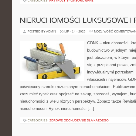
CATEGORIES:
ARTYKUŁY SPONSOROWANE
NIERUCHOMOŚCI LUKSUSOWE I 
POSTED BY ADMIN
LIP - 14 - 2026
MOŻLIWOŚĆ KOMENTOWAN
GDNK – nieruchomości, kre
budownictwo w jednym mie
jest obszarem, w którym p
się z przepisami prawa, z
indywidualnymi potrzebami 
właścicieli i najemców. GD
poświęcony szeroko rozumianym nieruchomościom. Publikowane m
zrozumieć rynek oraz spojrzeć na zakup, sprzedaż, wynajem, bud
nieruchomości z wielu różnych perspektyw. Zobacz także Rewitaliz
nieruchomości i Rynek nieruchomości […]
CATEGORIES:
ZDROWE ODCHUDZANIE DLA KAŻDEGO