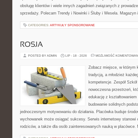
obsługę klientów i wiele innych zagadnień związanych z prowad
sprzedaży. Polecam Trendy i Nowinki i Śluby i Wesela. Magazyn 
CATEGORIES:
ARTYKUŁY SPONSOROWANE
ROSJA
POSTED BY ADMIN
LIP - 18 - 2026
MOŻLIWOŚĆ KOMENTOWAN
Zobacz miejsce, w którym k
tradycją, a młodzież każdeg
kompetencje. Zespół Szkół
nowoczesna przestrzeń, któ
edukację z kształtowaniem 
budowanie solidnych podst
jednoczesnym motywowaniu do działania. Placówka buduje środo
wychowanek może osiągać sukcesy. Serwis internetowy stanowi cz
rodziców, a także dla osób zainteresowanych nauką w placówce.