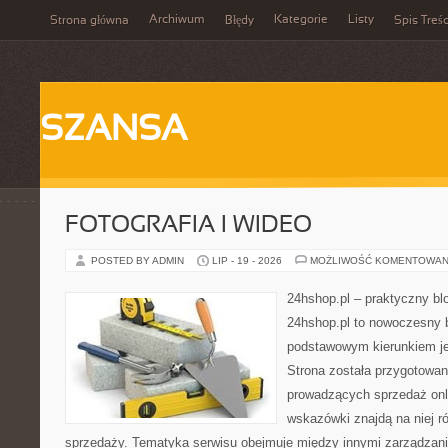
Archiwum
Kategorie
Listy
Strona główna
Błędy
Spis Treśc
SZANSA
FOTOGRAFIA I WIDEO
POSTED BY ADMIN
LIP - 19 - 2026
MOŻLIWOŚĆ KOMENTOWAN
24hshop.pl – praktyczny bl
24hshop.pl to nowoczesny b
podstawowym kierunkiem jes
Strona została przygotowa
prowadzących sprzedaż onli
wskazówki znajdą na niej r
sprzedaży. Tematyka serwisu obejmuje między innymi zarządzani