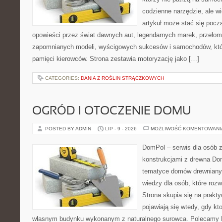
codzienne narzędzie, ale w
artykuł może stać się pocz
opowieści przez świat dawnych aut, legendarnych marek, przełom
zapomnianych modeli, wyścigowych sukcesów i samochodów, które
pamięci kierowców. Strona zestawia motoryzację jako […]
CATEGORIES:
DANIA Z ROŚLIN STRĄCZKOWYCH
OGRÓD I OTOCZENIE DOMU
POSTED BY ADMIN
LIP - 9 - 2026
MOŻLIWOŚĆ KOMENTOWAN
DomPol – serwis dla osób 
konstrukcjami z drewna Do
tematyce domów drewnianyc
wiedzy dla osób, które roz
Strona skupia się na prakt
pojawiają się wtedy, gdy k
własnym budynku wykonanym z naturalnego surowca. Polecamy Do