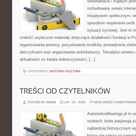
wolontariacie i mądrym pom
rozbudowany serwis intern
inicjatywom społecznym, wo
sposobom wspierania osób z
sytuacji życiowej. Jest to
znaleźć użyteczne materiały dotyczące działalności fundacji w Po
organizowania pomocy, pozyskiwania środków, prowadzenia zbiór
darczyńcami oraz angażowania wolontariuszy. Tematyka serwisu 
aktualności ze świata dobroczynności, […]
CATEGORIES:
HISTORIA I KULTURA
TREŚCI OD CZYTELNIKÓW
POSTED BY ADMIN
LIP - 10 - 2026
MOŻLIWOŚĆ KOMENTOWAN
AutomotiveBearings.pl to s
osobach, które pasjonują si
najbardziej historycznym wy
którzy nie patrzą na samoc