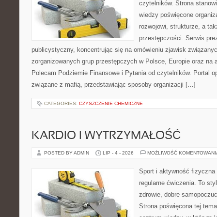
czytelników. Strona stano
wiedzy poświęcone organiz
rozwojowi, strukturze, a t
przestępczości. Serwis pre
publicystyczny, koncentrując się na omówieniu zjawisk związanyc
zorganizowanych grup przestępczych w Polsce, Europie oraz na 
Polecam Podziemie Finansowe i Pytania od czytelników. Portal op
związane z mafią, przedstawiając sposoby organizacji […]
CATEGORIES:
CZYSZCZENIE CHEMICZNE
KARDIO I WYTRZYMAŁOŚĆ
POSTED BY ADMIN
LIP - 4 - 2026
MOŻLIWOŚĆ KOMENTOWAN
Sport i aktywność fizyczna 
regularne ćwiczenia. To sty
zdrowie, dobre samopoczuci
Strona poświęcona tej tem