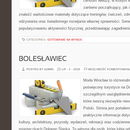
centrum wiedzy, w którym k
zarówno początkujący, jak
znaleźć wartościowe materiały dotyczące treningów, ćwiczeń, zdr
odżywiania oraz świadomego rozwijania własnej sprawności. Serwi
popularyzowaniu aktywności fizycznej, przedstawiając zagadnien
CATEGORIES:
GOTOWANIE NA WYNOS
BOLESŁAWIEC
POSTED BY ADMIN
LIP - 2 - 2026
MOŻLIWOŚĆ KOMENTOWAN
Moda Wrocław to różnorodn
poświęcony turystyce na D
szczególnym uwzględnienie
które tworzą niezwykle nie
Polski. Strona jest portal
praktyczne informacje dotyc
kultury, architektury, przyrody, wydarzeń, rekreacji oraz codzienn
miasteczkach Dolnego Śląska. To witryna dla osób, które lubią odk