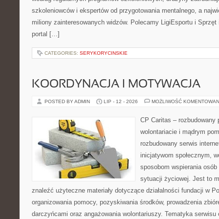
szkoleniowców i ekspertów od przygotowania mentalnego, a najwię
miliony zainteresowanych widzów. Polecamy LigiEsportu i Sprzęt i
portal […]
CATEGORIES:
SERYKORYCINSKIE
KOORDYNACJA I MOTYWACJA
POSTED BY ADMIN
LIP - 12 - 2026
MOŻLIWOŚĆ KOMENTOWAN
CP Caritas – rozbudowany p
wolontariacie i mądrym pom
rozbudowany serwis intern
inicjatywom społecznym, wo
sposobom wspierania osób z
sytuacji życiowej. Jest to
znaleźć użyteczne materiały dotyczące działalności fundacji w Po
organizowania pomocy, pozyskiwania środków, prowadzenia zbiór
darczyńcami oraz angażowania wolontariuszy. Tematyka serwisu 