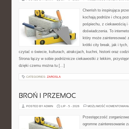
Cherrish to inspirująca prze
kochają podróże i chcą poz
pośpiechu, z ciekawością i
doświadczenia. To internet
który może zainteresować 
krótki city break, jak i tych
czytać o świecie, kulturach, atrakcjach, kuchni, historii oraz cod
Strona łączy w sobie podróżnicze ciekawostki z lekkim, przyst
dzięki czemu można tu […]
CATEGORIES:
ZAROSLA
BROŃ I PRZEMOC
POSTED BY ADMIN
LIP - 5 - 2026
MOŻLIWOŚĆ KOMENTOWAN
Przestępczość zorganizowan
ogromne zainteresowanie za