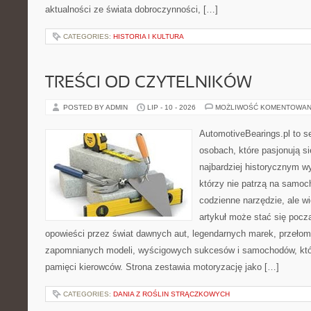
aktualności ze świata dobroczynności, […]
CATEGORIES:
HISTORIA I KULTURA
TREŚCI OD CZYTELNIKÓW
POSTED BY ADMIN
LIP - 10 - 2026
MOŻLIWOŚĆ KOMENTOWAN
AutomotiveBearings.pl to s
osobach, które pasjonują si
najbardziej historycznym wy
którzy nie patrzą na samoc
codzienne narzędzie, ale w
artykuł może stać się pocz
opowieści przez świat dawnych aut, legendarnych marek, przełom
zapomnianych modeli, wyścigowych sukcesów i samochodów, które
pamięci kierowców. Strona zestawia motoryzację jako […]
CATEGORIES:
DANIA Z ROŚLIN STRĄCZKOWYCH