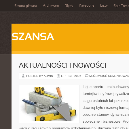
Archiwum
Kategorie
Listy
Strona główna
Błędy
Spis Treśc
SZANSA
AKTUALNOŚCI I NOWOŚCI
POSTED BY ADMIN
LIP - 13 - 2026
MOŻLIWOŚĆ KOMENTOWAN
Ligi e-sportu – rozbudowany
turniejów i cyfrowej rywaliz
ciągu ostatnich lat przesz
dawniej było niszową formą
obecnie stanowi dynamiczni
społeczne i biznesowe. Prof
według regularnych programów szkoleniowych, drużyny zatrudnia