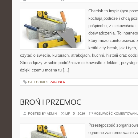
Cherrish to inspirująca prze
kochają podróże i chcą poz
pośpiechu, z ciekawością i
doświadczenia. To internet
który może zainteresować 
krótki city break, jak i tych
czytać o świecie, kulturach, atrakcjach, kuchni, historii oraz cod
Strona łączy w sobie podróżnicze ciekawostki z lekkim, przyst
dzięki czemu można tu […]
CATEGORIES:
ZAROSLA
BROŃ I PRZEMOC
POSTED BY ADMIN
LIP - 5 - 2026
MOŻLIWOŚĆ KOMENTOWAN
Przestępczość zorganizowan
ogromne zainteresowanie za