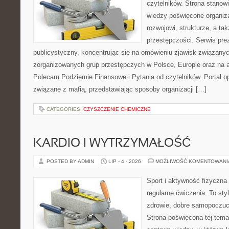
czytelników. Strona stano
wiedzy poświęcone organiz
rozwojowi, strukturze, a t
przestępczości. Serwis pre
publicystyczny, koncentrując się na omówieniu zjawisk związanyc
zorganizowanych grup przestępczych w Polsce, Europie oraz na 
Polecam Podziemie Finansowe i Pytania od czytelników. Portal op
związane z mafią, przedstawiając sposoby organizacji […]
CATEGORIES:
CZYSZCZENIE CHEMICZNE
KARDIO I WYTRZYMAŁOŚĆ
POSTED BY ADMIN
LIP - 4 - 2026
MOŻLIWOŚĆ KOMENTOWAN
Sport i aktywność fizyczna 
regularne ćwiczenia. To sty
zdrowie, dobre samopoczuci
Strona poświęcona tej tem