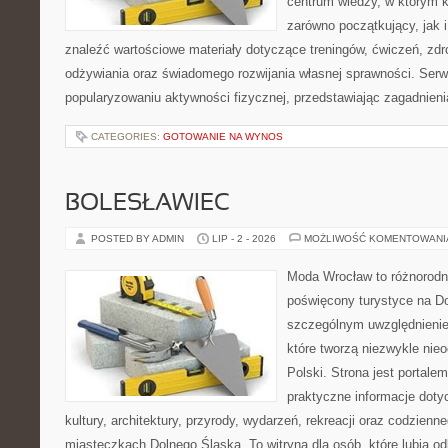
centrum wiedzy, w którym k
zarówno początkujący, jak
znaleźć wartościowe materiały dotyczące treningów, ćwiczeń, zdr
odżywiania oraz świadomego rozwijania własnej sprawności. Serwi
popularyzowaniu aktywności fizycznej, przedstawiając zagadnien
CATEGORIES:
GOTOWANIE NA WYNOS
BOLESŁAWIEC
POSTED BY ADMIN
LIP - 2 - 2026
MOŻLIWOŚĆ KOMENTOWAN
Moda Wrocław to różnorodn
poświęcony turystyce na D
szczególnym uwzględnienie
które tworzą niezwykle nie
Polski. Strona jest portal
praktyczne informacje dotyc
kultury, architektury, przyrody, wydarzeń, rekreacji oraz codzienn
miasteczkach Dolnego Śląska. To witryna dla osób, które lubią odk