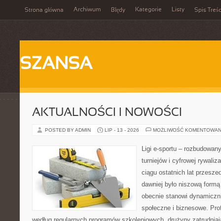
Archiwum
Kategorie
Listy
Strona główna
Błędy
Spis Treśc
SZANSA
AKTUALNOŚCI I NOWOŚCI
POSTED BY ADMIN
LIP - 13 - 2026
MOŻLIWOŚĆ KOMENTOWAN
Ligi e-sportu – rozbudowany
turniejów i cyfrowej rywaliz
ciągu ostatnich lat przesz
dawniej było niszową formą
obecnie stanowi dynamiczni
społeczne i biznesowe. Prof
według regularnych programów szkoleniowych, drużyny zatrudnia