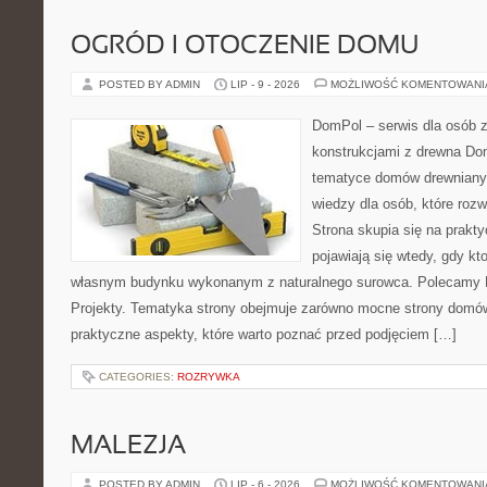
OGRÓD I OTOCZENIE DOMU
POSTED BY ADMIN
LIP - 9 - 2026
MOŻLIWOŚĆ KOMENTOWAN
DomPol – serwis dla osób 
konstrukcjami z drewna Do
tematyce domów drewnianyc
wiedzy dla osób, które roz
Strona skupia się na prakt
pojawiają się wtedy, gdy k
własnym budynku wykonanym z naturalnego surowca. Polecamy Do
Projekty. Tematyka strony obejmuje zarówno mocne strony domów
praktyczne aspekty, które warto poznać przed podjęciem […]
CATEGORIES:
ROZRYWKA
MALEZJA
POSTED BY ADMIN
LIP - 6 - 2026
MOŻLIWOŚĆ KOMENTOWAN