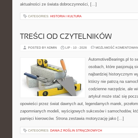
aktualności ze świata dobroczynności, […]
CATEGORIES:
HISTORIA I KULTURA
TREŚCI OD CZYTELNIKÓW
POSTED BY ADMIN
LIP - 10 - 2026
MOŻLIWOŚĆ KOMENTOWAN
AutomotiveBearings.pl to s
osobach, które pasjonują si
najbardziej historycznym wy
którzy nie patrzą na samoc
codzienne narzędzie, ale w
artykuł może stać się pocz
opowieści przez świat dawnych aut, legendarnych marek, przełom
zapomnianych modeli, wyścigowych sukcesów i samochodów, które
pamięci kierowców. Strona zestawia motoryzację jako […]
CATEGORIES:
DANIA Z ROŚLIN STRĄCZKOWYCH