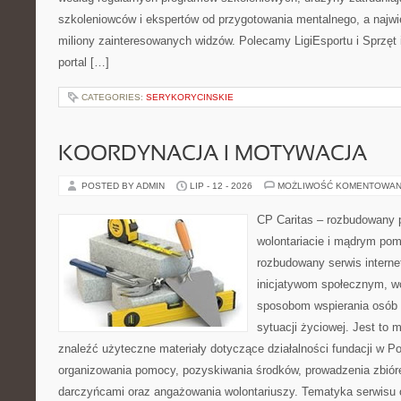
szkoleniowców i ekspertów od przygotowania mentalnego, a najwię
miliony zainteresowanych widzów. Polecamy LigiEsportu i Sprzęt i
portal […]
CATEGORIES:
SERYKORYCINSKIE
KOORDYNACJA I MOTYWACJA
POSTED BY ADMIN
LIP - 12 - 2026
MOŻLIWOŚĆ KOMENTOWAN
CP Caritas – rozbudowany p
wolontariacie i mądrym pom
rozbudowany serwis intern
inicjatywom społecznym, wo
sposobom wspierania osób z
sytuacji życiowej. Jest to
znaleźć użyteczne materiały dotyczące działalności fundacji w Po
organizowania pomocy, pozyskiwania środków, prowadzenia zbiór
darczyńcami oraz angażowania wolontariuszy. Tematyka serwisu 