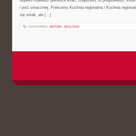
dopiero stawiasz pierwsze kroki, znajdziesz tu podpowiedzi, któr
i jeść smaczniej. Polecamy Kuchnia regionalna i Kuchnia regional
się smak, ale […]
CATEGORIES:
MATURA - BIOLOGIA