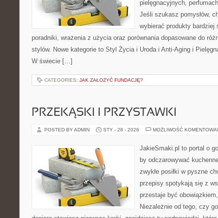
pielęgnacyjnych, perfumach
Jeśli szukasz pomysłów, ch
wybierać produkty bardziej 
poradniki, wrażenia z użycia oraz porównania dopasowane do róż
stylów. Nowe kategorie to Styl Życia i Uroda i Anti-Aging i Piel
W świecie […]
CATEGORIES:
JAK ZAŁOŻYĆ FUNDACJĘ?
PRZEKĄSKI I PRZYSTAWKI
POSTED BY ADMIN
STY - 28 - 2026
MOŻLIWOŚĆ KOMENTOWA
JakieSmaki.pl to portal o g
by odczarowywać kuchenne
zwykłe posiłki w pyszne chw
przepisy spotykają się z w
przestaje być obowiązkiem, 
Niezależnie od tego, czy go