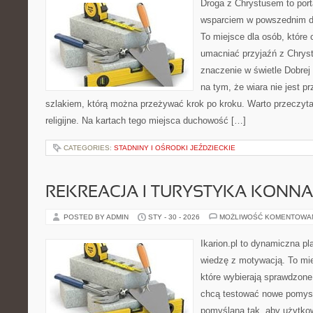
Droga z Chrystusem to porta
wsparciem w powszednim dn
To miejsce dla osób, które
umacniać przyjaźń z Chrys
znaczenie w świetle Dobrej 
na tym, że wiara nie jest p
szlakiem, którą można przeżywać krok po kroku. Warto przeczyt
religijne. Na kartach tego miejsca duchowość […]
CATEGORIES:
STADNINY I OŚRODKI JEŹDZIECKIE
REKREACJA I TURYSTYKA KONNA
POSTED BY ADMIN
STY - 30 - 2026
MOŻLIWOŚĆ KOMENTOWA
Ikarion.pl to dynamiczna pl
wiedzę z motywacją. To mie
które wybierają sprawdzone
chcą testować nowe pomysł
pomyślana tak, aby użytkown