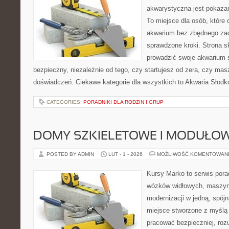
akwarystyczna jest pokazan
To miejsce dla osób, które
akwarium bez zbędnego zad
sprawdzone kroki. Strona s
prowadzić swoje akwarium
bezpieczny, niezależnie od tego, czy startujesz od zera, czy masz
doświadczeń. Ciekawe kategorie dla wszystkich to Akwaria Słodko
CATEGORIES:
PORADNIKI DLA RODZIN I GRUP
DOMY SZKIELETOWE I MODUŁO
POSTED BY ADMIN
LUT - 1 - 2026
MOŻLIWOŚĆ KOMENTOWAN
Kursy Marko to serwis pora
wózków widłowych, maszyn
modernizacji w jedną, spójn
miejsce stworzone z myślą 
pracować bezpieczniej, rozu