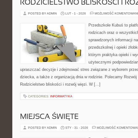
RODZICIELSTWO BLISKOŚCI I RO
POSTED BY ADMIN
LUT - 1 - 2026
MOŻLIWOŚĆ KOMENTOWAN
Przedszkole Kubuś to plat
rodzicach oraz o wszystkic
sprawdzonych informacji na
przedszkolnej i opieki żłobk
którym praktyka opieki i w
użytecznymi podpowiedziami
upraszczać decyzje i zdejmować stres związane z wyborem prze
dziecka, a także z organizacją dnia w rodzinie. Polecamy Rozwój
Rodzicielstwo bliskości i rozwój więzi. W […]
CATEGORIES:
INFORMATYKA
MIEJSCA ŚWIĘTE
POSTED BY ADMIN
STY - 31 - 2026
MOŻLIWOŚĆ KOMENTOWA