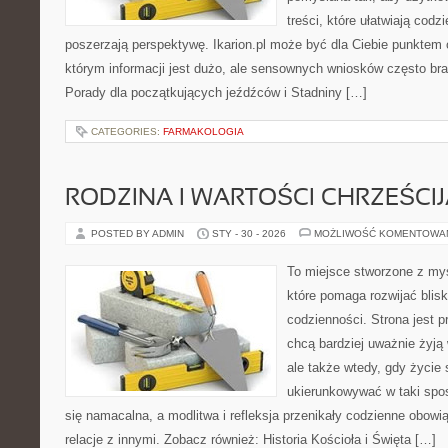
treści, które ułatwiają codz
poszerzają perspektywę. Ikarion.pl może być dla Ciebie punktem 
którym informacji jest dużo, ale sensownych wniosków często bra
Porady dla początkujących jeźdźców i Stadniny […]
CATEGORIES:
FARMAKOLOGIA
RODZINA I WARTOŚCI CHRZEŚCI
POSTED BY ADMIN
STY - 30 - 2026
MOŻLIWOŚĆ KOMENTOWA
To miejsce stworzone z my
które pomaga rozwijać blis
codzienności. Strona jest p
chcą bardziej uważnie żyją 
ale także wtedy, gdy życie s
ukierunkowywać w taki spo
się namacalna, a modlitwa i refleksja przenikały codzienne obowi
relacje z innymi. Zobacz również: Historia Kościoła i Święta […]