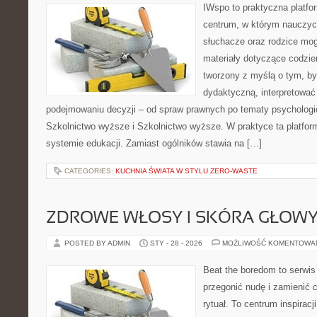
IWspo to praktyczna platfo
centrum, w którym nauczyci
słuchacze oraz rodzice mo
materiały dotyczące codzie
tworzony z myślą o tym, by
dydaktyczną, interpretowa
podejmowaniu decyzji – od spraw prawnych po tematy psychologi
Szkolnictwo wyższe i Szkolnictwo wyższe. W praktyce ta platform
systemie edukacji. Zamiast ogólników stawia na […]
CATEGORIES:
KUCHNIA ŚWIATA W STYLU ZERO-WASTE
ZDROWE WŁOSY I SKÓRA GŁOW
POSTED BY ADMIN
STY - 28 - 2026
MOŻLIWOŚĆ KOMENTOWA
Beat the boredom to serwis
przegonić nudę i zamienić 
rytuał. To centrum inspiracj