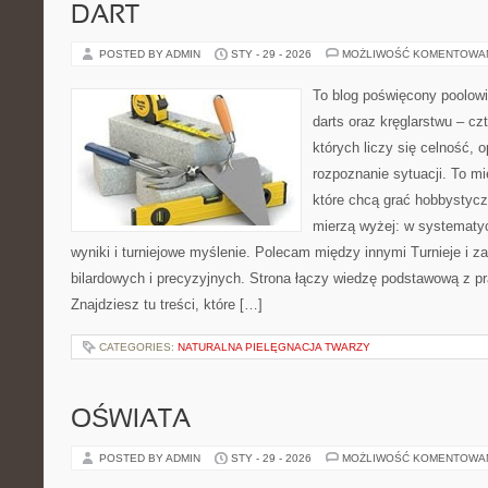
DART
POSTED BY ADMIN
STY - 29 - 2026
MOŻLIWOŚĆ KOMENTOWA
To blog poświęcony poolow
darts oraz kręglarstwu – cz
których liczy się celność, o
rozpoznanie sytuacji. To mi
które chcą grać hobbystyczn
mierzą wyżej: w systematy
wyniki i turniejowe myślenie. Polecam między innymi Turnieje i zaw
bilardowych i precyzyjnych. Strona łączy wiedzę podstawową z 
Znajdziesz tu treści, które […]
CATEGORIES:
NATURALNA PIELĘGNACJA TWARZY
OŚWIATA
POSTED BY ADMIN
STY - 29 - 2026
MOŻLIWOŚĆ KOMENTOWA