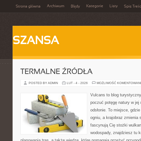
Archiwum
Kategorie
Listy
Strona główna
Błędy
Spis Treśc
SZANSA
TERMALNE ŹRÓDŁA
POSTED BY ADMIN
LUT - 4 - 2026
MOŻLIWOŚĆ KOMENTOWAN
Vulcans to blog turystyczny
poczuć potęgę natury w jej 
odsłonie. To miejsce, gdzie
ogniu, a krajobraz zmienia 
fascynują Cię stożki wulkan
wodospady, znajdziesz tu 
planowania tras, a także wiedzę, które pomagają przeżyć przygo