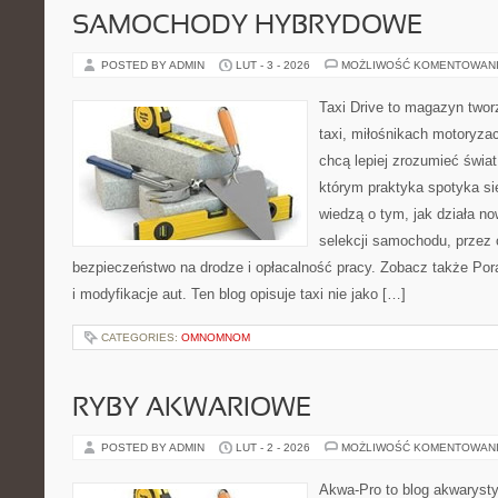
SAMOCHODY HYBRYDOWE
POSTED BY ADMIN
LUT - 3 - 2026
MOŻLIWOŚĆ KOMENTOWAN
Taxi Drive to magazyn twor
taxi, miłośnikach motoryzac
chcą lepiej zrozumieć świa
którym praktyka spotyka się
wiedzą o tym, jak działa n
selekcji samochodu, przez o
bezpieczeństwo na drodze i opłacalność pracy. Zobacz także Pora
i modyfikacje aut. Ten blog opisuje taxi nie jako […]
CATEGORIES:
OMNOMNOM
RYBY AKWARIOWE
POSTED BY ADMIN
LUT - 2 - 2026
MOŻLIWOŚĆ KOMENTOWAN
Akwa-Pro to blog akwaryst