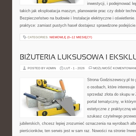
inwestycji, i podejmować l
takich jak eksploatacja maszyn, planowanie prac czy dobór techn
Bezpieczeństwo na budowie i Instalacje elektryczne i oświetlenie.
praktyce: zamiast pustych haseł dostajesz sprawdzone podejście
CATEGORIES:
NIEMOWLĘ (0–12 MIESIĘCY)
BIŻUTERIA LUKSUSOWA I EKSK
POSTED BY ADMIN
LUT - 1 - 2026
MOŻLIWOŚĆ KOMENTOWAN
Strona Godziszewscy.pl to 
o osobach, które interesuje
sprzedaż złota do skupu w 
portal tematyczny, w którym
estetyczne z praktyczną w
szukasz czytelnego przewo
jubilerskich, chcesz lepiej zrozumieć oznaczenia na wyrobach al
pierścionków, ten serwis jest w sam raz. Nowości na stronie Inwes