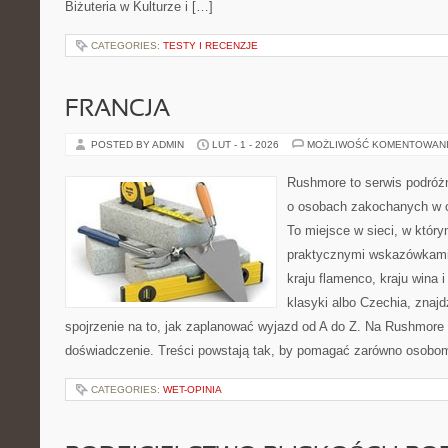
Biżuteria w Kulturze i […]
CATEGORIES:
TESTY I RECENZJE
FRANCJA
POSTED BY ADMIN
LUT - 1 - 2026
MOŻLIWOŚĆ KOMENTOWAN
Rushmore to serwis podróżn
o osobach zakochanych w 
To miejsce w sieci, w któr
praktycznymi wskazówkami.
kraju flamenco, kraju wina i
klasyki albo Czechia, znaj
spojrzenie na to, jak zaplanować wyjazd od A do Z. Na Rushmore 
doświadczenie. Treści powstają tak, by pomagać zarówno osobom
CATEGORIES:
WET-OPINIA