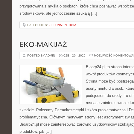
przygotowana z myślą o osobach, które chcą poznawać współcz
środowiskowe, ale jednocześnie szukają […]
CATEGORIES:
ZIELONA ENERGIA
EKO-MAKIJAŻ
POSTED BY ADMIN
CZE - 20 - 2026
MOŻLIWOŚĆ KOMENTOWA
Bioarp24.pl to strona intern
wokół produktów kosmetycz
Strona może być postrzegan
asortymentu dla osób, które
podejściem do urody. To str
rosnące zainteresowanie k
składzie. Polecamy Dermokosmetyki i skóra problematyczna i De
problematyczna. Głównym motywem strony jest asortyment związa
Bioarp24.pl może zainteresować zarówno użytkowników szukają
produktów, jak […]