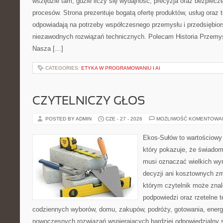
wszędzie tam, gdzie liczy się wydajność, precyzja oraz bezpie
procesów. Strona prezentuje bogatą ofertę produktów, usług oraz t
odpowiadają na potrzeby współczesnego przemysłu i przedsiębio
niezawodnych rozwiązań technicznych. Polecam Historia Przemys
Nasza […]
CATEGORIES:
ETYKA W PROGRAMOWANIU I AI
CZYTELNICZY GŁOS
POSTED BY ADMIN
CZE - 27 - 2026
MOŻLIWOŚĆ KOMENTOWA
Ekos-Sułów to wartościowy 
który pokazuje, że świadom
musi oznaczać wielkich wy
decyzji ani kosztownych zm
którym czytelnik może znal
podpowiedzi oraz rzetelne 
codziennych wyborów, domu, zakupów, podróży, gotowania, energii
nowoczesnych rozwiązań wspierających bardziej odpowiedzialny st