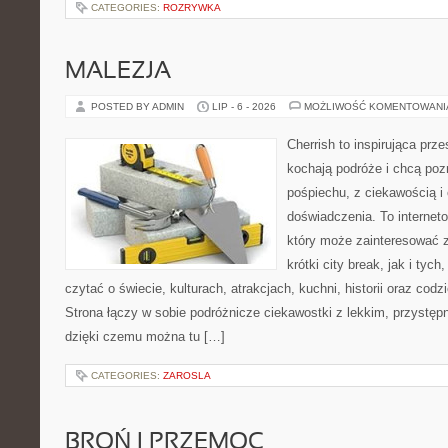
CATEGORIES:
ROZRYWKA
MALEZJA
POSTED BY ADMIN
LIP - 6 - 2026
MOŻLIWOŚĆ KOMENTOWAN
Cherrish to inspirująca prze
kochają podróże i chcą poz
pośpiechu, z ciekawością i
doświadczenia. To internet
który może zainteresować 
krótki city break, jak i tych
czytać o świecie, kulturach, atrakcjach, kuchni, historii oraz cod
Strona łączy w sobie podróżnicze ciekawostki z lekkim, przyst
dzięki czemu można tu […]
CATEGORIES:
ZAROSLA
BROŃ I PRZEMOC