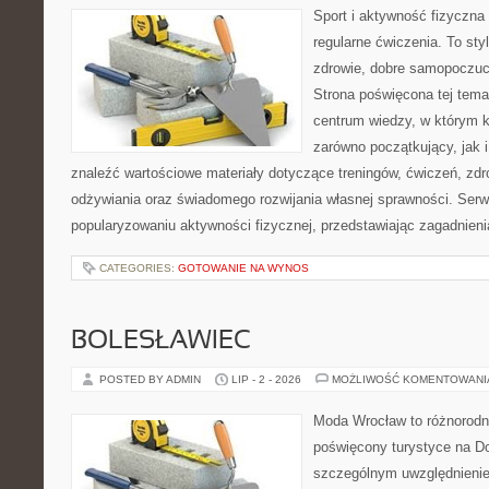
Sport i aktywność fizyczna 
regularne ćwiczenia. To sty
zdrowie, dobre samopoczuci
Strona poświęcona tej tem
centrum wiedzy, w którym k
zarówno początkujący, jak
znaleźć wartościowe materiały dotyczące treningów, ćwiczeń, zdr
odżywiania oraz świadomego rozwijania własnej sprawności. Serwi
popularyzowaniu aktywności fizycznej, przedstawiając zagadnien
CATEGORIES:
GOTOWANIE NA WYNOS
BOLESŁAWIEC
POSTED BY ADMIN
LIP - 2 - 2026
MOŻLIWOŚĆ KOMENTOWAN
Moda Wrocław to różnorodn
poświęcony turystyce na D
szczególnym uwzględnienie