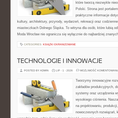
które tworzą niezwykle nie
Polski. Strona jest portal
praktyczne informacje dotyc
kultury, architektury, przyrody, wydarzeń, rekreacji oraz codzienn
miasteczkach Dolnego Śląska. To witryna dla osób, które lubią odk
Moda Wrocław nie ogranicza się wyłącznie do najbardziej znanych 
CATEGORIES:
KSIĄŻKI EKRANIZOWANE
TECHNOLOGIE I INNOWACJE
POSTED BY ADMIN
LIP - 1 - 2026
MOŻLIWOŚĆ KOMENTOWAN
Tworzymy innowacyjne rozw
zakładów produkcyjnych, do
systemy oraz urządzenia w
wysokiego ciśnienia. Nasza 
na projektowaniu, produkcji
nowoczesnych rozwiązań, k