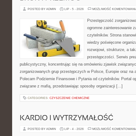
POSTED BY ADMIN
LIP - 5 - 2026
MOŻLIWOŚĆ KOMENTOWAN
Przestępczość zorganizowan
ogromne zainteresowanie za
czytelników. Strona stano
wiedzy poświęcone organiz
rozwojowi, strukturze, a t
przestępczości. Serwis pre
publicystyczny, koncentrując się na omówieniu zjawisk związanyc
zorganizowanych grup przestępczych w Polsce, Europie oraz na 
Polecam Podziemie Finansowe i Pytania od czytelników. Portal op
związane z mafią, przedstawiając sposoby organizacji […]
CATEGORIES:
CZYSZCZENIE CHEMICZNE
KARDIO I WYTRZYMAŁOŚĆ
POSTED BY ADMIN
LIP - 4 - 2026
MOŻLIWOŚĆ KOMENTOWAN