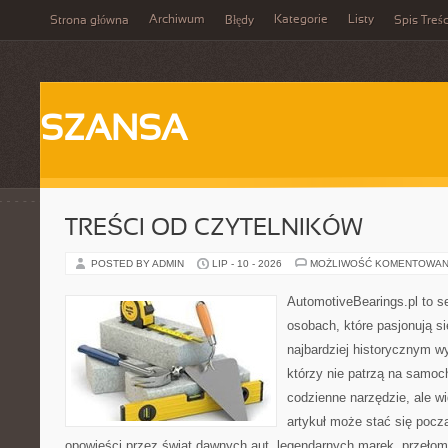
Archiwum
Kategorie
Listy
Strona główna
Błędy
Spis Treśc
SZANSA
TREŚCI OD CZYTELNIKÓW
POSTED BY ADMIN
LIP - 10 - 2026
MOŻLIWOŚĆ KOMENTOWAN
AutomotiveBearings.pl to s
osobach, które pasjonują si
najbardziej historycznym wy
którzy nie patrzą na samoc
codzienne narzędzie, ale w
artykuł może stać się pocz
opowieści przez świat dawnych aut, legendarnych marek, przełom