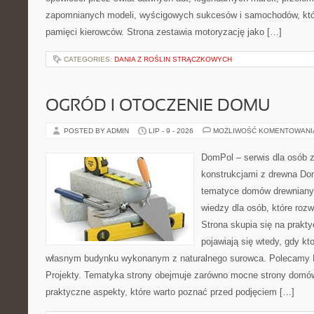
zapomnianych modeli, wyścigowych sukcesów i samochodów, które
pamięci kierowców. Strona zestawia motoryzację jako […]
CATEGORIES:
DANIA Z ROŚLIN STRĄCZKOWYCH
OGRÓD I OTOCZENIE DOMU
POSTED BY ADMIN
LIP - 9 - 2026
MOŻLIWOŚĆ KOMENTOWAN
DomPol – serwis dla osób 
konstrukcjami z drewna Do
tematyce domów drewnianyc
wiedzy dla osób, które roz
Strona skupia się na prakt
pojawiają się wtedy, gdy k
własnym budynku wykonanym z naturalnego surowca. Polecamy Do
Projekty. Tematyka strony obejmuje zarówno mocne strony domów
praktyczne aspekty, które warto poznać przed podjęciem […]