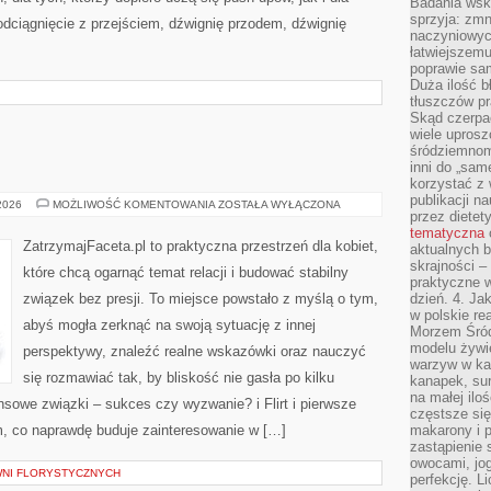
Badania wsk
sprzyja: zmn
dciągnięcie z przejściem, dźwignię przodem, dźwignię
naczyniowych
łatwiejszemu
poprawie sam
Duża ilość b
tłuszczów pr
Skąd czerpać
wiele uprosz
śródziemnomo
inni do „same
korzystać z 
publikacji n
ZWIĄZKI
 2026
MOŻLIWOŚĆ KOMENTOWANIA
ZOSTAŁA WYŁĄCZONA
przez diete
LGBTQ+
tematyczna
ZatrzymajFaceta.pl to praktyczna przestrzeń dla kobiet,
aktualnych b
skrajności –
które chcą ogarnąć temat relacji i budować stabilny
praktyczne w
związek bez presji. To miejsce powstało z myślą o tym,
dzień. 4. J
w polskie re
abyś mogła zerknąć na swoją sytuację z innej
Morzem Śród
modelu żywie
perspektywy, znaleźć realne wskazówki oraz nauczyć
warzyw w ka
się rozmawiać tak, by bliskość nie gasła po kilku
kanapek, su
na małej ilo
sowe związki – sukces czy wyzwanie? i Flirt i pierwsze
częstsze się
m, co naprawdę buduje zainteresowanie w […]
makarony i p
zastąpienie 
owocami, jog
WNI FLORYSTYCZNYCH
perfekcję. L