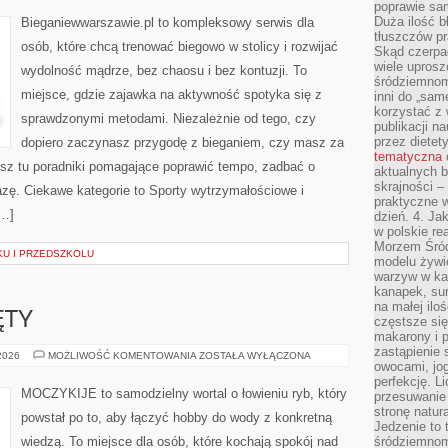
poprawie sam
MĘŻCZYZN
Duża ilość b
Bieganiewwarszawie.pl to kompleksowy serwis dla
tłuszczów pr
osób, które chcą trenować biegowo w stolicy i rozwijać
Skąd czerpać
wiele uprosz
wydolność mądrze, bez chaosu i bez kontuzji. To
śródziemnomo
miejsce, gdzie zajawka na aktywność spotyka się z
inni do „same
korzystać z 
sprawdzonymi metodami. Niezależnie od tego, czy
publikacji n
przez diete
dopiero zaczynasz przygodę z bieganiem, czy masz za
tematyczna
iesz tu poradniki pomagające poprawić tempo, zadbać o
aktualnych b
skrajności –
azę. Ciekawe kategorie to Sporty wytrzymałościowe i
praktyczne w
[…]
dzień. 4. J
w polskie re
Morzem Śród
KU I PRZEDSZKOLU
modelu żywie
warzyw w ka
kanapek, su
na małej ilo
ĘTY
częstsze się
makarony i p
zastąpienie 
PRZYNĘTY
 2026
MOŻLIWOŚĆ KOMENTOWANIA
ZOSTAŁA WYŁĄCZONA
owocami, jog
I
ZANĘTY
perfekcję. L
MOCZYKIJE to samodzielny wortal o łowieniu ryb, który
przesuwanie
stronę natur
powstał po to, aby łączyć hobby do wody z konkretną
Jedzenie to 
wiedzą. To miejsce dla osób, które kochają spokój nad
śródziemnom