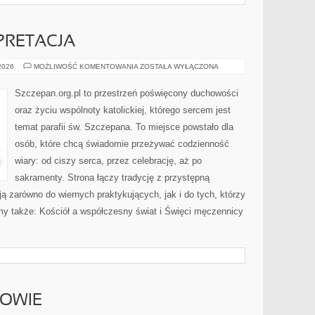
ERPRETACJA
BIBLIA
 2026
MOŻLIWOŚĆ KOMENTOWANIA
ZOSTAŁA WYŁĄCZONA
I
JEJ
INTERPRETACJA
Szczepan.org.pl to przestrzeń poświęcony duchowości
oraz życiu wspólnoty katolickiej, którego sercem jest
temat parafii św. Szczepana. To miejsce powstało dla
osób, które chcą świadomie przeżywać codzienność
wiary: od ciszy serca, przez celebrację, aż po
sakramenty. Strona łączy tradycję z przystępną
ają zarówno do wiernych praktykujących, jak i do tych, którzy
my także: Kościół a współczesny świat i Święci męczennicy
ROWIE