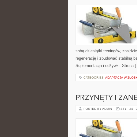
sobą dziesiątki treningów, znajdz
regenerację i zbudować stabilną b
Suplementacja i odżywki. Strona 
CATEGORIES:
ADAPTACJA W ŻŁOB
PRZYNĘTY I ZAN
POSTED BY ADMIN
STY - 24 -