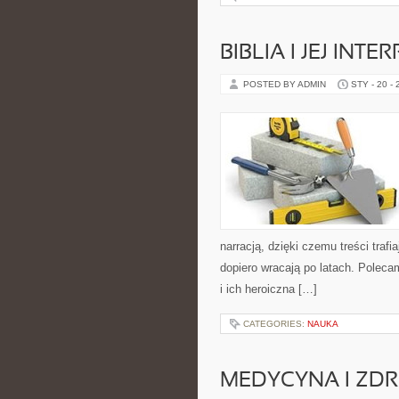
BIBLIA I JEJ INT
POSTED BY ADMIN
STY - 20 -
narracją, dzięki czemu treści trafi
dopiero wracają po latach. Poleca
i ich heroiczna […]
CATEGORIES:
NAUKA
MEDYCYNA I ZD