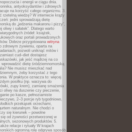
opoczucia i energii w ciągu dnia.
łonnika, antyoksydantów i zdrowych
acuje na korzyść całego organizmu. 3.
 rzetelną wiedzę? W internecie krąży
czeń: jedni sprowadzają dietę
rską do „jedzenia makaronu i pizzy”,
j oliwy i sałatek”. Dlatego warto
wiarygodnych źródeł: książek,
aukowych oraz portali prowadzonych
tyków. Dobrze przygotowana
witryna
o zdrowym żywieniu, oparta na
adaniach, pozwoli uniknąć mitów i
 zamiast cud–diet dostajesz
skazówki, jak jeść mądrzej na co
ak wprowadzić dietę śródziemnomorską
alia? Nie musisz mieszkać nad
ziemnym, żeby korzystać z tego
nia. W praktyce oznacza to: więcej
żdym posiłku (np. warzywa do
rówki, zupy krem), zamianę smażenia
ści oliwy na duszenie czy pieczenie,
ganie po kasze, pełnoziarniste
ieczywo, 2–3 porcje ryb tygodniowo,
słodkich przekąsek orzechami,
urtem naturalnym. Nie chodzi o
iczy się kierunek – powolne
 się od żywności przetworzonej w
alnych, sezonowych produktów. 5.
także relacje i rytuały W krajach
orskich ogromną rolę odgrywa sposób