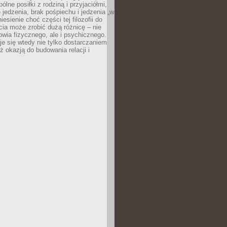
ólne posiłki z rodziną i przyjaciółmi,
 jedzenia, brak pośpiechu i jedzenia „w
iesienie choć części tej filozofii do
ia może zrobić dużą różnicę – nie
rowia fizycznego, ale i psychicznego.
je się wtedy nie tylko dostarczaniem
też okazją do budowania relacji i