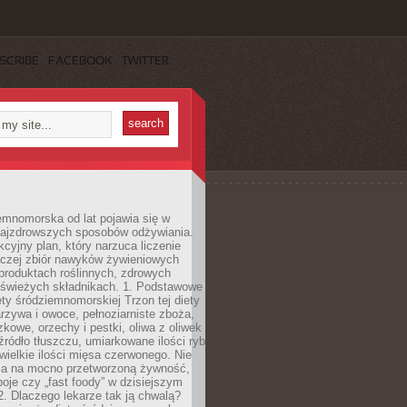
SCRIBE
FACEBOOK
TWITTER
emnomorska od lat pojawia się w
najzdrowszych sposobów odżywiania.
kcyjny plan, który narzuca liczenie
 raczej zbiór nawyków żywieniowych
produktach roślinnych, zdrowych
i świeżych składnikach. 1. Podstawowe
ety śródziemnomorskiej Trzon tej diety
rzywa i owoce, pełnoziarniste zboża,
zkowe, orzechy i pestki, oliwa z oliwek
źródło tłuszczu, umiarkowane ilości ryb
iewielkie ilości mięsa czerwonego. Nie
ca na mocno przetworzoną żywność,
oje czy „fast foody” w dzisiejszym
2. Dlaczego lekarze tak ją chwalą?