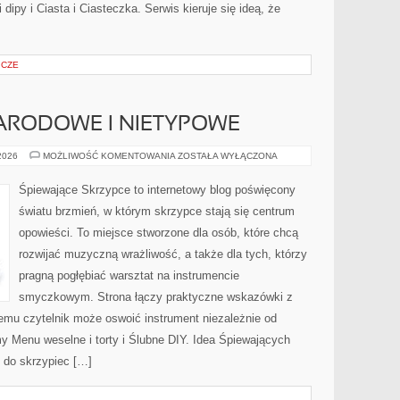
ipy i Ciasta i Ciasteczka. Serwis kieruje się ideą, że
ICZE
ARODOWE I NIETYPOWE
ŚLUBY
 2026
MOŻLIWOŚĆ KOMENTOWANIA
ZOSTAŁA WYŁĄCZONA
MIĘDZYNARODOWE
I
NIETYPOWE
Śpiewające Skrzypce to internetowy blog poświęcony
światu brzmień, w którym skrzypce stają się centrum
opowieści. To miejsce stworzone dla osób, które chcą
rozwijać muzyczną wrażliwość, a także dla tych, którzy
pragną pogłębiać warsztat na instrumencie
smyczkowym. Strona łączy praktyczne wskazówki z
zemu czytelnik może oswoić instrument niezależnie od
Menu weselne i torty i Ślubne DIY. Idea Śpiewających
 do skrzypiec […]