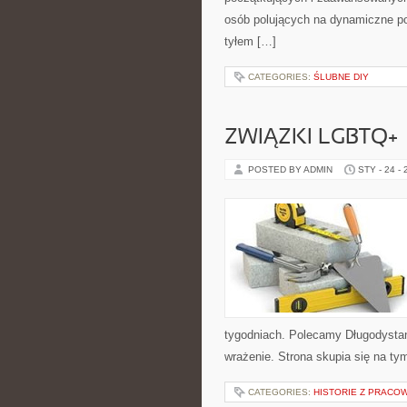
osób polujących na dynamiczne po
tyłem […]
CATEGORIES:
ŚLUBNE DIY
ZWIĄZKI LGBTQ+
POSTED BY ADMIN
STY - 24 -
tygodniach. Polecamy Długodystan
wrażenie. Strona skupia się na ty
CATEGORIES:
HISTORIE Z PRACO