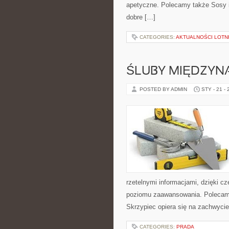
apetyczne. Polecamy także Sosy i d
dobre […]
CATEGORIES:
AKTUALNOŚCI LOTN
ŚLUBY MIĘDZYN
POSTED BY ADMIN
STY - 21 -
rzetelnymi informacjami, dzięki c
poziomu zaawansowania. Polecamy 
Skrzypiec opiera się na zachwycie
CATEGORIES:
PRADA