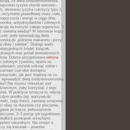
azują, że dieta śródziemnomorska
iejszeniu ryzyka chorób sercowo–
, obniżeniu ryzyka cukrzycy typu 2,
 utrzymaniu prawidłowej masy ciała,
opoczucia i energii w ciągu dnia.
łonnika, antyoksydantów i zdrowych
acuje na korzyść całego organizmu. 3.
 rzetelną wiedzę? W internecie krąży
czeń: jedni sprowadzają dietę
rską do „jedzenia makaronu i pizzy”,
j oliwy i sałatek”. Dlatego warto
wiarygodnych źródeł: książek,
aukowych oraz portali prowadzonych
tyków. Dobrze przygotowana
witryna
o zdrowym żywieniu, oparta na
adaniach, pozwoli uniknąć mitów i
 zamiast cud–diet dostajesz
skazówki, jak jeść mądrzej na co
ak wprowadzić dietę śródziemnomorską
alia? Nie musisz mieszkać nad
ziemnym, żeby korzystać z tego
nia. W praktyce oznacza to: więcej
żdym posiłku (np. warzywa do
rówki, zupy krem), zamianę smażenia
ści oliwy na duszenie czy pieczenie,
ganie po kasze, pełnoziarniste
ieczywo, 2–3 porcje ryb tygodniowo,
słodkich przekąsek orzechami,
urtem naturalnym. Nie chodzi o
iczy się kierunek – powolne