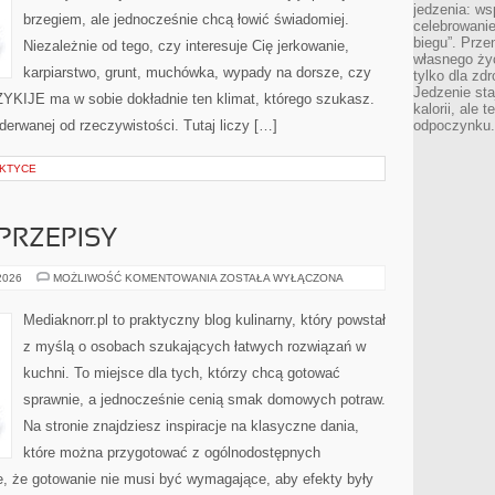
jedzenia: wsp
brzegiem, ale jednocześnie chcą łowić świadomiej.
celebrowanie
biegu”. Przen
Niezależnie od tego, czy interesuje Cię jerkowanie,
własnego życ
karpiarstwo, grunt, muchówka, wypady na dorsze, czy
tylko dla zd
Jedzenie sta
IJE ma w sobie dokładnie ten klimat, którego szukasz.
kalorii, ale 
oderwanej od rzeczywistości. Tutaj liczy […]
odpoczynku.
AKTYCE
PRZEPISY
BEZGLUTENOWE
 2026
MOŻLIWOŚĆ KOMENTOWANIA
ZOSTAŁA WYŁĄCZONA
PRZEPISY
Mediaknorr.pl to praktyczny blog kulinarny, który powstał
z myślą o osobach szukających łatwych rozwiązań w
kuchni. To miejsce dla tych, którzy chcą gotować
sprawnie, a jednocześnie cenią smak domowych potraw.
Na stronie znajdziesz inspiracje na klasyczne dania,
które można przygotować z ogólnodostępnych
e, że gotowanie nie musi być wymagające, aby efekty były