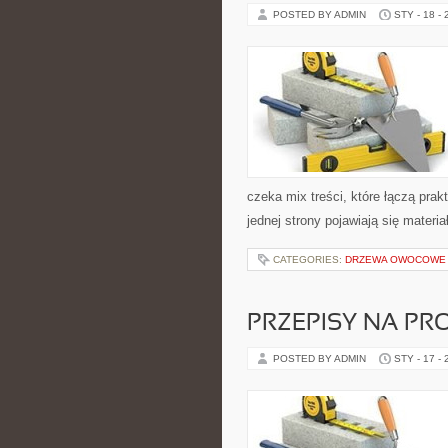
POSTED BY ADMIN
STY - 18 -
czeka mix treści, które łączą pra
jednej strony pojawiają się materia
CATEGORIES:
DRZEWA OWOCOWE
PRZEPISY NA PR
POSTED BY ADMIN
STY - 17 -