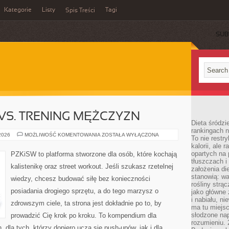
Kategorie
Listy
Tagi
Spis Treści
SUB
 VS. TRENING MĘŻCZYZN
Dieta śródzi
rankingach 
TRENING
 2026
MOŻLIWOŚĆ KOMENTOWANIA
ZOSTAŁA WYŁĄCZONA
To nie restry
KOBIET
kalorii, ale
VS.
TRENING
opartych na 
PZKiSW to platforma stworzone dla osób, które kochają
MĘŻCZYZN
tłuszczach 
kalistenikę oraz street workout. Jeśli szukasz rzetelnej
założenia di
stanowią: wa
wiedzy, chcesz budować siłę bez konieczności
rośliny strąc
posiadania drogiego sprzętu, a do tego marzysz o
jako główne 
i nabiału, n
zdrowszym ciele, ta strona jest dokładnie po to, by
ma tu miejs
słodzone nap
prowadzić Cię krok po kroku. To kompendium dla
rozumieniu. 
dla tych, którzy dopiero uczą się push-upów, jak i dla