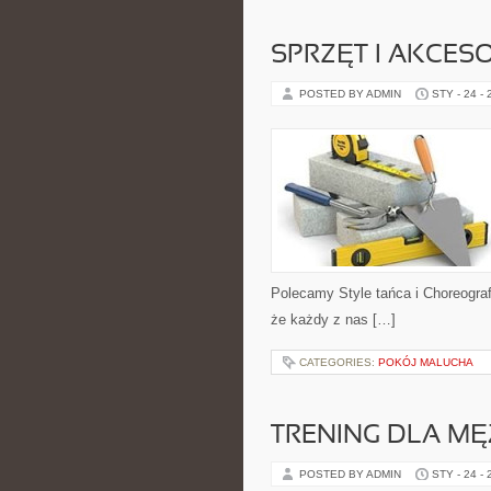
SPRZĘT I AKCES
POSTED BY ADMIN
STY - 24 -
Polecamy Style tańca i Choreograf
że każdy z nas […]
CATEGORIES:
POKÓJ MALUCHA
TRENING DLA M
POSTED BY ADMIN
STY - 24 -