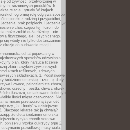
 się od żywności przetworzonej w
alnych, sezonowych produktów. 5.
także relacje i rytuały W krajach
orskich ogromną rolę odgrywa sposób
ólne posiłki z rodziną i przyjaciółmi,
 jedzenia, brak pośpiechu i jedzenia „w
iesienie choć części tej filozofii do
ia może zrobić dużą różnicę – nie
rowia fizycznego, ale i psychicznego.
je się wtedy nie tylko dostarczaniem
też okazją do budowania relacji i
emnomorska od lat pojawia się w
najzdrowszych sposobów odżywiania.
kcyjny plan, który narzuca liczenie
 raczej zbiór nawyków żywieniowych
produktach roślinnych, zdrowych
i świeżych składnikach. 1. Podstawowe
ety śródziemnomorskiej Trzon tej diety
rzywa i owoce, pełnoziarniste zboża,
zkowe, orzechy i pestki, oliwa z oliwek
źródło tłuszczu, umiarkowane ilości ryb
iewielkie ilości mięsa czerwonego. Nie
ca na mocno przetworzoną żywność,
oje czy „fast foody” w dzisiejszym
2. Dlaczego lekarze tak ją chwalą?
azują, że dieta śródziemnomorska
iejszeniu ryzyka chorób sercowo–
, obniżeniu ryzyka cukrzycy typu 2,
 utrzymaniu prawidłowej masy ciała,