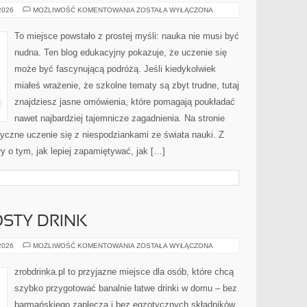
MEDYCYNA
 2026
MOŻLIWOŚĆ KOMENTOWANIA
ZOSTAŁA WYŁĄCZONA
I
ZDROWIE
To miejsce powstało z prostej myśli: nauka nie musi być
nudna. Ten blog edukacyjny pokazuje, że uczenie się
może być fascynującą podróżą. Jeśli kiedykolwiek
miałeś wrażenie, że szkolne tematy są zbyt trudne, tutaj
znajdziesz jasne omówienia, które pomagają poukładać
nawet najbardziej tajemnicze zagadnienia. Na stronie
ktyczne uczenie się z niespodziankami ze świata nauki. Z
ły o tym, jak lepiej zapamiętywać, jak […]
OSTY DRINK
PRZEPISY
 2026
MOŻLIWOŚĆ KOMENTOWANIA
ZOSTAŁA WYŁĄCZONA
NA
PROSTY
DRINK
zrobdrinka.pl to przyjazne miejsce dla osób, które chcą
szybko przygotować banalnie łatwe drinki w domu – bez
barmańskiego zaplecza i bez egzotycznych składników.