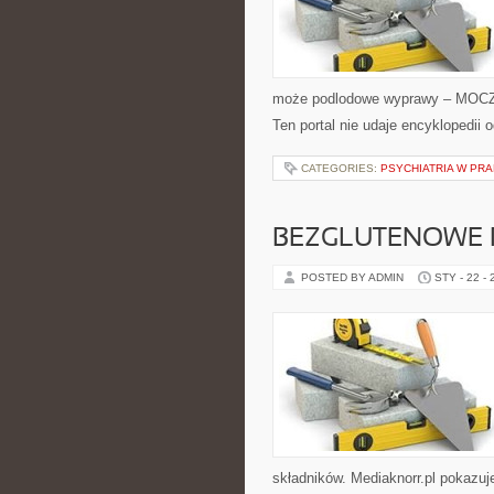
może podlodowe wyprawy – MOCZYK
Ten portal nie udaje encyklopedii 
CATEGORIES:
PSYCHIATRIA W PR
BEZGLUTENOWE 
POSTED BY ADMIN
STY - 22 -
składników. Mediaknorr.pl pokazuj