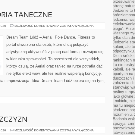
przesuwanie
stronę natur
Jedzenie to 
ORIA TANECZNE
śródziemnom
jedzenia: wsp
celebrowanie
SPRZĘT
 2026
MOŻLIWOŚĆ KOMENTOWANIA
ZOSTAŁA WYŁĄCZONA
biegu”. Przen
I
AKCESORIA
własnego życ
TANECZNE
Dream Team Łódź – Aerial, Pole Dance, Fitness to
tylko dla zd
Jedzenie sta
portal stworzona dla osób, które chcą połączyć
kalorii, ale 
odpoczynku.
artystyczną aktywność z pracą nad formą i rozwijać się
Dieta śródzi
w kierunku sprawności. To przestrzeń dla wszystkich,
rankingach 
To nie restry
którzy czują, że Aerial oraz taniec na rurze potrafią dać
kalorii, ale
nie tylko efekt wow, ale też realnie wspierają kondycję.
opartych na 
tłuszczach 
ia i improwizacja. Idea Dream Team Łódź opiera się na tym,
założenia di
stanowią: wa
rośliny strąc
jako główne 
i nabiału, n
ma tu miejs
słodzone nap
rozumieniu. 
ĘŻCZYZN
Badania wsk
sprzyja: zmn
naczyniowych
TRENING
 2026
MOŻLIWOŚĆ KOMENTOWANIA
ZOSTAŁA WYŁĄCZONA
łatwiejszemu
DLA