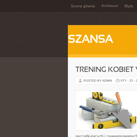
Archiwum
Strona główna
Błędy
SZANSA
TRENING KOBIET
POSTED BY ADMIN
STY - 25 -
początkujących i zaawansowanych, 