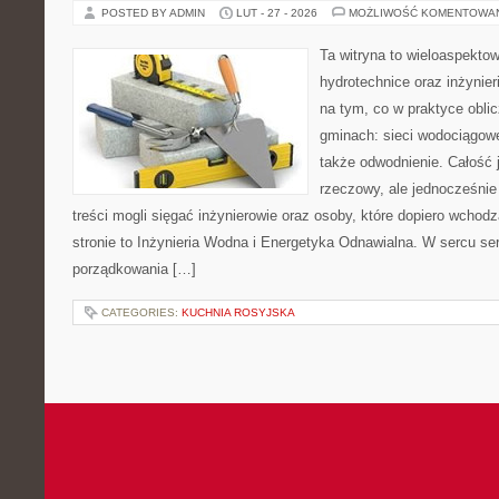
POSTED BY ADMIN
LUT - 27 - 2026
MOŻLIWOŚĆ KOMENTOWA
Ta witryna to wieloaspekto
hydrotechnice oraz inżynieri
na tym, co w praktyce oblic
gminach: sieci wodociągowe
także odwodnienie. Całość 
rzeczowy, ale jednocześnie
treści mogli sięgać inżynierowie oraz osoby, które dopiero wchod
stronie to Inżynieria Wodna i Energetyka Odnawialna. W sercu ser
porządkowania […]
CATEGORIES:
KUCHNIA ROSYJSKA