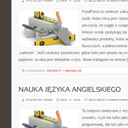
POSTED BY ADMIN
MAR - 9 - 2026
MOŻLIWOŚĆ KOMENTOWAN
FoodForce to centrum zaku
osób, które chcą jeść nis
poczucia, że ciągle z czeg
którym smak spotykają się
wybierasz produkty, które w
tłuszczach, a jednocześnie
„carbsów”. Jeśli szukasz przestrzeni, gdzie keto jest proste na co 
papierze, ta idea jest dokładnie o tym. Nowe kategorie na stronie 
CATEGORIES:
PROJEKTY I INNOWACJE
NAUKA JĘZYKA ANGIELSKIEGO
POSTED BY ADMIN
MAR - 8 - 2026
MOŻLIWOŚĆ KOMENTOWAN
To miejsce stworzone z myś
szeroko, czyli nie tylko jak
programowej, ale też jako 