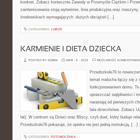
konkret. Zobacz koniecznie Zawody w Przemyśle Ciężkim i Prze
zainteresowania stoją wytwórnie, linia produkcyjna oraz maszyny, 
środowiskach wymagających: dużych obciążeń […]
CATEGORIES:
LUBOŃ
KARMIENIE I DIETA DZIECKA
POSTED BY ADMIN
MAR - 6 - 2026
MOŻLIWOŚĆ KOMENTOWAN
Przedszkole76 to nowoczesn
temat malucha łączy się z 
funkcjonowaniem domu. To 
upraszczać wątpliwości i i
narastają od pierwszych ch
lata dzieciństwa. Zobacz Uc
lat). W centrum są Dzieci oraz Bliscy, czyli duet, który buduje rel
Przedszkole76 pokazuje, że opieka nie jest jedną instrukcją, […]
CATEGORIES:
FOTOWOLTAIKA