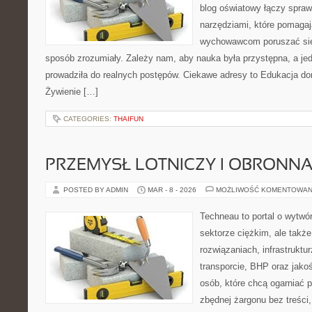
blog oświatowy łączy spra
narzędziami, które pomaga
wychowawcom poruszać się
sposób zrozumiały. Zależy nam, aby nauka była przystępna, a je
prowadziła do realnych postępów. Ciekawe adresy to Edukacja do
Żywienie […]
CATEGORIES:
THAIFUN
PRZEMYSŁ LOTNICZY I OBRONN
POSTED BY ADMIN
MAR - 8 - 2026
MOŻLIWOŚĆ KOMENTOWAN
Techneau to portal o wytwó
sektorze ciężkim, ale także
rozwiązaniach, infrastruktur
transporcie, BHP oraz jakoś
osób, które chcą ogarniać
zbędnej żargonu bez treści,