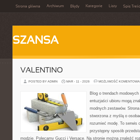
Archiwum
Kategorie
Listy
Strona główna
Błędy
Spis Treśc
SZANSA
VALENTINO
POSTED BY ADMIN
MAR - 11 - 2026
MOŻLIWOŚĆ KOMENTOWA
Blog o trendach modowych 
entuzjaści ubioru mogą zn
modnych zestawów. Strona p
stworzona z myślą o osobac
rozumieć modę. To serwis o 
przystępny sposób przedst
modzie. Polecamy Gucci i Versace. Na stronie można znaleźć ro