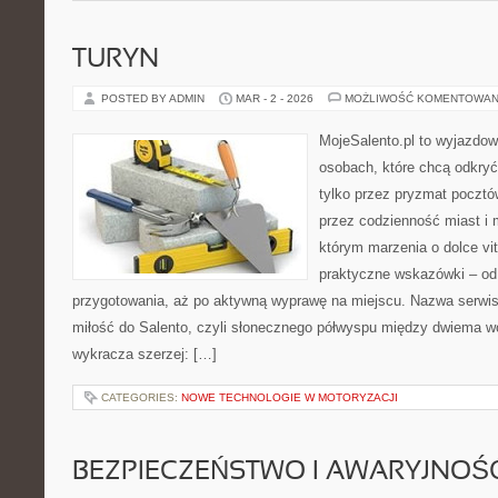
TURYN
POSTED BY ADMIN
MAR - 2 - 2026
MOŻLIWOŚĆ KOMENTOWAN
MojeSalento.pl to wyjazdow
osobach, które chcą odkryć
tylko przez pryzmat pocztó
przez codzienność miast i 
którym marzenia o dolce vit
praktyczne wskazówki – od p
przygotowania, aż po aktywną wyprawę na miejscu. Nazwa serwis
miłość do Salento, czyli słonecznego półwyspu między dwiema wo
wykracza szerzej: […]
CATEGORIES:
NOWE TECHNOLOGIE W MOTORYZACJI
BEZPIECZEŃSTWO I AWARYJNOŚ