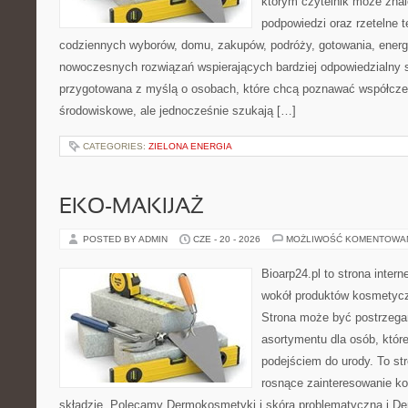
którym czytelnik może znal
podpowiedzi oraz rzetelne 
codziennych wyborów, domu, zakupów, podróży, gotowania, energii
nowoczesnych rozwiązań wspierających bardziej odpowiedzialny st
przygotowana z myślą o osobach, które chcą poznawać współcz
środowiskowe, ale jednocześnie szukają […]
CATEGORIES:
ZIELONA ENERGIA
EKO-MAKIJAŻ
POSTED BY ADMIN
CZE - 20 - 2026
MOŻLIWOŚĆ KOMENTOWA
Bioarp24.pl to strona intern
wokół produktów kosmetycz
Strona może być postrzegan
asortymentu dla osób, które
podejściem do urody. To str
rosnące zainteresowanie k
składzie. Polecamy Dermokosmetyki i skóra problematyczna i De