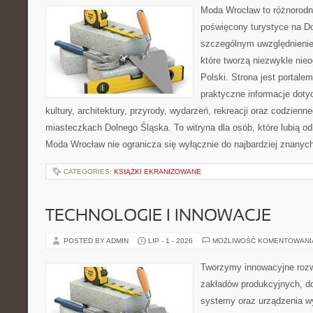
Moda Wrocław to różnorodn
poświęcony turystyce na D
szczególnym uwzględnienie
które tworzą niezwykle nie
Polski. Strona jest portal
praktyczne informacje dotyc
kultury, architektury, przyrody, wydarzeń, rekreacji oraz codzienn
miasteczkach Dolnego Śląska. To witryna dla osób, które lubią odk
Moda Wrocław nie ogranicza się wyłącznie do najbardziej znanych 
CATEGORIES:
KSIĄŻKI EKRANIZOWANE
TECHNOLOGIE I INNOWACJE
POSTED BY ADMIN
LIP - 1 - 2026
MOŻLIWOŚĆ KOMENTOWAN
Tworzymy innowacyjne rozw
zakładów produkcyjnych, do
systemy oraz urządzenia w