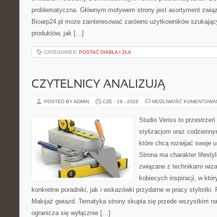
problematyczna. Głównym motywem strony jest asortyment związa
Bioarp24.pl może zainteresować zarówno użytkowników szukają
produktów, jak […]
CATEGORIES:
POSTAĆ DIABŁA I ZŁA
CZYTELNICY ANALIZUJĄ
POSTED BY ADMIN
CZE - 19 - 2026
MOŻLIWOŚĆ KOMENTOWA
Studio Veriss to przestrzeń
stylizacjom oraz codzienny
które chcą rozwijać swoje 
Strona ma charakter lifesty
związane z technikami wiza
kobiecych inspiracji, w kt
konkretne poradniki, jak i wskazówki przydatne w pracy stylistki.
Makijaż gwiazd. Tematyka strony skupia się przede wszystkim na 
ogranicza się wyłącznie […]