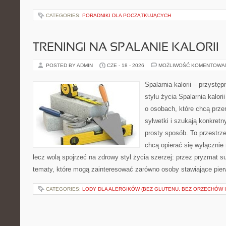
CATEGORIES:
PORADNIKI DLA POCZĄTKUJĄCYCH
TRENINGI NA SPALANIE KALORII
POSTED BY ADMIN
CZE - 18 - 2026
MOŻLIWOŚĆ KOMENTOWA
Spalarnia kalorii – przyst
stylu życia Spalarnia kalori
o osobach, które chcą prz
sylwetki i szukają konkret
prosty sposób. To przestrze
chcą opierać się wyłącznie
lecz wolą spojrzeć na zdrowy styl życia szerzej: przez pryzmat s
tematy, które mogą zainteresować zarówno osoby stawiające pierws
CATEGORIES:
LODY DLA ALERGIKÓW (BEZ GLUTENU, BEZ ORZECHÓW I