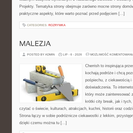
Projekty. Tematyka strony obejmuje zarówno mocne strony domów
praktyczne aspekty, które warto poznać przed podjęciem […]
CATEGORIES:
ROZRYWKA
MALEZJA
POSTED BY ADMIN
LIP - 6 - 2026
MOŻLIWOŚĆ KOMENTOWAN
Cherrish to inspirująca prze
kochają podróże i chcą poz
pośpiechu, z ciekawością i
doświadczenia. To internet
który może zainteresować 
krótki city break, jak i tych
czytać o świecie, kulturach, atrakcjach, kuchni, historii oraz cod
Strona łączy w sobie podróżnicze ciekawostki z lekkim, przyst
dzięki czemu można tu […]