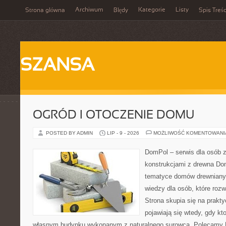
Archiwum
Kategorie
Listy
Strona główna
Błędy
Spis Treśc
SZANSA
OGRÓD I OTOCZENIE DOMU
POSTED BY ADMIN
LIP - 9 - 2026
MOŻLIWOŚĆ KOMENTOWAN
DomPol – serwis dla osób 
konstrukcjami z drewna Do
tematyce domów drewnianyc
wiedzy dla osób, które roz
Strona skupia się na prakt
pojawiają się wtedy, gdy k
własnym budynku wykonanym z naturalnego surowca. Polecamy Do