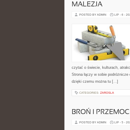
MALEZJA
POSTED BY ADMIN
LIP - 6 - 2
czytać o świecie, kulturach, atrakc
Strona łączy w sobie podróżnicze
dzięki czemu można tu […]
CATEGORIES:
ZAROSLA
BROŃ I PRZEMOC
POSTED BY ADMIN
LIP - 5 - 2