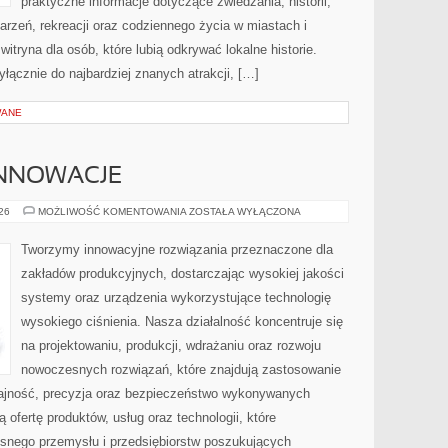
praktyczne informacje dotyczące zwiedzania, historii,
ydarzeń, rekreacji oraz codziennego życia w miastach i
tryna dla osób, które lubią odkrywać lokalne historie.
łącznie do najbardziej znanych atrakcji, […]
WANE
INNOWACJE
TECHNOLOGIE
026
MOŻLIWOŚĆ KOMENTOWANIA
ZOSTAŁA WYŁĄCZONA
I
INNOWACJE
Tworzymy innowacyjne rozwiązania przeznaczone dla
zakładów produkcyjnych, dostarczając wysokiej jakości
systemy oraz urządzenia wykorzystujące technologię
wysokiego ciśnienia. Nasza działalność koncentruje się
na projektowaniu, produkcji, wdrażaniu oraz rozwoju
nowoczesnych rozwiązań, które znajdują zastosowanie
dajność, precyzja oraz bezpieczeństwo wykonywanych
 ofertę produktów, usług oraz technologii, które
snego przemysłu i przedsiębiorstw poszukujących