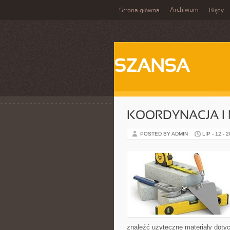
Archiwum
Strona główna
Błędy
SZANSA
KOORDYNACJA I
POSTED BY ADMIN
LIP - 12 - 
znaleźć użyteczne materiały dotycz