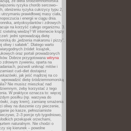
azują, że dieta śródziemnomorska
iejszeniu ryzyka chorób sercowo–
, obniżeniu ryzyka cukrzycy typu 2,
 utrzymaniu prawidłowej masy ciała,
opoczucia i energii w ciągu dnia.
łonnika, antyoksydantów i zdrowych
acuje na korzyść całego organizmu. 3.
 rzetelną wiedzę? W internecie krąży
czeń: jedni sprowadzają dietę
rską do „jedzenia makaronu i pizzy”,
j oliwy i sałatek”. Dlatego warto
wiarygodnych źródeł: książek,
aukowych oraz portali prowadzonych
tyków. Dobrze przygotowana
witryna
o zdrowym żywieniu, oparta na
adaniach, pozwoli uniknąć mitów i
 zamiast cud–diet dostajesz
skazówki, jak jeść mądrzej na co
ak wprowadzić dietę śródziemnomorską
alia? Nie musisz mieszkać nad
ziemnym, żeby korzystać z tego
nia. W praktyce oznacza to: więcej
żdym posiłku (np. warzywa do
rówki, zupy krem), zamianę smażenia
ści oliwy na duszenie czy pieczenie,
ganie po kasze, pełnoziarniste
ieczywo, 2–3 porcje ryb tygodniowo,
słodkich przekąsek orzechami,
urtem naturalnym. Nie chodzi o
iczy się kierunek – powolne