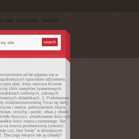
SCRIBE
FACEBOOK
TWITTER
emnomorska od lat pojawia się w
najzdrowszych sposobów odżywiania.
kcyjny plan, który narzuca liczenie
 raczej zbiór nawyków żywieniowych
produktach roślinnych, zdrowych
i świeżych składnikach. 1. Podstawowe
ety śródziemnomorskiej Trzon tej diety
rzywa i owoce, pełnoziarniste zboża,
zkowe, orzechy i pestki, oliwa z oliwek
źródło tłuszczu, umiarkowane ilości ryb
iewielkie ilości mięsa czerwonego. Nie
ca na mocno przetworzoną żywność,
oje czy „fast foody” w dzisiejszym
2. Dlaczego lekarze tak ją chwalą?