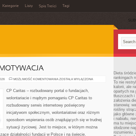
Kategorie
Listy
Tagi
Spis Treści
SUB
 MOTYWACJA
Dieta śródzi
rankingach 
KOORDYNACJA
2026
MOŻLIWOŚĆ KOMENTOWANIA
ZOSTAŁA WYŁĄCZONA
To nie restry
I
MOTYWACJA
kalorii, ale
CP Caritas – rozbudowany portal o fundacjach,
opartych na 
tłuszczach 
wolontariacie i mądrym pomaganiu CP Caritas to
założenia di
stanowią: wa
rozbudowany serwis internetowy poświęcony
rośliny strąc
inicjatywom społecznym, wolontariatowi oraz różnym
jako główne 
i nabiału, n
sposobom wspierania osób znajdujących się w trudnej
ma tu miejs
sytuacji życiowej. Jest to miejsce, w którym można
słodzone nap
rozumieniu. 
ące działalności fundacji w Polsce i na świecie,