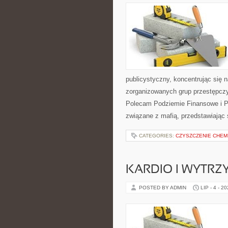
publicystyczny, koncentrując się 
zorganizowanych grup przestępczy
Polecam Podziemie Finansowe i Pyt
związane z mafią, przedstawiając 
CATEGORIES:
CZYSZCZENIE CHEM
KARDIO I WYTR
POSTED BY ADMIN
LIP - 4 - 2