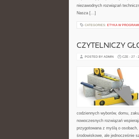
niezawodnych rozwiązań techniczn
Nasza […]
CATEGORIES:
ETYKA W PROGRAMO
CZYTELNICZY GŁ
POSTED BY ADMIN
CZE - 27 -
codziennych wyborów, domu, zakupó
nowoczesnych rozwiązań wspierając
przygotowana z myślą o osobach,
środowiskowe, ale jednocześnie s