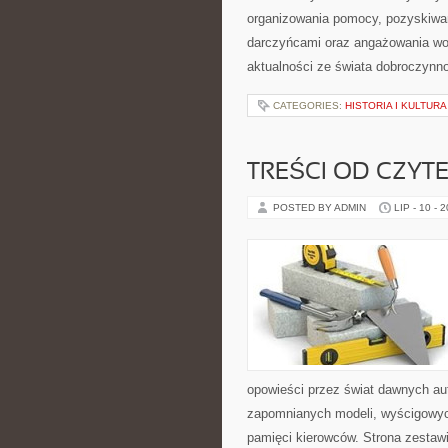
organizowania pomocy, pozyskiwan
darczyńcami oraz angażowania wol
aktualności ze świata dobroczynno
CATEGORIES:
HISTORIA I KULTURA
TREŚCI OD CZYT
POSTED BY ADMIN
LIP - 10 - 
opowieści przez świat dawnych au
zapomnianych modeli, wyścigowych
pamięci kierowców. Strona zestaw