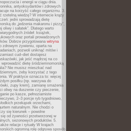
opoczucia i energii w ciągu dnia.
łonnika, antyoksydantów i zdrowych
acuje na korzyść całego organizmu. 3.
 rzetelną wiedzę? W internecie krąży
czeń: jedni sprowadzają dietę
rską do „jedzenia makaronu i pizzy”,
j oliwy i sałatek”. Dlatego warto
wiarygodnych źródeł: książek,
aukowych oraz portali prowadzonych
tyków. Dobrze przygotowana
witryna
o zdrowym żywieniu, oparta na
adaniach, pozwoli uniknąć mitów i
 zamiast cud–diet dostajesz
skazówki, jak jeść mądrzej na co
ak wprowadzić dietę śródziemnomorską
alia? Nie musisz mieszkać nad
ziemnym, żeby korzystać z tego
nia. W praktyce oznacza to: więcej
żdym posiłku (np. warzywa do
rówki, zupy krem), zamianę smażenia
ści oliwy na duszenie czy pieczenie,
ganie po kasze, pełnoziarniste
ieczywo, 2–3 porcje ryb tygodniowo,
słodkich przekąsek orzechami,
urtem naturalnym. Nie chodzi o
iczy się kierunek – powolne
 się od żywności przetworzonej w
alnych, sezonowych produktów. 5.
także relacje i rytuały W krajach
orskich ogromną rolę odgrywa sposób