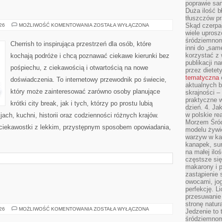
poprawie sam
Duża ilość b
tłuszczów pr
MALEZJA
Skąd czerpać
026
MOŻLIWOŚĆ KOMENTOWANIA
ZOSTAŁA WYŁĄCZONA
wiele uprosz
śródziemnomo
Cherrish to inspirująca przestrzeń dla osób, które
inni do „same
korzystać z 
kochają podróże i chcą poznawać ciekawe kierunki bez
publikacji n
pośpiechu, z ciekawością i otwartością na nowe
przez diete
tematyczna
doświadczenia. To internetowy przewodnik po świecie,
aktualnych b
który może zainteresować zarówno osoby planujące
skrajności –
praktyczne w
krótki city break, jak i tych, którzy po prostu lubią
dzień. 4. J
w polskie re
jach, kuchni, historii oraz codzienności różnych krajów.
Morzem Śród
 ciekawostki z lekkim, przystępnym sposobem opowiadania,
modelu żywie
warzyw w ka
kanapek, su
na małej ilo
częstsze się
makarony i p
zastąpienie 
owocami, jog
perfekcję. L
przesuwanie
stronę natur
BROŃ
026
MOŻLIWOŚĆ KOMENTOWANIA
ZOSTAŁA WYŁĄCZONA
Jedzenie to 
I
śródziemnom
PRZEMOC