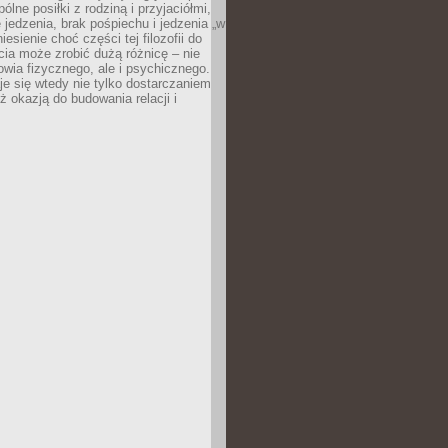
ólne posiłki z rodziną i przyjaciółmi,
 jedzenia, brak pośpiechu i jedzenia „w
iesienie choć części tej filozofii do
ia może zrobić dużą różnicę – nie
rowia fizycznego, ale i psychicznego.
je się wtedy nie tylko dostarczaniem
też okazją do budowania relacji i