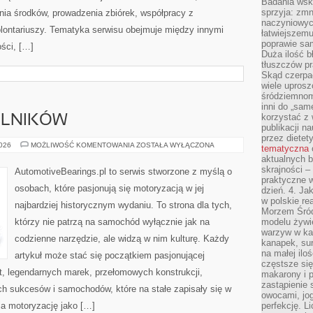
Badania wsk
sprzyja: zmn
ia środków, prowadzenia zbiórek, współpracy z
naczyniowych
ontariuszy. Tematyka serwisu obejmuje między innymi
łatwiejszemu
poprawie sam
ści, […]
Duża ilość b
tłuszczów pr
Skąd czerpać
wiele uprosz
śródziemnomo
inni do „same
korzystać z 
ELNIKÓW
publikacji n
przez diete
TREŚCI
2026
MOŻLIWOŚĆ KOMENTOWANIA
ZOSTAŁA WYŁĄCZONA
tematyczna
OD
aktualnych b
CZYTELNIKÓW
skrajności –
AutomotiveBearings.pl to serwis stworzone z myślą o
praktyczne w
osobach, które pasjonują się motoryzacją w jej
dzień. 4. J
w polskie re
najbardziej historycznym wydaniu. To strona dla tych,
Morzem Śród
którzy nie patrzą na samochód wyłącznie jak na
modelu żywie
warzyw w ka
codzienne narzędzie, ale widzą w nim kulturę. Każdy
kanapek, su
na małej ilo
artykuł może stać się początkiem pasjonującej
częstsze się
t, legendarnych marek, przełomowych konstrukcji,
makarony i p
zastąpienie 
 sukcesów i samochodów, które na stałe zapisały się w
owocami, jog
ia motoryzację jako […]
perfekcję. L