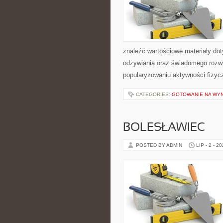
znaleźć wartościowe materiały dot
odżywiania oraz świadomego rozwij
popularyzowaniu aktywności fizyc
CATEGORIES:
GOTOWANIE NA WY
BOLESŁAWIEC
POSTED BY ADMIN
LIP - 2 - 2