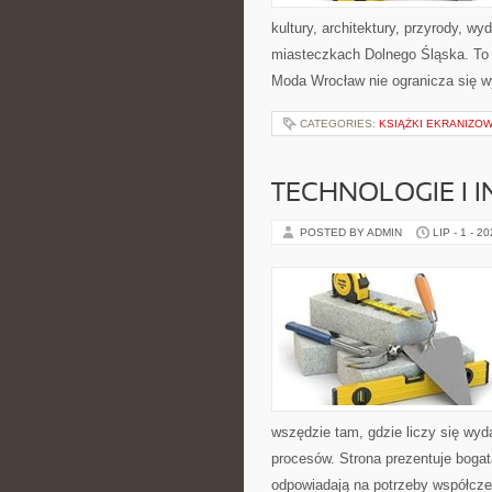
kultury, architektury, przyrody, w
miasteczkach Dolnego Śląska. To wi
Moda Wrocław nie ogranicza się wy
CATEGORIES:
KSIĄŻKI EKRANIZO
TECHNOLOGIE I 
POSTED BY ADMIN
LIP - 1 - 2
wszędzie tam, gdzie liczy się wy
procesów. Strona prezentuje bogatą
odpowiadają na potrzeby współcze