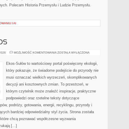
ych. Polecam Historia Przemysłu i Ludzie Przemysłu.
WANIU I AI
OS
CZYTELNICZY
 2026
MOŻLIWOŚĆ KOMENTOWANIA
ZOSTAŁA WYŁĄCZONA
GŁOS
Ekos-Sułów to wartościowy portal poświęcony ekologii,
który pokazuje, że świadome podejście do przyrody nie
musi oznaczać wielkich wyrzeczeń, skomplikowanych
decyzji ani kosztownych zmian. To przestrzeń, w
którym czytelnik może znaleźć inspiracje, praktyczne
podpowiedzi oraz rzetelne teksty dotyczące
w, podróży, gotowania, energii, recyklingu, przyrody i
ych bardziej odpowiedzialny styl życia. Strona została
 które chcą poznawać współczesne wyzwania
zukają […]