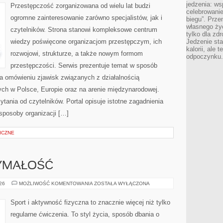
jedzenia: wsp
Przestępczość zorganizowana od wielu lat budzi
celebrowanie
ogromne zainteresowanie zarówno specjalistów, jak i
biegu”. Przen
własnego życ
czytelników. Strona stanowi kompleksowe centrum
tylko dla zd
wiedzy poświęcone organizacjom przestępczym, ich
Jedzenie sta
kalorii, ale 
rozwojowi, strukturze, a także nowym formom
odpoczynku.
przestępczości. Serwis prezentuje temat w sposób
na omówieniu zjawisk związanych z działalnością
ch w Polsce, Europie oraz na arenie międzynarodowej.
ania od czytelników. Portal opisuje istotne zagadnienia
sposoby organizacji […]
ICZNE
ZYMAŁOŚĆ
KARDIO
026
MOŻLIWOŚĆ KOMENTOWANIA
ZOSTAŁA WYŁĄCZONA
I
WYTRZYMAŁOŚĆ
Sport i aktywność fizyczna to znacznie więcej niż tylko
regularne ćwiczenia. To styl życia, sposób dbania o