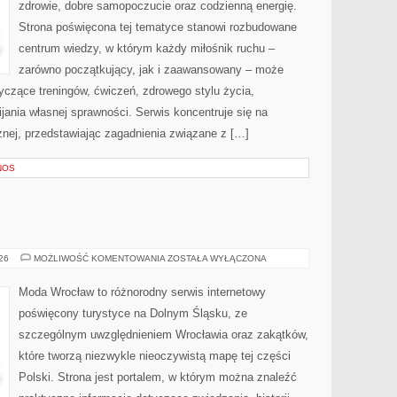
zdrowie, dobre samopoczucie oraz codzienną energię.
Strona poświęcona tej tematyce stanowi rozbudowane
centrum wiedzy, w którym każdy miłośnik ruchu –
zarówno początkujący, jak i zaawansowany – może
yczące treningów, ćwiczeń, zdrowego stylu życia,
ania własnej sprawności. Serwis koncentruje się na
znej, przedstawiając zagadnienia związane z […]
NOS
BOLESŁAWIEC
026
MOŻLIWOŚĆ KOMENTOWANIA
ZOSTAŁA WYŁĄCZONA
Moda Wrocław to różnorodny serwis internetowy
poświęcony turystyce na Dolnym Śląsku, ze
szczególnym uwzględnieniem Wrocławia oraz zakątków,
które tworzą niezwykle nieoczywistą mapę tej części
Polski. Strona jest portalem, w którym można znaleźć