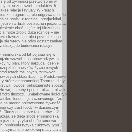
 się od żywności przetworzonej w
alnych, sezonowych produktów. 5.
także relacje i rytuały W krajach
orskich ogromną rolę odgrywa sposób
ólne posiłki z rodziną i przyjaciółmi,
 jedzenia, brak pośpiechu i jedzenia „w
iesienie choć części tej filozofii do
ia może zrobić dużą różnicę – nie
rowia fizycznego, ale i psychicznego.
je się wtedy nie tylko dostarczaniem
też okazją do budowania relacji i
emnomorska od lat pojawia się w
najzdrowszych sposobów odżywiania.
kcyjny plan, który narzuca liczenie
 raczej zbiór nawyków żywieniowych
produktach roślinnych, zdrowych
i świeżych składnikach. 1. Podstawowe
ety śródziemnomorskiej Trzon tej diety
rzywa i owoce, pełnoziarniste zboża,
zkowe, orzechy i pestki, oliwa z oliwek
źródło tłuszczu, umiarkowane ilości ryb
iewielkie ilości mięsa czerwonego. Nie
ca na mocno przetworzoną żywność,
oje czy „fast foody” w dzisiejszym
2. Dlaczego lekarze tak ją chwalą?
azują, że dieta śródziemnomorska
iejszeniu ryzyka chorób sercowo–
, obniżeniu ryzyka cukrzycy typu 2,
 utrzymaniu prawidłowej masy ciała,