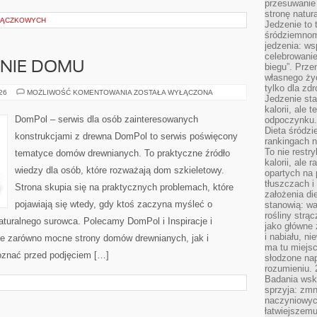
przesuwanie
stronę natur
TRĄCZKOWYCH
Jedzenie to 
śródziemnom
jedzenia: wsp
celebrowanie
ENIE DOMU
biegu”. Przen
własnego życ
tylko dla zd
OGRÓD
026
MOŻLIWOŚĆ KOMENTOWANIA
ZOSTAŁA WYŁĄCZONA
Jedzenie sta
I
OTOCZENIE
kalorii, ale 
DOMU
DomPol – serwis dla osób zainteresowanych
odpoczynku.
Dieta śródzi
konstrukcjami z drewna DomPol to serwis poświęcony
rankingach 
To nie restry
tematyce domów drewnianych. To praktyczne źródło
kalorii, ale
wiedzy dla osób, które rozważają dom szkieletowy.
opartych na 
tłuszczach 
Strona skupia się na praktycznych problemach, które
założenia di
pojawiają się wtedy, gdy ktoś zaczyna myśleć o
stanowią: wa
rośliny strąc
uralnego surowca. Polecamy DomPol i Inspiracje i
jako główne 
i nabiału, n
je zarówno mocne strony domów drewnianych, jak i
ma tu miejs
poznać przed podjęciem […]
słodzone nap
rozumieniu. 
Badania wsk
sprzyja: zmn
naczyniowych
łatwiejszemu