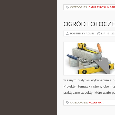
CATEGORIES:
DANIA Z ROŚLIN S
OGRÓD I OTOCZ
POSTED BY ADMIN
LIP - 9 - 2
własnym budynku wykonanym z nat
Projekty. Tematyka strony obejmu
praktyczne aspekty, które warto 
CATEGORIES:
ROZRYWKA