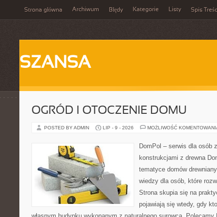
Archiwum
Kategorie
Listy
Strona główna
Błędy
Spis Treśc
SZANSA
OGRÓD I OTOCZENIE DOMU
POSTED BY ADMIN
LIP - 9 - 2026
MOŻLIWOŚĆ KOMENTOWAN
DomPol – serwis dla osób 
konstrukcjami z drewna Do
tematyce domów drewnianyc
wiedzy dla osób, które roz
Strona skupia się na prakt
pojawiają się wtedy, gdy k
własnym budynku wykonanym z naturalnego surowca. Polecamy Do