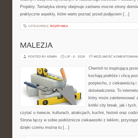
Projekty. Tematyka strony obejmuje zarówno mocne strony domów
praktyczne aspekty, które warto poznać przed podjęciem […]
CATEGORIES:
ROZRYWKA
MALEZJA
POSTED BY ADMIN
LIP - 6 - 2026
MOŻLIWOŚĆ KOMENTOWAN
Cherrish to inspirująca prze
kochają podróże i chcą poz
pośpiechu, z ciekawością i
doświadczenia. To internet
który może zainteresować 
krótki city break, jak i tych
czytać o świecie, kulturach, atrakcjach, kuchni, historii oraz cod
Strona łączy w sobie podróżnicze ciekawostki z lekkim, przyst
dzięki czemu można tu […]