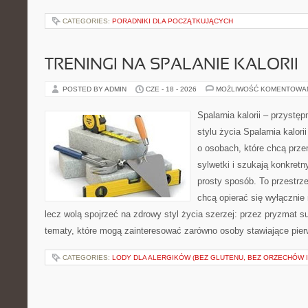
CATEGORIES:
PORADNIKI DLA POCZĄTKUJĄCYCH
TRENINGI NA SPALANIE KALORII
POSTED BY ADMIN
CZE - 18 - 2026
MOŻLIWOŚĆ KOMENTOWA
Spalarnia kalorii – przyst
stylu życia Spalarnia kalori
o osobach, które chcą prz
sylwetki i szukają konkret
prosty sposób. To przestrze
chcą opierać się wyłącznie
lecz wolą spojrzeć na zdrowy styl życia szerzej: przez pryzmat s
tematy, które mogą zainteresować zarówno osoby stawiające pierws
CATEGORIES:
LODY DLA ALERGIKÓW (BEZ GLUTENU, BEZ ORZECHÓW I