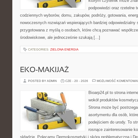
którym czytelnik może znal
podpowiedzi oraz rzetelne 
codziennych wyborów, domu, zakupów, podróży, gotowania, energii
nowoczesnych rozwiązań wspierających bardziej odpowiedzialny st
przygotowana z myślą o osobach, które chcą poznawać współcz
środowiskowe, ale jednocześnie szukają […]
CATEGORIES:
ZIELONA ENERGIA
EKO-MAKIJAŻ
POSTED BY ADMIN
CZE - 20 - 2026
MOŻLIWOŚĆ KOMENTOWA
Bioarp24.pl to strona intern
wokół produktów kosmetycz
Strona może być postrzegan
asortymentu dla osób, które
podejściem do urody. To str
rosnące zainteresowanie k
składzie. Polecamy Dermokosmetyki i skóra problematyczna i De