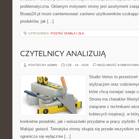
problematyczna. Głównym motywem strony jest asortyment związa
Bioarp24.pl może zainteresować zarówno użytkowników szukają
produktów, jak […]
CATEGORIES:
POSTAĆ DIABŁA I ZŁA
CZYTELNICY ANALIZUJĄ
POSTED BY ADMIN
CZE - 19 - 2026
MOŻLIWOŚĆ KOMENTOWA
Studio Veriss to przestrzeń
stylizacjom oraz codzienny
które chcą rozwijać swoje 
Strona ma charakter lifesty
związane z technikami wiza
kobiecych inspiracji, w kt
konkretne poradniki, jak i wskazówki przydatne w pracy stylistki.
Makijaż gwiazd. Tematyka strony skupia się przede wszystkim na 
ogranicza się wyłącznie […]