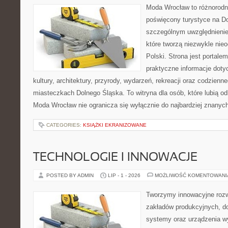
Moda Wrocław to różnorodn
poświęcony turystyce na D
szczególnym uwzględnienie
które tworzą niezwykle nie
Polski. Strona jest portal
praktyczne informacje dotyc
kultury, architektury, przyrody, wydarzeń, rekreacji oraz codzienn
miasteczkach Dolnego Śląska. To witryna dla osób, które lubią odk
Moda Wrocław nie ogranicza się wyłącznie do najbardziej znanych 
CATEGORIES:
KSIĄŻKI EKRANIZOWANE
TECHNOLOGIE I INNOWACJE
POSTED BY ADMIN
LIP - 1 - 2026
MOŻLIWOŚĆ KOMENTOWAN
Tworzymy innowacyjne rozw
zakładów produkcyjnych, do
systemy oraz urządzenia w