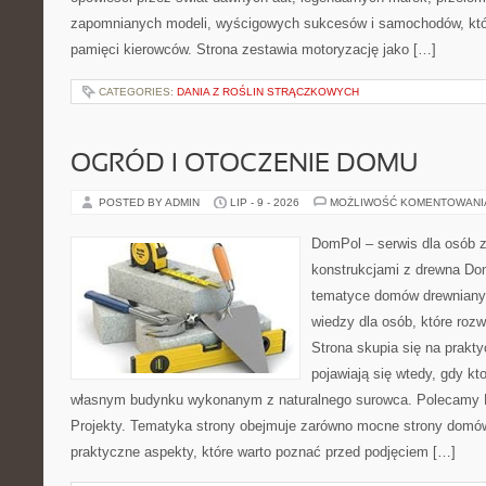
zapomnianych modeli, wyścigowych sukcesów i samochodów, które
pamięci kierowców. Strona zestawia motoryzację jako […]
CATEGORIES:
DANIA Z ROŚLIN STRĄCZKOWYCH
OGRÓD I OTOCZENIE DOMU
POSTED BY ADMIN
LIP - 9 - 2026
MOŻLIWOŚĆ KOMENTOWAN
DomPol – serwis dla osób 
konstrukcjami z drewna Do
tematyce domów drewnianyc
wiedzy dla osób, które roz
Strona skupia się na prakt
pojawiają się wtedy, gdy k
własnym budynku wykonanym z naturalnego surowca. Polecamy Do
Projekty. Tematyka strony obejmuje zarówno mocne strony domów
praktyczne aspekty, które warto poznać przed podjęciem […]