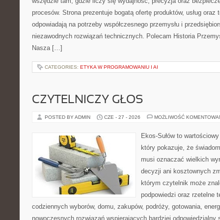
wszędzie tam, gdzie liczy się wydajność, precyzja oraz bezpie
procesów. Strona prezentuje bogatą ofertę produktów, usług oraz t
odpowiadają na potrzeby współczesnego przemysłu i przedsiębio
niezawodnych rozwiązań technicznych. Polecam Historia Przemys
Nasza […]
CATEGORIES:
ETYKA W PROGRAMOWANIU I AI
CZYTELNICZY GŁOS
POSTED BY ADMIN
CZE - 27 - 2026
MOŻLIWOŚĆ KOMENTOWA
Ekos-Sułów to wartościowy 
który pokazuje, że świadom
musi oznaczać wielkich wy
decyzji ani kosztownych zm
którym czytelnik może znal
podpowiedzi oraz rzetelne 
codziennych wyborów, domu, zakupów, podróży, gotowania, energii
nowoczesnych rozwiązań wspierających bardziej odpowiedzialny st