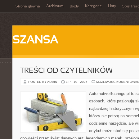
Archiwum
Kategorie
Listy
Strona główna
Błędy
Spis Treśc
SZANSA
TREŚCI OD CZYTELNIKÓW
POSTED BY ADMIN
LIP - 10 - 2026
MOŻLIWOŚĆ KOMENTOWAN
AutomotiveBearings.pl to s
osobach, które pasjonują si
najbardziej historycznym wy
którzy nie patrzą na samoc
codzienne narzędzie, ale w
artykuł może stać się pocz
opowieści przez świat dawnych aut, legendarnych marek, przełom