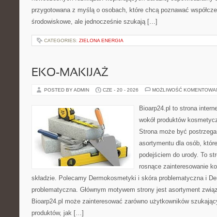
przygotowana z myślą o osobach, które chcą poznawać współcz
środowiskowe, ale jednocześnie szukają […]
CATEGORIES:
ZIELONA ENERGIA
EKO-MAKIJAŻ
POSTED BY ADMIN
CZE - 20 - 2026
MOŻLIWOŚĆ KOMENTOWA
Bioarp24.pl to strona intern
wokół produktów kosmetycz
Strona może być postrzegan
asortymentu dla osób, które
podejściem do urody. To str
rosnące zainteresowanie k
składzie. Polecamy Dermokosmetyki i skóra problematyczna i De
problematyczna. Głównym motywem strony jest asortyment związa
Bioarp24.pl może zainteresować zarówno użytkowników szukają
produktów, jak […]