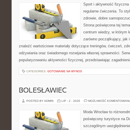
Sport i aktywność fizyczna 
regularne ćwiczenia. To sty
zdrowie, dobre samopoczuci
Strona poświęcona tej tem
centrum wiedzy, w którym k
zarówno początkujący, jak
znaleźć wartościowe materiały dotyczące treningów, ćwiczeń, zdr
odżywiania oraz świadomego rozwijania własnej sprawności. Serwi
popularyzowaniu aktywności fizycznej, przedstawiając zagadnien
CATEGORIES:
GOTOWANIE NA WYNOS
BOLESŁAWIEC
POSTED BY ADMIN
LIP - 2 - 2026
MOŻLIWOŚĆ KOMENTOWAN
Moda Wrocław to różnorodn
poświęcony turystyce na D
szczególnym uwzględnienie