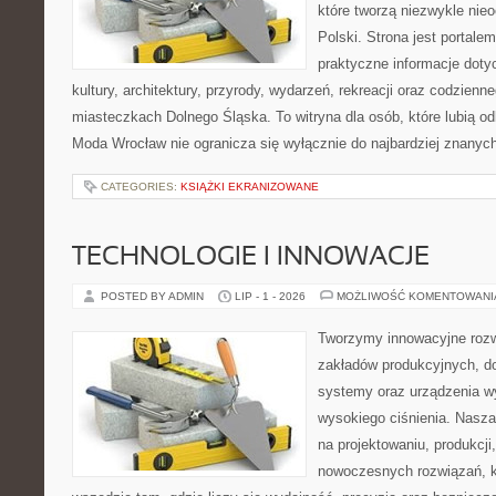
które tworzą niezwykle nie
Polski. Strona jest portal
praktyczne informacje dotyc
kultury, architektury, przyrody, wydarzeń, rekreacji oraz codzienn
miasteczkach Dolnego Śląska. To witryna dla osób, które lubią odk
Moda Wrocław nie ogranicza się wyłącznie do najbardziej znanych 
CATEGORIES:
KSIĄŻKI EKRANIZOWANE
TECHNOLOGIE I INNOWACJE
POSTED BY ADMIN
LIP - 1 - 2026
MOŻLIWOŚĆ KOMENTOWAN
Tworzymy innowacyjne rozw
zakładów produkcyjnych, do
systemy oraz urządzenia w
wysokiego ciśnienia. Nasza 
na projektowaniu, produkcji
nowoczesnych rozwiązań, k