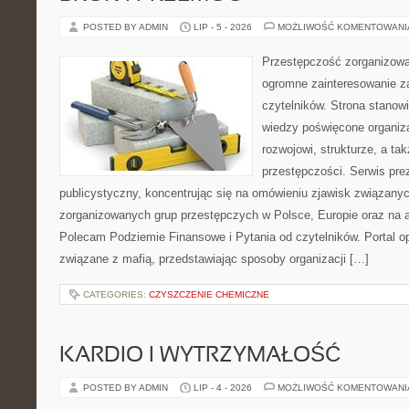
POSTED BY ADMIN
LIP - 5 - 2026
MOŻLIWOŚĆ KOMENTOWAN
Przestępczość zorganizowan
ogromne zainteresowanie za
czytelników. Strona stano
wiedzy poświęcone organiz
rozwojowi, strukturze, a t
przestępczości. Serwis pre
publicystyczny, koncentrując się na omówieniu zjawisk związanyc
zorganizowanych grup przestępczych w Polsce, Europie oraz na 
Polecam Podziemie Finansowe i Pytania od czytelników. Portal op
związane z mafią, przedstawiając sposoby organizacji […]
CATEGORIES:
CZYSZCZENIE CHEMICZNE
KARDIO I WYTRZYMAŁOŚĆ
POSTED BY ADMIN
LIP - 4 - 2026
MOŻLIWOŚĆ KOMENTOWAN