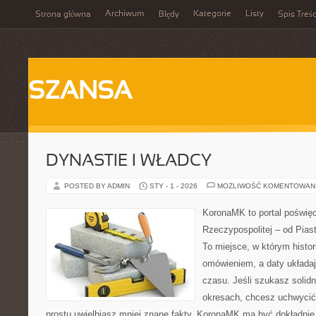
Archiwum
Kategorie
Listy
Strona główna
Błędy
Spis Treśc
SZANSA
DYNASTIE I WŁADCY
POSTED BY ADMIN
STY - 1 - 2026
MOŻLIWOŚĆ KOMENTOWAN
KoronaMK to portal poświę
Rzeczypospolitej – od Pia
To miejsce, w którym histor
omówieniem, a daty układaj
czasu. Jeśli szukasz solid
okresach, chcesz uchwycić
prostu uwielbiasz mniej znane fakty, KoronaMK ma być dokładnie