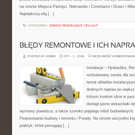
na stronie Miejsca Pamięci, Nekropolie i Cmentarze i Dzieci i Młod
Największą siłą […]
CATEGORIES:
ZABIEGI REDUKUJĄCE CELLULIT
BŁĘDY REMONTOWE I ICH NAPR
POSTED BY ADMIN
STY - 1 - 2026
MOŻLIWOŚĆ KOMENTOWAN
Instalacje – Hydraulika, R
rozbudowany serwis dla os
temat układów instalacyjny
drobnych napraw po większ
którym konkret idzie w parz
dostaje jasne wskazówki do
wymiany powietrza, a także szeroko pojętego robót budowlanych.
Finansowanie budowy i remontu i Porady. Na stronie wszystko kr
praktyk, które pomagają […]