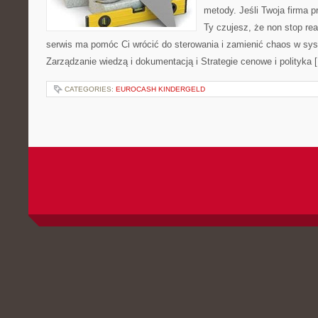
metody. Jeśli Twoja firma p
Ty czujesz, że non stop rea
serwis ma pomóc Ci wrócić do sterowania i zamienić chaos w sy
Zarządzanie wiedzą i dokumentacją i Strategie cenowe i polityka 
CATEGORIES:
EUROCASH KINDERGELD