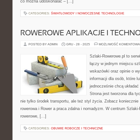
co można udoskonalać – […]
CATEGORIES:
ŚWIATŁOWODY I NOWOCZESNE TECHNOLOGIE
ROWEROWE APLIKACJE I TECHN
POSTED BY ADMIN
GRU - 28 - 2025
MOŻLIWOŚĆ KOMENTOWA
Szlaki-Rowerowe.pl to serwi
łączy w jednym miejscu szl
wskazówki oraz opinie o w
informacji dla osób, które lu
jednocześnie chcą układać
Strona jest tworzona dla ty
nie tylko środek transportu, ale też styl życia. Zobacz koniecznie
rowerowa i Rower a praca zdalna i nomadyzm. W centrum Szlaki-
rowerowe, […]
CATEGORIES:
OBUWIE ROBOCZE I TECHNICZNE