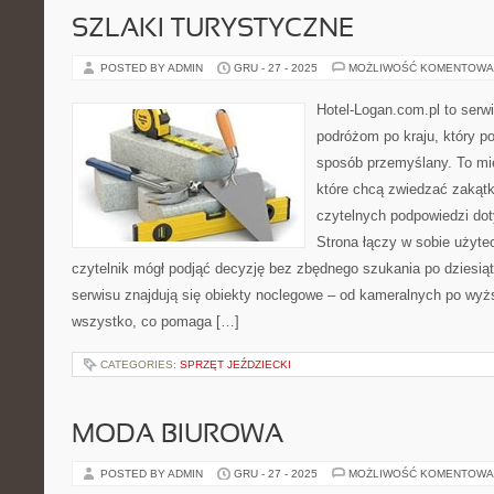
SZLAKI TURYSTYCZNE
POSTED BY ADMIN
GRU - 27 - 2025
MOŻLIWOŚĆ KOMENTOWA
Hotel-Logan.com.pl to serw
podróżom po kraju, który p
sposób przemyślany. To miej
które chcą zwiedzać zakątk
czytelnych podpowiedzi do
Strona łączy w sobie użyte
czytelnik mógł podjąć decyzję bez zbędnego szukania po dziesią
serwisu znajdują się obiekty noclegowe – od kameralnych po wyżs
wszystko, co pomaga […]
CATEGORIES:
SPRZĘT JEŹDZIECKI
MODA BIUROWA
POSTED BY ADMIN
GRU - 27 - 2025
MOŻLIWOŚĆ KOMENTOWA