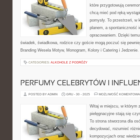
które przygotowują ceremon
chcą mieć pod ręką wystąpie
pomysły. To przestrzeń, w k
planem, a spontaniczność i
opracowaniem. Dzięki temu
świadek, świadkowa, rodzice czy goście mogą poczuć się pewniej.
Branding Wesela Motyw, Monogram, Kolory i Catering i Jedzenie.
CATEGORIES:
ALKOHOLE Z PODRÓŻY
PERFUMY CELEBRYTÓW I INFLU
POSTED BY ADMIN
GRU - 30 - 2025
MOŻLIWOŚĆ KOMENTOWA
Witaj w miejscu, w którym 
pielęgnacyjne stają się czy
To strona stworzona dla os
decydować, rozumieć różni
kompozycjach oraz wiedzieć