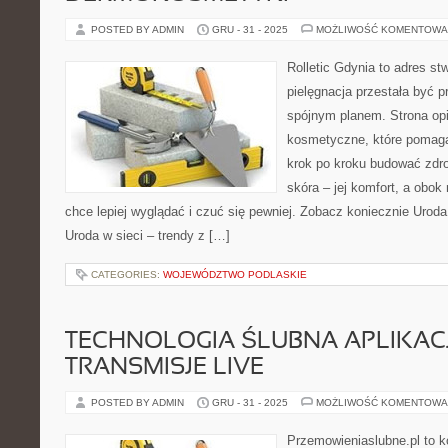
POSTED BY ADMIN
GRU - 31 - 2025
MOŻLIWOŚĆ KOMENTOWA
Rolletic Gdynia to adres s
pielęgnacja przestała być p
spójnym planem. Strona opi
kosmetyczne, które pomaga
krok po kroku budować zdr
skóra – jej komfort, a obok 
chce lepiej wyglądać i czuć się pewniej. Zobacz koniecznie Uroda
Uroda w sieci – trendy z […]
CATEGORIES:
WOJEWÓDZTWO PODLASKIE
TECHNOLOGIA ŚLUBNA APLIKACJ
TRANSMISJE LIVE
POSTED BY ADMIN
GRU - 31 - 2025
MOŻLIWOŚĆ KOMENTOWA
Przemowieniaslubne.pl to k