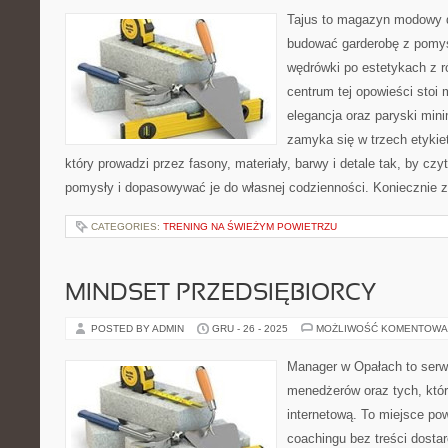
Tajus to magazyn modowy d
budować garderobę z pomys
wędrówki po estetykach z r
centrum tej opowieści stoi
elegancja oraz paryski mini
zamyka się w trzech etykiet
który prowadzi przez fasony, materiały, barwy i detale tak, by cz
pomysły i dopasowywać je do własnej codzienności. Koniecznie 
CATEGORIES:
TRENING NA ŚWIEŻYM POWIETRZU
MINDSET PRZEDSIĘBIORCY
POSTED BY ADMIN
GRU - 26 - 2025
MOŻLIWOŚĆ KOMENTOWA
Manager w Opałach to serwis
menedżerów oraz tych, któr
internetową. To miejsce pow
coachingu bez treści dosta