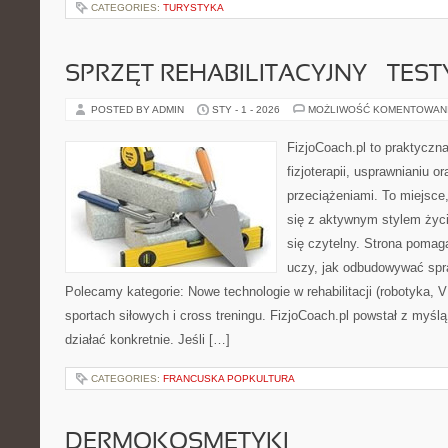
CATEGORIES:
TURYSTYKA
SPRZĘT REHABILITACYJNY – TEST
POSTED BY ADMIN
STY - 1 - 2026
MOŻLIWOŚĆ KOMENTOWAN
FizjoCoach.pl to praktyczn
fizjoterapii, usprawnianiu 
przeciążeniami. To miejsce
się z aktywnym stylem życi
się czytelny. Strona poma
uczy, jak odbudowywać sp
Polecamy kategorie: Nowe technologie w rehabilitacji (robotyka, VR
sportach siłowych i cross treningu. FizjoCoach.pl powstał z myśl
działać konkretnie. Jeśli […]
CATEGORIES:
FRANCUSKA POPKULTURA
DERMOKOSMETYKI