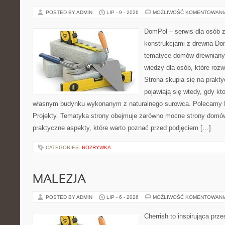
POSTED BY ADMIN
LIP - 9 - 2026
MOŻLIWOŚĆ KOMENTOWAN
DomPol – serwis dla osób 
konstrukcjami z drewna Do
tematyce domów drewnianyc
wiedzy dla osób, które roz
Strona skupia się na prakt
pojawiają się wtedy, gdy k
własnym budynku wykonanym z naturalnego surowca. Polecamy Do
Projekty. Tematyka strony obejmuje zarówno mocne strony domów
praktyczne aspekty, które warto poznać przed podjęciem […]
CATEGORIES:
ROZRYWKA
MALEZJA
POSTED BY ADMIN
LIP - 6 - 2026
MOŻLIWOŚĆ KOMENTOWAN
Cherrish to inspirująca prze