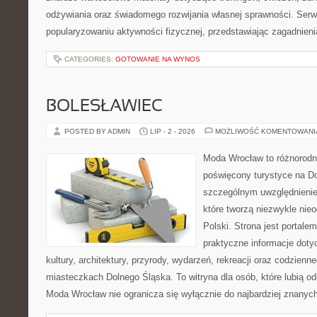
odżywiania oraz świadomego rozwijania własnej sprawności. Serwi
popularyzowaniu aktywności fizycznej, przedstawiając zagadnien
CATEGORIES:
GOTOWANIE NA WYNOS
BOLESŁAWIEC
POSTED BY ADMIN
LIP - 2 - 2026
MOŻLIWOŚĆ KOMENTOWAN
Moda Wrocław to różnorodn
poświęcony turystyce na D
szczególnym uwzględnienie
które tworzą niezwykle nie
Polski. Strona jest portal
praktyczne informacje dotyc
kultury, architektury, przyrody, wydarzeń, rekreacji oraz codzienn
miasteczkach Dolnego Śląska. To witryna dla osób, które lubią odk
Moda Wrocław nie ogranicza się wyłącznie do najbardziej znanych 