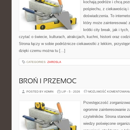
kochają podróże i chcą poz
pośpiechu, z ciekawością i
doświadczenia. To internet
który może zainteresować 
krótki city break, jak i tych
czytać o świecie, kulturach, atrakcjach, kuchni, historii oraz cod
Strona łączy w sobie podróżnicze ciekawostki z lekkim, przyst
dzięki czemu można tu […]
CATEGORIES:
ZAROSLA
BROŃ I PRZEMOC
POSTED BY ADMIN
LIP - 5 - 2026
MOŻLIWOŚĆ KOMENTOWAN
Przestępczość zorganizowan
ogromne zainteresowanie za
czytelników. Strona stano
wiedzy poświęcone organiz