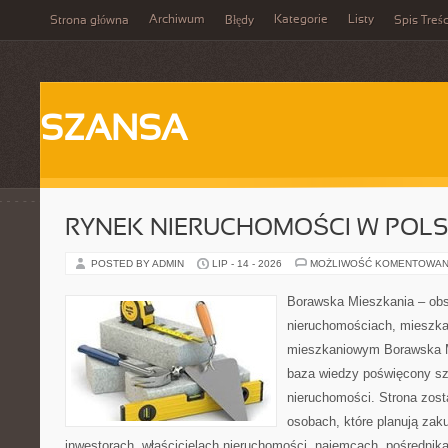
Archiwum
Kategorie
Listy
Strona główna
Błędy
Spis Treśc
SZANSA
RYNEK NIERUCHOMOŚCI W POL
POSTED BY ADMIN
LIP - 14 - 2026
MOŻLIWOŚĆ KOMENTOWAN
Borawska Mieszkania – ob
nieruchomościach, mieszka
mieszkaniowym Borawska M
baza wiedzy poświęcony sz
nieruchomości. Strona zost
osobach, które planują zak
inwestorach, właścicielach nieruchomości, najemcach, pośrednik