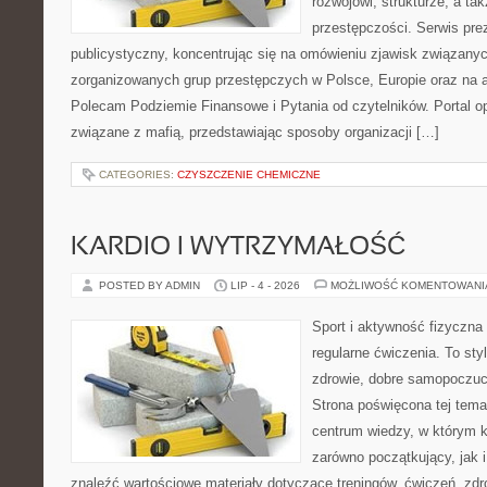
rozwojowi, strukturze, a t
przestępczości. Serwis pre
publicystyczny, koncentrując się na omówieniu zjawisk związanyc
zorganizowanych grup przestępczych w Polsce, Europie oraz na 
Polecam Podziemie Finansowe i Pytania od czytelników. Portal op
związane z mafią, przedstawiając sposoby organizacji […]
CATEGORIES:
CZYSZCZENIE CHEMICZNE
KARDIO I WYTRZYMAŁOŚĆ
POSTED BY ADMIN
LIP - 4 - 2026
MOŻLIWOŚĆ KOMENTOWAN
Sport i aktywność fizyczna 
regularne ćwiczenia. To sty
zdrowie, dobre samopoczuci
Strona poświęcona tej tem
centrum wiedzy, w którym k
zarówno początkujący, jak
znaleźć wartościowe materiały dotyczące treningów, ćwiczeń, zdr