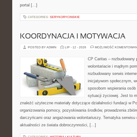
portal […]
CATEGORIES:
SERYKORYCINSKIE
KOORDYNACJA I MOTYWACJA
POSTED BY ADMIN
LIP - 12 - 2026
MOŻLIWOŚĆ KOMENTOWAN
CP Caritas – rozbudowany p
wolontariacie i mądrym pom
rozbudowany serwis intern
inicjatywom społecznym, wo
sposobom wspierania osób z
sytuacji życiowej. Jest to
znaleźć użyteczne materiały dotyczące działalności fundacji w Po
organizowania pomocy, pozyskiwania środków, prowadzenia zbiór
darczyńcami oraz angażowania wolontariuszy. Tematyka serwisu 
aktualności ze świata dobroczynności, […]
CATEGORIES:
HISTORIA I KULTURA