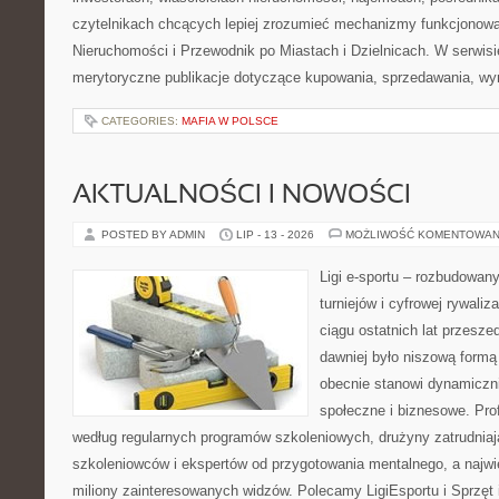
czytelnikach chcących lepiej zrozumieć mechanizmy funkcjonowa
Nieruchomości i Przewodnik po Miastach i Dzielnicach. W serwis
merytoryczne publikacje dotyczące kupowania, sprzedawania, wy
CATEGORIES:
MAFIA W POLSCE
AKTUALNOŚCI I NOWOŚCI
POSTED BY ADMIN
LIP - 13 - 2026
MOŻLIWOŚĆ KOMENTOWAN
Ligi e-sportu – rozbudowany
turniejów i cyfrowej rywaliz
ciągu ostatnich lat przesz
dawniej było niszową formą
obecnie stanowi dynamiczni
społeczne i biznesowe. Prof
według regularnych programów szkoleniowych, drużyny zatrudnia
szkoleniowców i ekspertów od przygotowania mentalnego, a najwię
miliony zainteresowanych widzów. Polecamy LigiEsportu i Sprzęt i