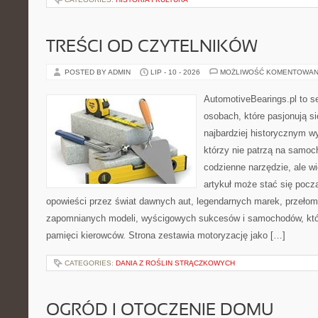
TREŚCI OD CZYTELNIKÓW
POSTED BY ADMIN
LIP - 10 - 2026
MOŻLIWOŚĆ KOMENTOWAN
AutomotiveBearings.pl to s
osobach, które pasjonują si
najbardziej historycznym wy
którzy nie patrzą na samoc
codzienne narzędzie, ale w
artykuł może stać się pocz
opowieści przez świat dawnych aut, legendarnych marek, przełom
zapomnianych modeli, wyścigowych sukcesów i samochodów, które
pamięci kierowców. Strona zestawia motoryzację jako […]
CATEGORIES:
DANIA Z ROŚLIN STRĄCZKOWYCH
OGRÓD I OTOCZENIE DOMU