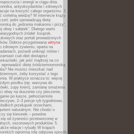
opoczucia i energii w ciągu dnia.
łonnika, antyoksydantów i zdrowych
acuje na korzyść całego organizmu. 3.
 rzetelną wiedzę? W internecie krąży
czeń: jedni sprowadzają dietę
rską do „jedzenia makaronu i pizzy”,
j oliwy i sałatek”. Dlatego warto
wiarygodnych źródeł: książek,
aukowych oraz portali prowadzonych
tyków. Dobrze przygotowana
witryna
o zdrowym żywieniu, oparta na
adaniach, pozwoli uniknąć mitów i
 zamiast cud–diet dostajesz
skazówki, jak jeść mądrzej na co
ak wprowadzić dietę śródziemnomorską
alia? Nie musisz mieszkać nad
ziemnym, żeby korzystać z tego
nia. W praktyce oznacza to: więcej
żdym posiłku (np. warzywa do
rówki, zupy krem), zamianę smażenia
ści oliwy na duszenie czy pieczenie,
ganie po kasze, pełnoziarniste
ieczywo, 2–3 porcje ryb tygodniowo,
słodkich przekąsek orzechami,
urtem naturalnym. Nie chodzi o
iczy się kierunek – powolne
 się od żywności przetworzonej w
alnych, sezonowych produktów. 5.
także relacje i rytuały W krajach
orskich ogromną rolę odgrywa sposób