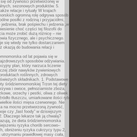
 się od żywności przetworzonej w
alnych, sezonowych produktów. 5.
także relacje i rytuały W krajach
orskich ogromną rolę odgrywa sposób
ólne posiłki z rodziną i przyjaciółmi,
 jedzenia, brak pośpiechu i jedzenia „w
iesienie choć części tej filozofii do
ia może zrobić dużą różnicę – nie
rowia fizycznego, ale i psychicznego.
je się wtedy nie tylko dostarczaniem
też okazją do budowania relacji i
emnomorska od lat pojawia się w
najzdrowszych sposobów odżywiania.
kcyjny plan, który narzuca liczenie
 raczej zbiór nawyków żywieniowych
produktach roślinnych, zdrowych
i świeżych składnikach. 1. Podstawowe
ety śródziemnomorskiej Trzon tej diety
rzywa i owoce, pełnoziarniste zboża,
zkowe, orzechy i pestki, oliwa z oliwek
źródło tłuszczu, umiarkowane ilości ryb
iewielkie ilości mięsa czerwonego. Nie
ca na mocno przetworzoną żywność,
oje czy „fast foody” w dzisiejszym
2. Dlaczego lekarze tak ją chwalą?
azują, że dieta śródziemnomorska
iejszeniu ryzyka chorób sercowo–
, obniżeniu ryzyka cukrzycy typu 2,
 utrzymaniu prawidłowej masy ciała,