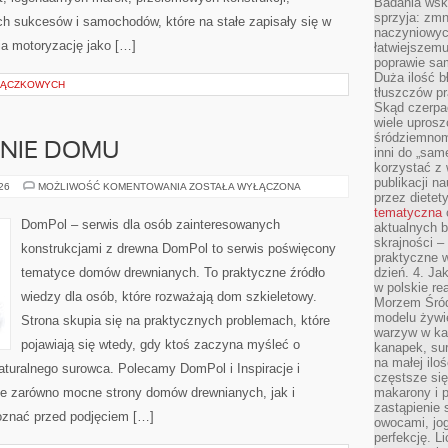
Badania wsk
sprzyja: zmn
 sukcesów i samochodów, które na stałe zapisały się w
naczyniowych
ia motoryzację jako […]
łatwiejszemu
poprawie sam
Duża ilość b
TRĄCZKOWYCH
tłuszczów pr
Skąd czerpać
wiele uprosz
śródziemnomo
ENIE DOMU
inni do „same
korzystać z 
publikacji n
OGRÓD
026
MOŻLIWOŚĆ KOMENTOWANIA
ZOSTAŁA WYŁĄCZONA
przez diete
I
OTOCZENIE
tematyczna
DOMU
DomPol – serwis dla osób zainteresowanych
aktualnych b
skrajności –
konstrukcjami z drewna DomPol to serwis poświęcony
praktyczne w
tematyce domów drewnianych. To praktyczne źródło
dzień. 4. J
w polskie re
wiedzy dla osób, które rozważają dom szkieletowy.
Morzem Śród
modelu żywie
Strona skupia się na praktycznych problemach, które
warzyw w ka
pojawiają się wtedy, gdy ktoś zaczyna myśleć o
kanapek, su
na małej ilo
uralnego surowca. Polecamy DomPol i Inspiracje i
częstsze się
je zarówno mocne strony domów drewnianych, jak i
makarony i p
zastąpienie 
poznać przed podjęciem […]
owocami, jog
perfekcję. L