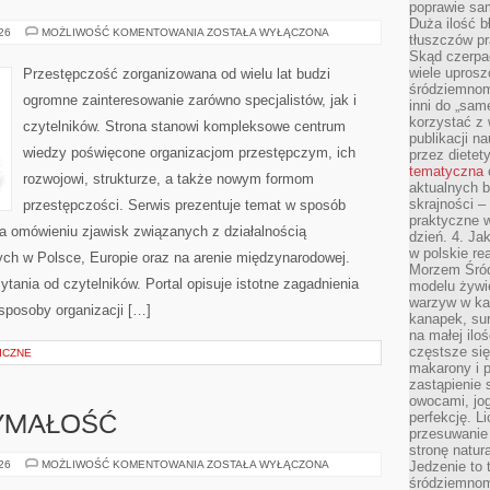
poprawie sam
Duża ilość b
BROŃ
026
MOŻLIWOŚĆ KOMENTOWANIA
ZOSTAŁA WYŁĄCZONA
tłuszczów pr
I
Skąd czerpać
PRZEMOC
wiele uprosz
Przestępczość zorganizowana od wielu lat budzi
śródziemnomo
ogromne zainteresowanie zarówno specjalistów, jak i
inni do „same
korzystać z 
czytelników. Strona stanowi kompleksowe centrum
publikacji n
wiedzy poświęcone organizacjom przestępczym, ich
przez diete
tematyczna
rozwojowi, strukturze, a także nowym formom
aktualnych b
skrajności –
przestępczości. Serwis prezentuje temat w sposób
praktyczne w
na omówieniu zjawisk związanych z działalnością
dzień. 4. J
w polskie re
ch w Polsce, Europie oraz na arenie międzynarodowej.
Morzem Śród
ania od czytelników. Portal opisuje istotne zagadnienia
modelu żywie
warzyw w ka
sposoby organizacji […]
kanapek, su
na małej ilo
częstsze się
ICZNE
makarony i p
zastąpienie 
owocami, jog
perfekcję. L
ZYMAŁOŚĆ
przesuwanie
stronę natur
KARDIO
026
MOŻLIWOŚĆ KOMENTOWANIA
ZOSTAŁA WYŁĄCZONA
Jedzenie to 
I
śródziemnom
WYTRZYMAŁOŚĆ