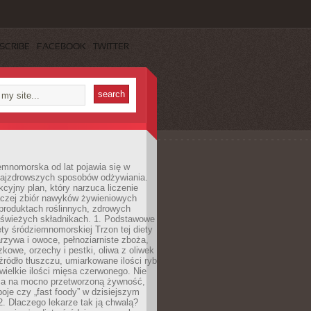
SCRIBE
FACEBOOK
TWITTER
emnomorska od lat pojawia się w
najzdrowszych sposobów odżywiania.
kcyjny plan, który narzuca liczenie
 raczej zbiór nawyków żywieniowych
produktach roślinnych, zdrowych
i świeżych składnikach. 1. Podstawowe
ety śródziemnomorskiej Trzon tej diety
rzywa i owoce, pełnoziarniste zboża,
zkowe, orzechy i pestki, oliwa z oliwek
źródło tłuszczu, umiarkowane ilości ryb
iewielkie ilości mięsa czerwonego. Nie
ca na mocno przetworzoną żywność,
oje czy „fast foody” w dzisiejszym
2. Dlaczego lekarze tak ją chwalą?