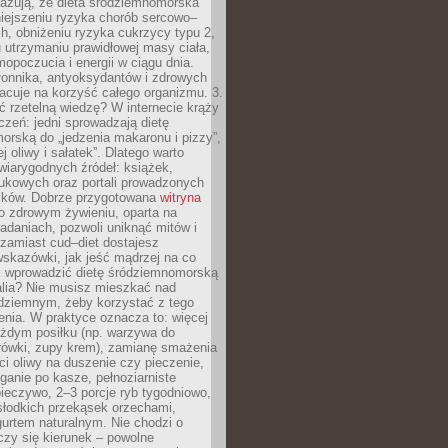
azują, że dieta śródziemnomorska
iejszeniu ryzyka chorób sercowo–
, obniżeniu ryzyka cukrzycy typu 2,
 utrzymaniu prawidłowej masy ciała,
opoczucia i energii w ciągu dnia.
łonnika, antyoksydantów i zdrowych
acuje na korzyść całego organizmu. 3.
 rzetelną wiedzę? W internecie krąży
czeń: jedni sprowadzają dietę
rską do „jedzenia makaronu i pizzy”,
j oliwy i sałatek”. Dlatego warto
wiarygodnych źródeł: książek,
aukowych oraz portali prowadzonych
tyków. Dobrze przygotowana
witryna
o zdrowym żywieniu, oparta na
adaniach, pozwoli uniknąć mitów i
 zamiast cud–diet dostajesz
skazówki, jak jeść mądrzej na co
ak wprowadzić dietę śródziemnomorską
alia? Nie musisz mieszkać nad
ziemnym, żeby korzystać z tego
nia. W praktyce oznacza to: więcej
żdym posiłku (np. warzywa do
rówki, zupy krem), zamianę smażenia
ści oliwy na duszenie czy pieczenie,
ganie po kasze, pełnoziarniste
ieczywo, 2–3 porcje ryb tygodniowo,
słodkich przekąsek orzechami,
urtem naturalnym. Nie chodzi o
iczy się kierunek – powolne