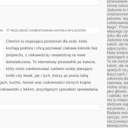
przesuwanie
stronę natur
Jedzenie to 
śródziemnom
jedzenia: wsp
celebrowanie
biegu”. Przen
MALEZJA
026
MOŻLIWOŚĆ KOMENTOWANIA
ZOSTAŁA WYŁĄCZONA
własnego życ
tylko dla zd
Jedzenie sta
Cherrish to inspirująca przestrzeń dla osób, które
kalorii, ale 
kochają podróże i chcą poznawać ciekawe kierunki bez
odpoczynku.
Dieta śródzi
pośpiechu, z ciekawością i otwartością na nowe
rankingach 
To nie restry
doświadczenia. To internetowy przewodnik po świecie,
kalorii, ale
który może zainteresować zarówno osoby planujące
opartych na 
tłuszczach 
krótki city break, jak i tych, którzy po prostu lubią
założenia di
jach, kuchni, historii oraz codzienności różnych krajów.
stanowią: wa
rośliny strąc
 ciekawostki z lekkim, przystępnym sposobem opowiadania,
jako główne 
i nabiału, n
ma tu miejs
słodzone nap
rozumieniu. 
Badania wsk
sprzyja: zmn
naczyniowych
łatwiejszemu