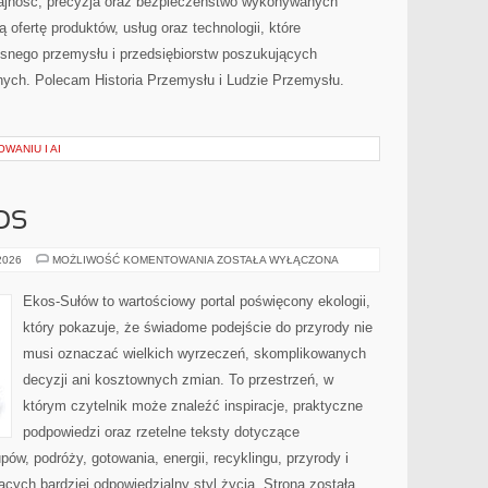
dajność, precyzja oraz bezpieczeństwo wykonywanych
 ofertę produktów, usług oraz technologii, które
snego przemysłu i przedsiębiorstw poszukujących
ych. Polecam Historia Przemysłu i Ludzie Przemysłu.
WANIU I AI
OS
CZYTELNICZY
 2026
MOŻLIWOŚĆ KOMENTOWANIA
ZOSTAŁA WYŁĄCZONA
GŁOS
Ekos-Sułów to wartościowy portal poświęcony ekologii,
który pokazuje, że świadome podejście do przyrody nie
musi oznaczać wielkich wyrzeczeń, skomplikowanych
decyzji ani kosztownych zmian. To przestrzeń, w
którym czytelnik może znaleźć inspiracje, praktyczne
podpowiedzi oraz rzetelne teksty dotyczące
w, podróży, gotowania, energii, recyklingu, przyrody i
ych bardziej odpowiedzialny styl życia. Strona została