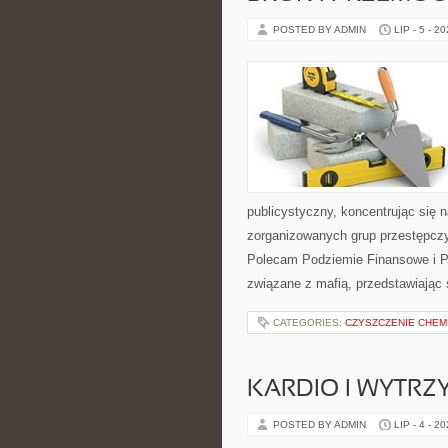
POSTED BY ADMIN
LIP - 5 - 2
publicystyczny, koncentrując się 
zorganizowanych grup przestępczy
Polecam Podziemie Finansowe i Pyt
związane z mafią, przedstawiając 
CATEGORIES:
CZYSZCZENIE CHEM
KARDIO I WYTR
POSTED BY ADMIN
LIP - 4 - 2