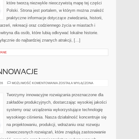
które tworzą niezwykle nieoczywistą mapę tej części
Polski. Strona jest portalem, w którym można znaleźć
praktyczne informacje dotyczące zwiedzania, historii,
ydarzeń, rekreacji oraz codziennego życia w miastach i
tryna dla osób, które lubią odkrywać lokalne historie.
łącznie do najbardziej znanych atrakcji, […]
WANE
INNOWACJE
TECHNOLOGIE
026
MOŻLIWOŚĆ KOMENTOWANIA
ZOSTAŁA WYŁĄCZONA
I
INNOWACJE
Tworzymy innowacyjne rozwiązania przeznaczone dla
zakładów produkcyjnych, dostarczając wysokiej jakości
systemy oraz urządzenia wykorzystujące technologię
wysokiego ciśnienia. Nasza działalność koncentruje się
na projektowaniu, produkcji, wdrażaniu oraz rozwoju
nowoczesnych rozwiązań, które znajdują zastosowanie