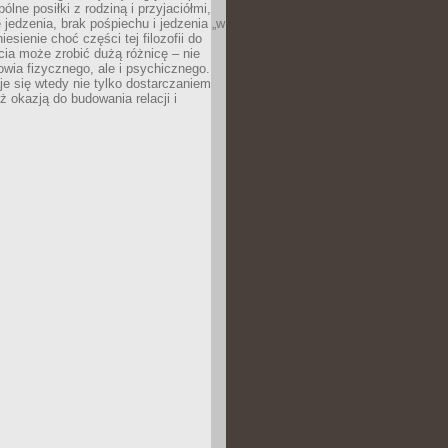
ólne posiłki z rodziną i przyjaciółmi,
 jedzenia, brak pośpiechu i jedzenia „w
iesienie choć części tej filozofii do
ia może zrobić dużą różnicę – nie
rowia fizycznego, ale i psychicznego.
je się wtedy nie tylko dostarczaniem
też okazją do budowania relacji i