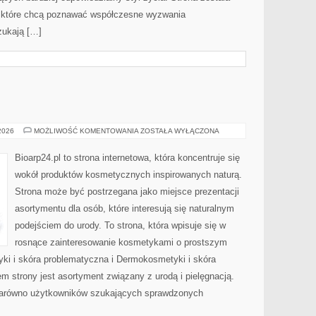
 które chcą poznawać współczesne wyzwania
zukają […]
EKO-
 2026
MOŻLIWOŚĆ KOMENTOWANIA
ZOSTAŁA WYŁĄCZONA
MAKIJAŻ
Bioarp24.pl to strona internetowa, która koncentruje się
wokół produktów kosmetycznych inspirowanych naturą.
Strona może być postrzegana jako miejsce prezentacji
asortymentu dla osób, które interesują się naturalnym
podejściem do urody. To strona, która wpisuje się w
rosnące zainteresowanie kosmetykami o prostszym
i i skóra problematyczna i Dermokosmetyki i skóra
strony jest asortyment związany z urodą i pielęgnacją.
zarówno użytkowników szukających sprawdzonych