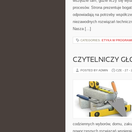
wszędzie tam, gdzie liczy się wy
procesów. Strona prezentuje bogatą
odpowiadają na potrzeby współcze
niezawodnych rozwiązań techniczn
Nasza […]
CATEGORIES:
ETYKA W PROGRAMO
CZYTELNICZY GŁ
POSTED BY ADMIN
CZE - 27 -
codziennych wyborów, domu, zakupó
nowoczesnych rozwiązań wspierając