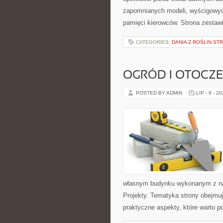
zapomnianych modeli, wyścigowych
pamięci kierowców. Strona zestaw
CATEGORIES:
DANIA Z ROŚLIN S
OGRÓD I OTOCZ
POSTED BY ADMIN
LIP - 9 - 2
własnym budynku wykonanym z nat
Projekty. Tematyka strony obejmu
praktyczne aspekty, które warto 