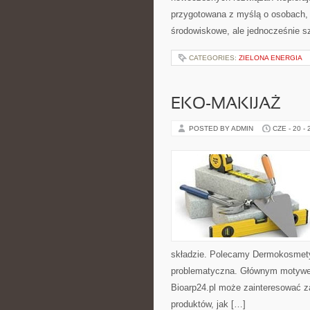
przygotowana z myślą o osobach,
środowiskowe, ale jednocześnie s
CATEGORIES:
ZIELONA ENERGIA
EKO-MAKIJAŻ
POSTED BY ADMIN
CZE - 20 -
składzie. Polecamy Dermokosmetyk
problematyczna. Głównym motywem 
Bioarp24.pl może zainteresować 
produktów, jak […]