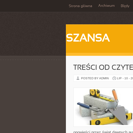
Archiwum
Strona główna
Błędy
SZANSA
TREŚCI OD CZYT
POSTED BY ADMIN
LIP - 10 - 
opowieści przez świat dawnych au