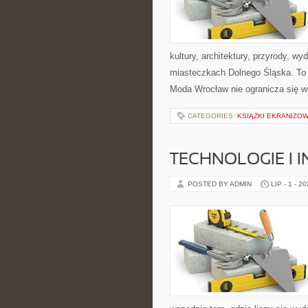
kultury, architektury, przyrody, w
miasteczkach Dolnego Śląska. To wi
Moda Wrocław nie ogranicza się wy
CATEGORIES:
KSIĄŻKI EKRANIZO
TECHNOLOGIE I 
POSTED BY ADMIN
LIP - 1 - 2