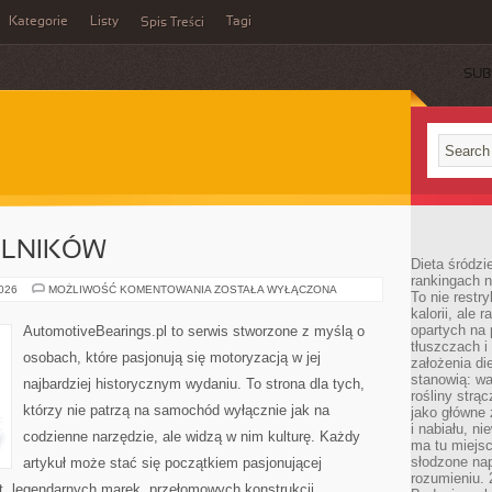
Kategorie
Listy
Tagi
Spis Treści
SUB
ELNIKÓW
Dieta śródzi
rankingach 
TREŚCI
2026
MOŻLIWOŚĆ KOMENTOWANIA
ZOSTAŁA WYŁĄCZONA
To nie restry
OD
kalorii, ale
CZYTELNIKÓW
opartych na 
AutomotiveBearings.pl to serwis stworzone z myślą o
tłuszczach 
osobach, które pasjonują się motoryzacją w jej
założenia di
stanowią: wa
najbardziej historycznym wydaniu. To strona dla tych,
rośliny strąc
którzy nie patrzą na samochód wyłącznie jak na
jako główne 
i nabiału, n
codzienne narzędzie, ale widzą w nim kulturę. Każdy
ma tu miejs
słodzone nap
artykuł może stać się początkiem pasjonującej
rozumieniu. 
t, legendarnych marek, przełomowych konstrukcji,