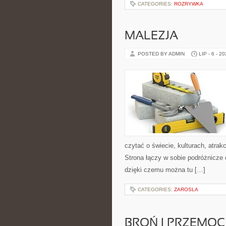
CATEGORIES:
ROZRYWKA
MALEZJA
POSTED BY ADMIN
LIP - 6 - 2
czytać o świecie, kulturach, atrakc
Strona łączy w sobie podróżnicze
dzięki czemu można tu […]
CATEGORIES:
ZAROSLA
BROŃ I PRZEMOC