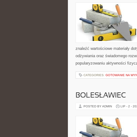
znaleźć wartościowe materiały dot
odżywiania oraz świadomego rozwij
popularyzowaniu aktywności fizyc
CATEGORIES:
GOTOWANIE NA WY
BOLESŁAWIEC
POSTED BY ADMIN
LIP - 2 - 2