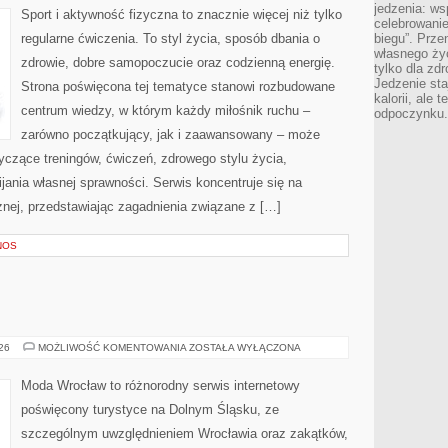
jedzenia: wsp
Sport i aktywność fizyczna to znacznie więcej niż tylko
celebrowanie
regularne ćwiczenia. To styl życia, sposób dbania o
biegu”. Przen
własnego życ
zdrowie, dobre samopoczucie oraz codzienną energię.
tylko dla zd
Jedzenie sta
Strona poświęcona tej tematyce stanowi rozbudowane
kalorii, ale 
centrum wiedzy, w którym każdy miłośnik ruchu –
odpoczynku.
zarówno początkujący, jak i zaawansowany – może
yczące treningów, ćwiczeń, zdrowego stylu życia,
ania własnej sprawności. Serwis koncentruje się na
znej, przedstawiając zagadnienia związane z […]
NOS
BOLESŁAWIEC
026
MOŻLIWOŚĆ KOMENTOWANIA
ZOSTAŁA WYŁĄCZONA
Moda Wrocław to różnorodny serwis internetowy
poświęcony turystyce na Dolnym Śląsku, ze
szczególnym uwzględnieniem Wrocławia oraz zakątków,