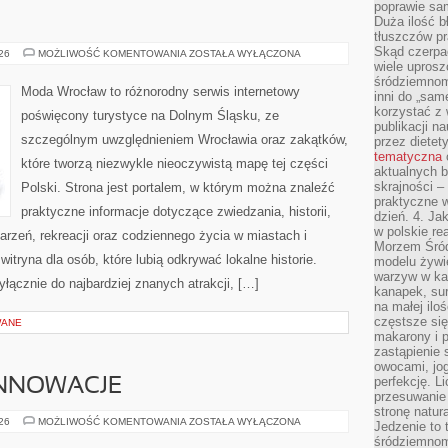
poprawie sam
Duża ilość b
tłuszczów pr
Skąd czerpać
BOLESŁAWIEC
026
MOŻLIWOŚĆ KOMENTOWANIA
ZOSTAŁA WYŁĄCZONA
wiele uprosz
śródziemnomo
Moda Wrocław to różnorodny serwis internetowy
inni do „same
korzystać z 
poświęcony turystyce na Dolnym Śląsku, ze
publikacji n
szczególnym uwzględnieniem Wrocławia oraz zakątków,
przez diete
tematyczna
które tworzą niezwykle nieoczywistą mapę tej części
aktualnych b
skrajności –
Polski. Strona jest portalem, w którym można znaleźć
praktyczne w
praktyczne informacje dotyczące zwiedzania, historii,
dzień. 4. J
w polskie re
ydarzeń, rekreacji oraz codziennego życia w miastach i
Morzem Śród
tryna dla osób, które lubią odkrywać lokalne historie.
modelu żywie
warzyw w ka
łącznie do najbardziej znanych atrakcji, […]
kanapek, su
na małej ilo
częstsze się
WANE
makarony i p
zastąpienie 
owocami, jog
perfekcję. L
INNOWACJE
przesuwanie
stronę natur
TECHNOLOGIE
026
MOŻLIWOŚĆ KOMENTOWANIA
ZOSTAŁA WYŁĄCZONA
Jedzenie to 
I
śródziemnom
INNOWACJE