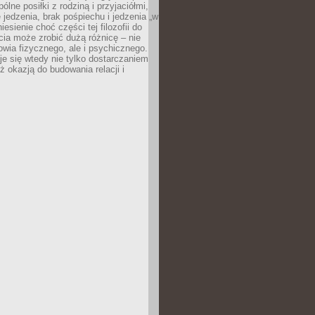
ólne posiłki z rodziną i przyjaciółmi,
 jedzenia, brak pośpiechu i jedzenia „w
iesienie choć części tej filozofii do
ia może zrobić dużą różnicę – nie
rowia fizycznego, ale i psychicznego.
je się wtedy nie tylko dostarczaniem
też okazją do budowania relacji i