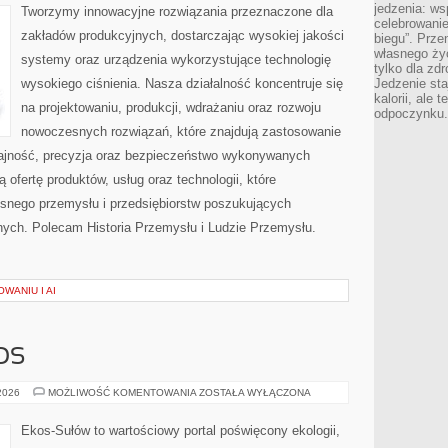
jedzenia: wsp
Tworzymy innowacyjne rozwiązania przeznaczone dla
celebrowanie
zakładów produkcyjnych, dostarczając wysokiej jakości
biegu”. Przen
własnego życ
systemy oraz urządzenia wykorzystujące technologię
tylko dla zd
wysokiego ciśnienia. Nasza działalność koncentruje się
Jedzenie sta
kalorii, ale 
na projektowaniu, produkcji, wdrażaniu oraz rozwoju
odpoczynku.
nowoczesnych rozwiązań, które znajdują zastosowanie
dajność, precyzja oraz bezpieczeństwo wykonywanych
 ofertę produktów, usług oraz technologii, które
snego przemysłu i przedsiębiorstw poszukujących
ych. Polecam Historia Przemysłu i Ludzie Przemysłu.
WANIU I AI
OS
CZYTELNICZY
 2026
MOŻLIWOŚĆ KOMENTOWANIA
ZOSTAŁA WYŁĄCZONA
GŁOS
Ekos-Sułów to wartościowy portal poświęcony ekologii,