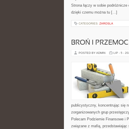
Strona łączy w sobie podróżnicze
dzięki czemu można tu […]
CATEGORIES:
ZAROSLA
BROŃ I PRZEMOC
POSTED BY ADMIN
LIP - 5 - 2
publicystyczny, koncentrując się 
zorganizowanych grup przestępczy
Polecam Podziemie Finansowe i Pyt
związane z mafią, przedstawiając 