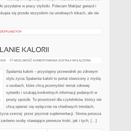
ki przydatne w pracy stylistki. Polecam Makijaż gwiazd i
kupia się przede wszystkim na urodowych trikach, ale nie
CZĄTKUJĄCYCH
LANIE KALORII
TRENINGI
 2026
MOŻLIWOŚĆ KOMENTOWANIA
ZOSTAŁA WYŁĄCZONA
NA
SPALANIE
KALORII
Spalarnia kalorii – przystępny przewodnik po zdrowym
stylu życia Spalarnia kalorii to portal stworzony z myślą
o osobach, które chcą przemyśleć temat zdrowej
sylwetki i szukają konkretnych informacji podanych w
prosty sposób. To przestrzeń dla czytelników, którzy nie
chcą opierać się wyłącznie na chwilowych trendach,
 życia szerzej: przez pryzmat suplementacji. Strona porusza
zarówno osoby stawiające pierwsze kroki, jak i tych, […]