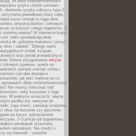
azują, że dieta śródziemnomorska
iejszeniu ryzyka chorób sercowo–
, obniżeniu ryzyka cukrzycy typu 2,
 utrzymaniu prawidłowej masy ciała,
opoczucia i energii w ciągu dnia.
łonnika, antyoksydantów i zdrowych
acuje na korzyść całego organizmu. 3.
 rzetelną wiedzę? W internecie krąży
czeń: jedni sprowadzają dietę
rską do „jedzenia makaronu i pizzy”,
j oliwy i sałatek”. Dlatego warto
wiarygodnych źródeł: książek,
aukowych oraz portali prowadzonych
tyków. Dobrze przygotowana
witryna
o zdrowym żywieniu, oparta na
adaniach, pozwoli uniknąć mitów i
 zamiast cud–diet dostajesz
skazówki, jak jeść mądrzej na co
ak wprowadzić dietę śródziemnomorską
alia? Nie musisz mieszkać nad
ziemnym, żeby korzystać z tego
nia. W praktyce oznacza to: więcej
żdym posiłku (np. warzywa do
rówki, zupy krem), zamianę smażenia
ści oliwy na duszenie czy pieczenie,
ganie po kasze, pełnoziarniste
ieczywo, 2–3 porcje ryb tygodniowo,
słodkich przekąsek orzechami,
urtem naturalnym. Nie chodzi o
iczy się kierunek – powolne