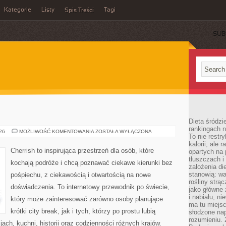
Kategorie
Listy
Tagi
Spis Treści
SUB
Dieta śródzi
rankingach 
MALEZJA
026
MOŻLIWOŚĆ KOMENTOWANIA
ZOSTAŁA WYŁĄCZONA
To nie restry
kalorii, ale
Cherrish to inspirująca przestrzeń dla osób, które
opartych na 
tłuszczach 
kochają podróże i chcą poznawać ciekawe kierunki bez
założenia di
stanowią: wa
pośpiechu, z ciekawością i otwartością na nowe
rośliny strąc
doświadczenia. To internetowy przewodnik po świecie,
jako główne 
i nabiału, n
który może zainteresować zarówno osoby planujące
ma tu miejs
krótki city break, jak i tych, którzy po prostu lubią
słodzone nap
rozumieniu. 
jach, kuchni, historii oraz codzienności różnych krajów.