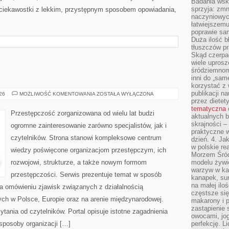
Badania wsk
sprzyja: zmn
 ciekawostki z lekkim, przystępnym sposobem opowiadania,
naczyniowych
łatwiejszemu
poprawie sam
Duża ilość b
tłuszczów pr
Skąd czerpać
wiele uprosz
śródziemnomo
inni do „same
korzystać z 
publikacji n
BROŃ
026
MOŻLIWOŚĆ KOMENTOWANIA
ZOSTAŁA WYŁĄCZONA
I
przez diete
PRZEMOC
tematyczna
Przestępczość zorganizowana od wielu lat budzi
aktualnych b
skrajności –
ogromne zainteresowanie zarówno specjalistów, jak i
praktyczne w
czytelników. Strona stanowi kompleksowe centrum
dzień. 4. J
w polskie re
wiedzy poświęcone organizacjom przestępczym, ich
Morzem Śród
rozwojowi, strukturze, a także nowym formom
modelu żywie
warzyw w ka
przestępczości. Serwis prezentuje temat w sposób
kanapek, su
na małej ilo
na omówieniu zjawisk związanych z działalnością
częstsze się
ch w Polsce, Europie oraz na arenie międzynarodowej.
makarony i p
zastąpienie 
ania od czytelników. Portal opisuje istotne zagadnienia
owocami, jog
sposoby organizacji […]
perfekcję. L