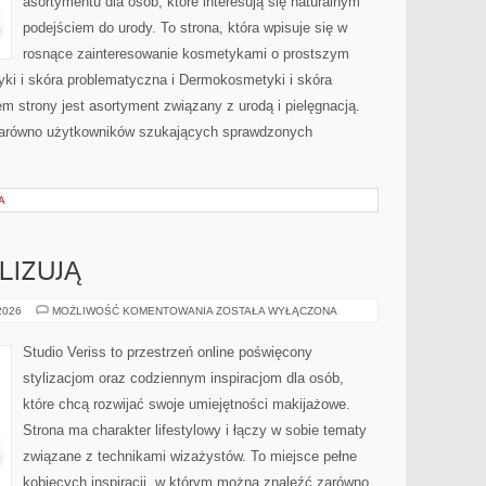
asortymentu dla osób, które interesują się naturalnym
podejściem do urody. To strona, która wpisuje się w
rosnące zainteresowanie kosmetykami o prostszym
i i skóra problematyczna i Dermokosmetyki i skóra
strony jest asortyment związany z urodą i pielęgnacją.
zarówno użytkowników szukających sprawdzonych
A
LIZUJĄ
CZYTELNICY
 2026
MOŻLIWOŚĆ KOMENTOWANIA
ZOSTAŁA WYŁĄCZONA
ANALIZUJĄ
Studio Veriss to przestrzeń online poświęcony
stylizacjom oraz codziennym inspiracjom dla osób,
które chcą rozwijać swoje umiejętności makijażowe.
Strona ma charakter lifestylowy i łączy w sobie tematy
związane z technikami wizażystów. To miejsce pełne
kobiecych inspiracji, w którym można znaleźć zarówno