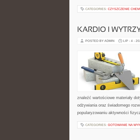
CATEGORIES:
CZYSZCZENIE CHEM
KARDIO I WYTR
POSTED BY ADMIN
LIP - 4 - 2
znaleźć wartościowe materiały dot
odżywiania oraz świadomego rozwij
popularyzowaniu aktywności fizyc
CATEGORIES:
GOTOWANIE NA WY