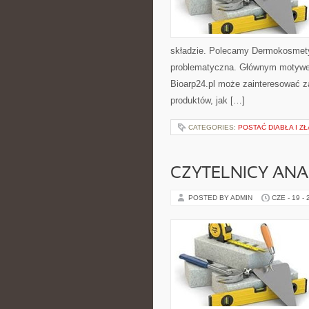
składzie. Polecamy Dermokosmetyk
problematyczna. Głównym motywem 
Bioarp24.pl może zainteresować 
produktów, jak […]
CATEGORIES:
POSTAĆ DIABŁA I ZŁ
CZYTELNICY ANA
POSTED BY ADMIN
CZE - 19 -