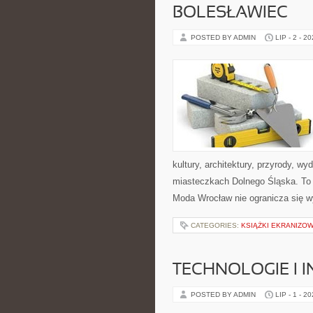
BOLESŁAWIEC
POSTED BY ADMIN
LIP - 2 - 2
kultury, architektury, przyrody, w
miasteczkach Dolnego Śląska. To wi
Moda Wrocław nie ogranicza się wy
CATEGORIES:
KSIĄŻKI EKRANIZO
TECHNOLOGIE I 
POSTED BY ADMIN
LIP - 1 - 2