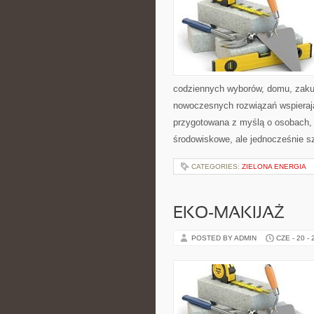
codziennych wyborów, domu, zakupó
nowoczesnych rozwiązań wspierając
przygotowana z myślą o osobach,
środowiskowe, ale jednocześnie s
CATEGORIES:
ZIELONA ENERGIA
EKO-MAKIJAŻ
POSTED BY ADMIN
CZE - 20 -