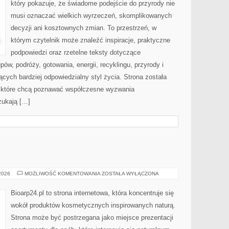
który pokazuje, że świadome podejście do przyrody nie
musi oznaczać wielkich wyrzeczeń, skomplikowanych
decyzji ani kosztownych zmian. To przestrzeń, w
którym czytelnik może znaleźć inspiracje, praktyczne
podpowiedzi oraz rzetelne teksty dotyczące
w, podróży, gotowania, energii, recyklingu, przyrody i
ych bardziej odpowiedzialny styl życia. Strona została
 które chcą poznawać współczesne wyzwania
zukają […]
EKO-
 2026
MOŻLIWOŚĆ KOMENTOWANIA
ZOSTAŁA WYŁĄCZONA
MAKIJAŻ
Bioarp24.pl to strona internetowa, która koncentruje się
wokół produktów kosmetycznych inspirowanych naturą.
Strona może być postrzegana jako miejsce prezentacji