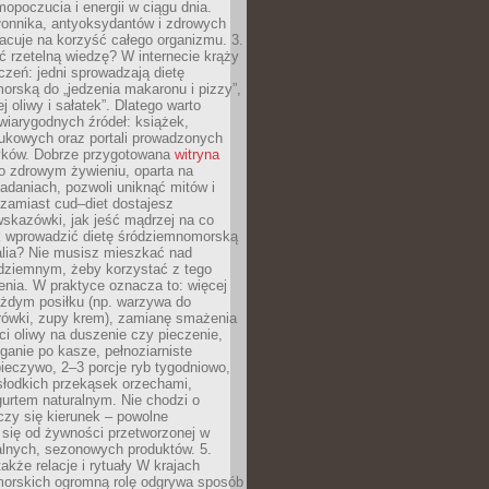
opoczucia i energii w ciągu dnia.
łonnika, antyoksydantów i zdrowych
acuje na korzyść całego organizmu. 3.
 rzetelną wiedzę? W internecie krąży
czeń: jedni sprowadzają dietę
rską do „jedzenia makaronu i pizzy”,
j oliwy i sałatek”. Dlatego warto
wiarygodnych źródeł: książek,
aukowych oraz portali prowadzonych
tyków. Dobrze przygotowana
witryna
o zdrowym żywieniu, oparta na
adaniach, pozwoli uniknąć mitów i
 zamiast cud–diet dostajesz
skazówki, jak jeść mądrzej na co
ak wprowadzić dietę śródziemnomorską
alia? Nie musisz mieszkać nad
ziemnym, żeby korzystać z tego
nia. W praktyce oznacza to: więcej
żdym posiłku (np. warzywa do
rówki, zupy krem), zamianę smażenia
ści oliwy na duszenie czy pieczenie,
ganie po kasze, pełnoziarniste
ieczywo, 2–3 porcje ryb tygodniowo,
słodkich przekąsek orzechami,
urtem naturalnym. Nie chodzi o
iczy się kierunek – powolne
 się od żywności przetworzonej w
alnych, sezonowych produktów. 5.
także relacje i rytuały W krajach
orskich ogromną rolę odgrywa sposób