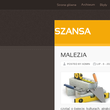
Archiwum
Strona główna
Błędy
SZANSA
MALEZJA
POSTED BY ADMIN
LIP - 6 - 2
czytać o świecie, kulturach, atrakc