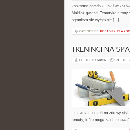
konkretne poradniki, jak i wskazów
Makijaż gwiazd. Tematyka strony s
ogranicza się wyłącznie […]
CATEGORIES:
PORADNIKI DLA PO
TRENINGI NA SPA
POSTED BY ADMIN
CZE - 18 -
lecz wolą spojrzeć na zdrowy styl
tematy, które mogą zainteresować 