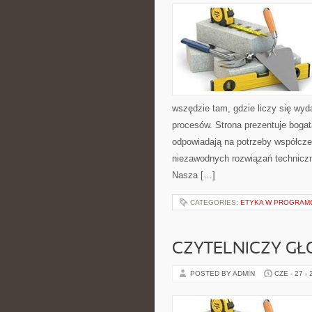
wszędzie tam, gdzie liczy się wy
procesów. Strona prezentuje bogatą
odpowiadają na potrzeby współcze
niezawodnych rozwiązań techniczn
Nasza […]
CATEGORIES:
ETYKA W PROGRAMO
CZYTELNICZY GŁ
POSTED BY ADMIN
CZE - 27 -