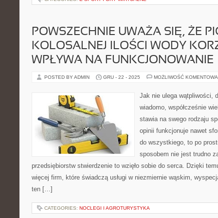
POWSZECHNIE UWAŻA SIĘ, ŻE PI
KOLOSALNEJ ILOŚCI WODY KOR
WPŁYWA NA FUNKCJONOWANIE
POSTED BY ADMIN
GRU - 22 - 2025
MOŻLIWOŚĆ KOMENTOWA
Jak nie ulega wątpliwości, 
wiadomo, współcześnie wiel
stawia na swego rodzaju sp
opinii funkcjonuje nawet sfo
do wszystkiego, to po prost
sposobem nie jest trudno z
przedsiębiorstw stwierdzenie to wzięło sobie do serca. Dzięki te
więcej firm, które świadczą usługi w niezmiernie wąskim, wyspec
ten […]
CATEGORIES:
NOCLEGI I AGROTURYSTYKA