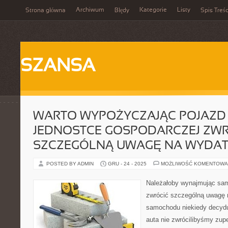
Archiwum
Kategorie
Listy
Strona główna
Błędy
Spis Treśc
SZANSA
WARTO WYPOŻYCZAJĄC POJAZD
JEDNOSTCE GOSPODARCZEJ ZW
SZCZEGÓLNĄ UWAGĘ NA WYDAT
POSTED BY ADMIN
GRU - 24 - 2025
MOŻLIWOŚĆ KOMENTOWA
Należałoby wynajmując sam
zwrócić szczególną uwagę 
samochodu niekiedy decyduj
auta nie zwrócilibyśmy zupe