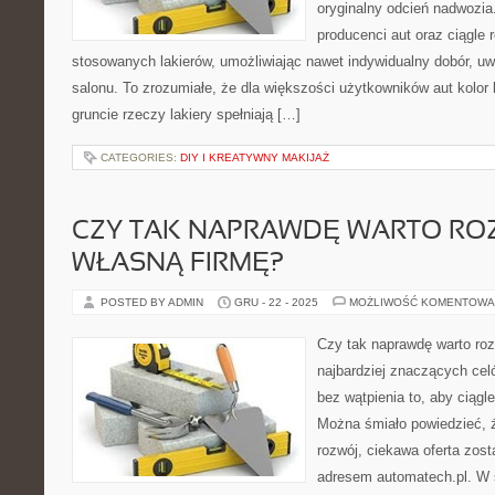
oryginalny odcień nadwozia
producenci aut oraz ciągle
stosowanych lakierów, umożliwiając nawet indywidualny dobór, uw
salonu. To zrozumiałe, że dla większości użytkowników aut kolor la
gruncie rzeczy lakiery spełniają […]
CATEGORIES:
DIY I KREATYWNY MAKIJAŻ
CZY TAK NAPRAWDĘ WARTO RO
WŁASNĄ FIRMĘ?
POSTED BY ADMIN
GRU - 22 - 2025
MOŻLIWOŚĆ KOMENTOWA
Czy tak naprawdę warto roz
najbardziej znaczących cel
bez wątpienia to, aby ciągl
Można śmiało powiedzieć, że
rozwój, ciekawa oferta zos
adresem automatech.pl. W 