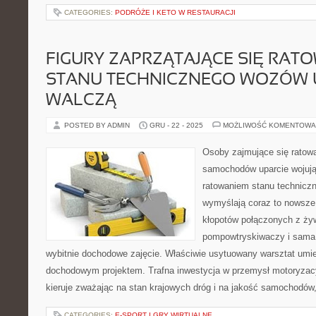
CATEGORIES:
PODRÓŻE I KETO W RESTAURACJI
FIGURY ZAPRZĄTAJĄCE SIĘ RAT
STANU TECHNICZNEGO WOZÓW 
WALCZĄ
POSTED BY ADMIN
GRU - 22 - 2025
MOŻLIWOŚĆ KOMENTOWA
Osoby zajmujące się ratow
samochodów uparcie wojują
ratowaniem stanu techniczne
wymyślają coraz to nowsze
kłopotów połączonych z żyw
pompowtryskiwaczy i sama 
wybitnie dochodowe zajęcie. Właściwie usytuowany warsztat umi
dochodowym projektem. Trafna inwestycja w przemysł motoryzacy
kieruje zważając na stan krajowych dróg i na jakość samochodów
CATEGORIES:
E-SPORT I GRY WIRTUALNE