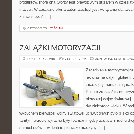
produktów, które ona tworzy jest prawdziwym strzałem w dziesiąt
inaczej. W zasadzie oferta automatech.pl jest wyłącznie dla takich
zainwestować […]
CATEGORIES:
KOŚCIAN
ZALĄŻKI MOTORYZACJI
POSTED BY ADMIN
GRU - 22 - 2025
MOŻLIWOŚĆ KOMENTOWA
Zagadnienia motoryzacyjne
jak oraz na całym globie mo
znaczącą i namacalną na k
Polsce za zalążek motoryza
pierwszej wojny światowej.
dwudziestego wieku. W stol
wybuchem pierwszej wojny światowej uchwyconych było blisko cz
tamtym okresie wyraźne były różnice między zasadami ruchu dr
samochodów. Ewidentnie pierwsze maszyny, […]