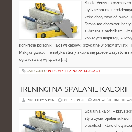
Studio Veriss to przestrzeń
stylizacjom oraz codzienny
które chcą rozwijać swoje 
Strona ma charakter lifesty
związane z technikami wiza
kobiecych inspiracji, w kt
konkretne poradniki, jak i wskazówki przydatne w pracy stylistki.
Makijaż gwiazd. Tematyka strony skupia się przede wszystkim na 
ogranicza się wyłącznie […]
CATEGORIES:
PORADNIKI DLA POCZĄTKUJĄCYCH
TRENINGI NA SPALANIE KALORII
POSTED BY ADMIN
CZE - 18 - 2026
MOŻLIWOŚĆ KOMENTOWA
Spalarnia kalorii – przyst
stylu życia Spalarnia kalori
o osobach, które chcą prz