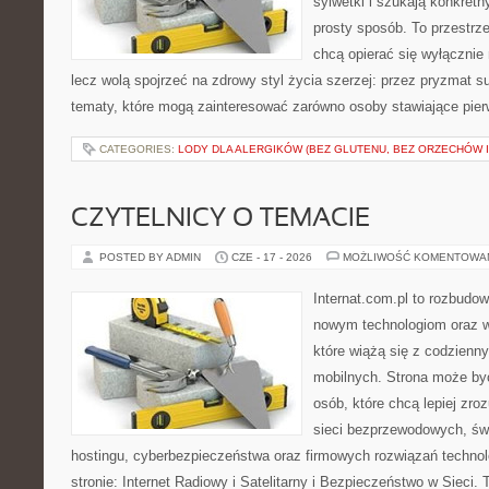
sylwetki i szukają konkret
prosty sposób. To przestrze
chcą opierać się wyłącznie
lecz wolą spojrzeć na zdrowy styl życia szerzej: przez pryzmat s
tematy, które mogą zainteresować zarówno osoby stawiające pierws
CATEGORIES:
LODY DLA ALERGIKÓW (BEZ GLUTENU, BEZ ORZECHÓW I
CZYTELNICY O TEMACIE
POSTED BY ADMIN
CZE - 17 - 2026
MOŻLIWOŚĆ KOMENTOWA
Internat.com.pl to rozbudo
nowym technologiom oraz 
które wiążą się z codzienn
mobilnych. Strona może b
osób, które chcą lepiej zro
sieci bezprzewodowych, św
hostingu, cyberbezpieczeństwa oraz firmowych rozwiązań techno
stronie: Internet Radiowy i Satelitarny i Bezpieczeństwo w Sieci. 