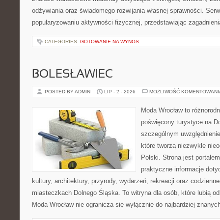
odżywiania oraz świadomego rozwijania własnej sprawności. Serwi
popularyzowaniu aktywności fizycznej, przedstawiając zagadnien
CATEGORIES:
GOTOWANIE NA WYNOS
BOLESŁAWIEC
POSTED BY ADMIN
LIP - 2 - 2026
MOŻLIWOŚĆ KOMENTOWAN
Moda Wrocław to różnorodn
poświęcony turystyce na D
szczególnym uwzględnienie
które tworzą niezwykle nie
Polski. Strona jest portal
praktyczne informacje dotyc
kultury, architektury, przyrody, wydarzeń, rekreacji oraz codzienn
miasteczkach Dolnego Śląska. To witryna dla osób, które lubią odk
Moda Wrocław nie ogranicza się wyłącznie do najbardziej znanych 