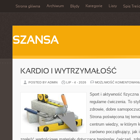
Archiwum
Kategorie
Listy
Strona główna
Błędy
Spis Treśc
SZANSA
KARDIO I WYTRZYMAŁOŚĆ
POSTED BY ADMIN
LIP - 4 - 2026
MOŻLIWOŚĆ KOMENTOWAN
Sport i aktywność fizyczna 
regularne ćwiczenia. To sty
zdrowie, dobre samopoczuci
Strona poświęcona tej tem
centrum wiedzy, w którym k
zarówno początkujący, jak
znaleźć wartościowe materiały dotyczące treningów, ćwiczeń, zdr