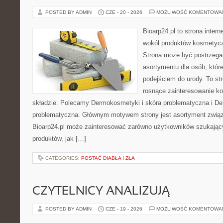
POSTED BY ADMIN
CZE - 20 - 2026
MOŻLIWOŚĆ KOMENTOWA
Bioarp24.pl to strona intern
wokół produktów kosmetycz
Strona może być postrzegan
asortymentu dla osób, które
podejściem do urody. To str
rosnące zainteresowanie k
składzie. Polecamy Dermokosmetyki i skóra problematyczna i De
problematyczna. Głównym motywem strony jest asortyment związa
Bioarp24.pl może zainteresować zarówno użytkowników szukają
produktów, jak […]
CATEGORIES:
POSTAĆ DIABŁA I ZŁA
CZYTELNICY ANALIZUJĄ
POSTED BY ADMIN
CZE - 19 - 2026
MOŻLIWOŚĆ KOMENTOWA