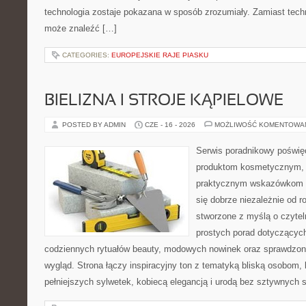
technologia zostaje pokazana w sposób zrozumiały. Zamiast tech
może znaleźć […]
CATEGORIES:
EUROPEJSKIE RAJE PIASKU
BIELIZNA I STROJE KĄPIELOWE
POSTED BY ADMIN
CZE - 16 - 2026
MOŻLIWOŚĆ KOMENTOWA
Serwis poradnikowy poświęc
produktom kosmetycznym, u
praktycznym wskazówkom d
się dobrze niezależnie od r
stworzone z myślą o czytel
prostych porad dotyczących
codziennych rytuałów beauty, modowych nowinek oraz sprawdzo
wygląd. Strona łączy inspiracyjny ton z tematyką bliską osobom, 
pełniejszych sylwetek, kobiecą elegancją i urodą bez sztywnych