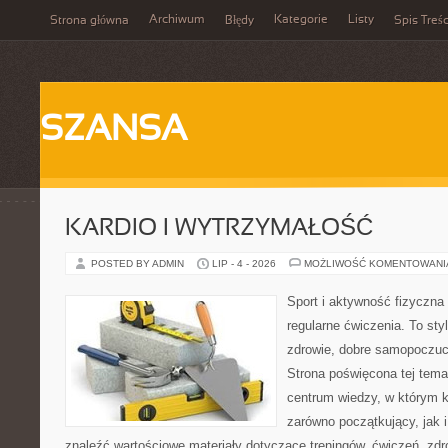
Archiwum
Kategorie
Listy
Strona główna
Błędy
Spis Treśc
SZANSA
KARDIO I WYTRZYMAŁOŚĆ
POSTED BY ADMIN
LIP - 4 - 2026
MOŻLIWOŚĆ KOMENTOWAN
Sport i aktywność fizyczna 
regularne ćwiczenia. To sty
zdrowie, dobre samopoczuci
Strona poświęcona tej tem
centrum wiedzy, w którym k
zarówno początkujący, jak
znaleźć wartościowe materiały dotyczące treningów, ćwiczeń, zdr