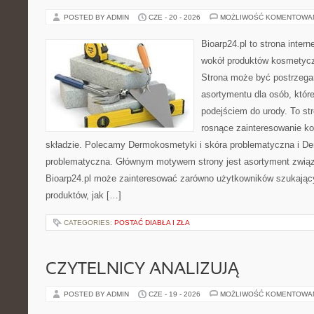
POSTED BY ADMIN
CZE - 20 - 2026
MOŻLIWOŚĆ KOMENTOWA
Bioarp24.pl to strona intern
wokół produktów kosmetycz
Strona może być postrzegan
asortymentu dla osób, które
podejściem do urody. To str
rosnące zainteresowanie k
składzie. Polecamy Dermokosmetyki i skóra problematyczna i De
problematyczna. Głównym motywem strony jest asortyment związa
Bioarp24.pl może zainteresować zarówno użytkowników szukają
produktów, jak […]
CATEGORIES:
POSTAĆ DIABŁA I ZŁA
CZYTELNICY ANALIZUJĄ
POSTED BY ADMIN
CZE - 19 - 2026
MOŻLIWOŚĆ KOMENTOWA