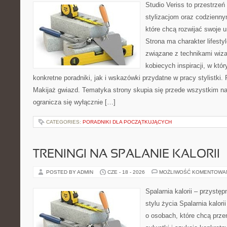
Studio Veriss to przestrzeń
stylizacjom oraz codzienny
które chcą rozwijać swoje 
Strona ma charakter lifesty
związane z technikami wiza
kobiecych inspiracji, w kt
konkretne poradniki, jak i wskazówki przydatne w pracy stylistki.
Makijaż gwiazd. Tematyka strony skupia się przede wszystkim na 
ogranicza się wyłącznie […]
CATEGORIES:
PORADNIKI DLA POCZĄTKUJĄCYCH
TRENINGI NA SPALANIE KALORII
POSTED BY ADMIN
CZE - 18 - 2026
MOŻLIWOŚĆ KOMENTOWA
Spalarnia kalorii – przyst
stylu życia Spalarnia kalori
o osobach, które chcą prz