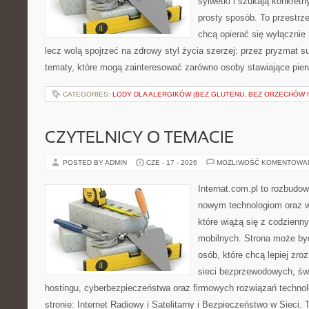
sylwetki i szukają konkret
prosty sposób. To przestrze
chcą opierać się wyłącznie
lecz wolą spojrzeć na zdrowy styl życia szerzej: przez pryzmat s
tematy, które mogą zainteresować zarówno osoby stawiające pierws
CATEGORIES:
LODY DLA ALERGIKÓW (BEZ GLUTENU, BEZ ORZECHÓW I
CZYTELNICY O TEMACIE
POSTED BY ADMIN
CZE - 17 - 2026
MOŻLIWOŚĆ KOMENTOWA
Internat.com.pl to rozbudo
nowym technologiom oraz 
które wiążą się z codzienn
mobilnych. Strona może b
osób, które chcą lepiej zro
sieci bezprzewodowych, św
hostingu, cyberbezpieczeństwa oraz firmowych rozwiązań techno
stronie: Internet Radiowy i Satelitarny i Bezpieczeństwo w Sieci. 