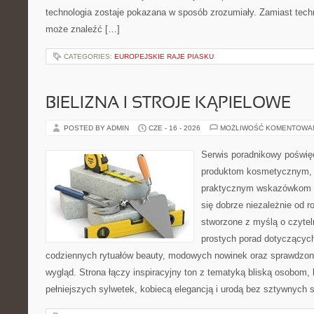
technologia zostaje pokazana w sposób zrozumiały. Zamiast tech
może znaleźć […]
CATEGORIES:
EUROPEJSKIE RAJE PIASKU
BIELIZNA I STROJE KĄPIELOWE
POSTED BY ADMIN
CZE - 16 - 2026
MOŻLIWOŚĆ KOMENTOWA
Serwis poradnikowy poświęc
produktom kosmetycznym, u
praktycznym wskazówkom d
się dobrze niezależnie od r
stworzone z myślą o czytel
prostych porad dotyczących
codziennych rytuałów beauty, modowych nowinek oraz sprawdzo
wygląd. Strona łączy inspiracyjny ton z tematyką bliską osobom, 
pełniejszych sylwetek, kobiecą elegancją i urodą bez sztywnych