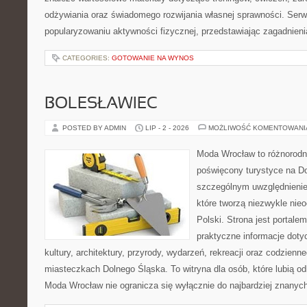
odżywiania oraz świadomego rozwijania własnej sprawności. Serwi
popularyzowaniu aktywności fizycznej, przedstawiając zagadnien
CATEGORIES:
GOTOWANIE NA WYNOS
BOLESŁAWIEC
POSTED BY ADMIN
LIP - 2 - 2026
MOŻLIWOŚĆ KOMENTOWAN
Moda Wrocław to różnorodn
poświęcony turystyce na D
szczególnym uwzględnienie
które tworzą niezwykle nie
Polski. Strona jest portal
praktyczne informacje dotyc
kultury, architektury, przyrody, wydarzeń, rekreacji oraz codzienn
miasteczkach Dolnego Śląska. To witryna dla osób, które lubią odk
Moda Wrocław nie ogranicza się wyłącznie do najbardziej znanych 