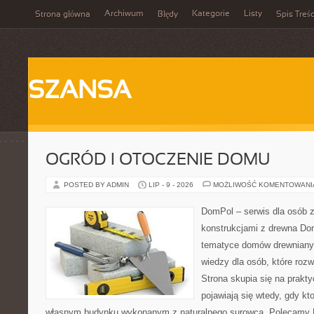
Archiwum
Kategorie
Listy
Strona główna
Błędy
Spis Treśc
SZANSA
OGRÓD I OTOCZENIE DOMU
POSTED BY ADMIN
LIP - 9 - 2026
MOŻLIWOŚĆ KOMENTOWAN
DomPol – serwis dla osób 
konstrukcjami z drewna Do
tematyce domów drewnianyc
wiedzy dla osób, które roz
Strona skupia się na prakt
pojawiają się wtedy, gdy k
własnym budynku wykonanym z naturalnego surowca. Polecamy Do