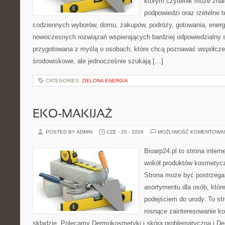
którym czytelnik może znal
podpowiedzi oraz rzetelne 
codziennych wyborów, domu, zakupów, podróży, gotowania, energii
nowoczesnych rozwiązań wspierających bardziej odpowiedzialny st
przygotowana z myślą o osobach, które chcą poznawać współcz
środowiskowe, ale jednocześnie szukają […]
CATEGORIES:
ZIELONA ENERGIA
EKO-MAKIJAŻ
POSTED BY ADMIN
CZE - 20 - 2026
MOŻLIWOŚĆ KOMENTOWA
Bioarp24.pl to strona intern
wokół produktów kosmetycz
Strona może być postrzegan
asortymentu dla osób, które
podejściem do urody. To str
rosnące zainteresowanie k
składzie. Polecamy Dermokosmetyki i skóra problematyczna i De