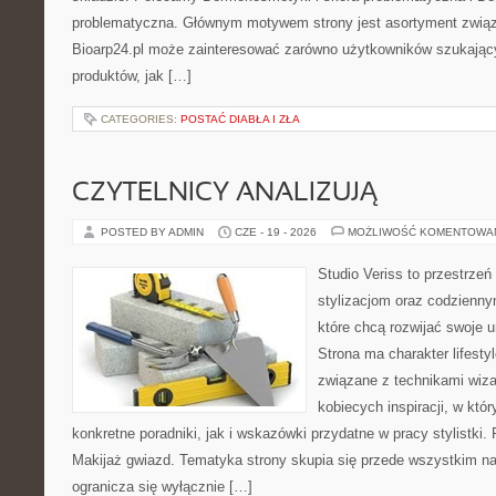
problematyczna. Głównym motywem strony jest asortyment związa
Bioarp24.pl może zainteresować zarówno użytkowników szukają
produktów, jak […]
CATEGORIES:
POSTAĆ DIABŁA I ZŁA
CZYTELNICY ANALIZUJĄ
POSTED BY ADMIN
CZE - 19 - 2026
MOŻLIWOŚĆ KOMENTOWA
Studio Veriss to przestrzeń
stylizacjom oraz codzienny
które chcą rozwijać swoje 
Strona ma charakter lifesty
związane z technikami wiza
kobiecych inspiracji, w kt
konkretne poradniki, jak i wskazówki przydatne w pracy stylistki.
Makijaż gwiazd. Tematyka strony skupia się przede wszystkim na 
ogranicza się wyłącznie […]