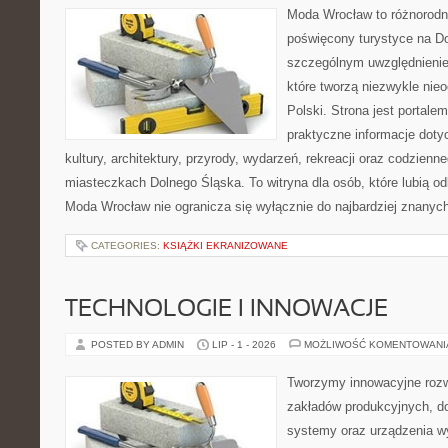
Moda Wrocław to różnorodn
poświęcony turystyce na D
szczególnym uwzględnienie
które tworzą niezwykle nie
Polski. Strona jest portal
praktyczne informacje dotyc
kultury, architektury, przyrody, wydarzeń, rekreacji oraz codzienn
miasteczkach Dolnego Śląska. To witryna dla osób, które lubią odk
Moda Wrocław nie ogranicza się wyłącznie do najbardziej znanych 
CATEGORIES:
KSIĄŻKI EKRANIZOWANE
TECHNOLOGIE I INNOWACJE
POSTED BY ADMIN
LIP - 1 - 2026
MOŻLIWOŚĆ KOMENTOWAN
Tworzymy innowacyjne rozw
zakładów produkcyjnych, do
systemy oraz urządzenia w