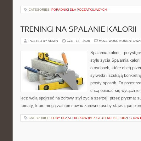
CATEGORIES:
PORADNIKI DLA POCZĄTKUJĄCYCH
TRENINGI NA SPALANIE KALORII
POSTED BY ADMIN
CZE - 18 - 2026
MOŻLIWOŚĆ KOMENTOWA
Spalarnia kalorii – przyst
stylu życia Spalarnia kalori
o osobach, które chcą prz
sylwetki i szukają konkret
prosty sposób. To przestrze
chcą opierać się wyłącznie
lecz wolą spojrzeć na zdrowy styl życia szerzej: przez pryzmat s
tematy, które mogą zainteresować zarówno osoby stawiające pierws
CATEGORIES:
LODY DLA ALERGIKÓW (BEZ GLUTENU, BEZ ORZECHÓW I