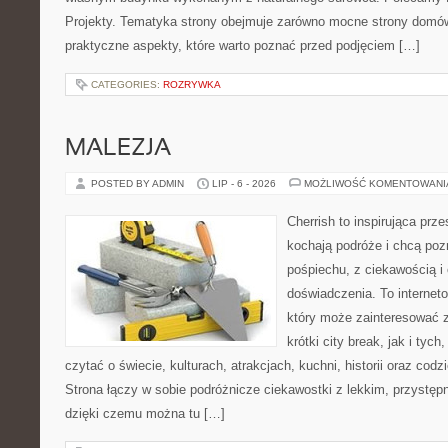
Projekty. Tematyka strony obejmuje zarówno mocne strony domów
praktyczne aspekty, które warto poznać przed podjęciem […]
CATEGORIES:
ROZRYWKA
MALEZJA
POSTED BY ADMIN
LIP - 6 - 2026
MOŻLIWOŚĆ KOMENTOWAN
Cherrish to inspirująca prze
kochają podróże i chcą poz
pośpiechu, z ciekawością i
doświadczenia. To internet
który może zainteresować 
krótki city break, jak i tych
czytać o świecie, kulturach, atrakcjach, kuchni, historii oraz cod
Strona łączy w sobie podróżnicze ciekawostki z lekkim, przyst
dzięki czemu można tu […]