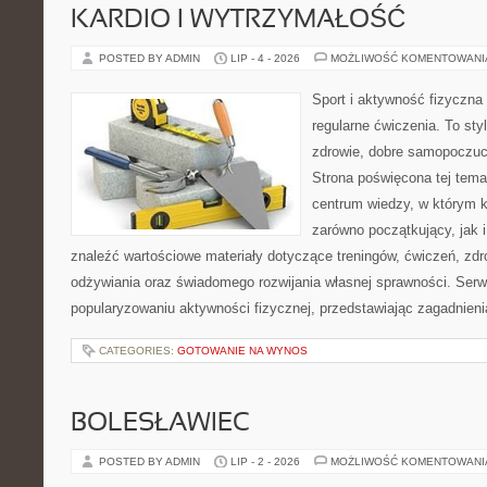
KARDIO I WYTRZYMAŁOŚĆ
POSTED BY ADMIN
LIP - 4 - 2026
MOŻLIWOŚĆ KOMENTOWAN
Sport i aktywność fizyczna 
regularne ćwiczenia. To sty
zdrowie, dobre samopoczuci
Strona poświęcona tej tem
centrum wiedzy, w którym k
zarówno początkujący, jak
znaleźć wartościowe materiały dotyczące treningów, ćwiczeń, zdr
odżywiania oraz świadomego rozwijania własnej sprawności. Serwi
popularyzowaniu aktywności fizycznej, przedstawiając zagadnien
CATEGORIES:
GOTOWANIE NA WYNOS
BOLESŁAWIEC
POSTED BY ADMIN
LIP - 2 - 2026
MOŻLIWOŚĆ KOMENTOWAN