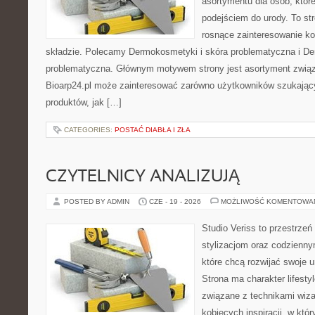
asortymentu dla osób, które
podejściem do urody. To str
rosnące zainteresowanie k
składzie. Polecamy Dermokosmetyki i skóra problematyczna i De
problematyczna. Głównym motywem strony jest asortyment związa
Bioarp24.pl może zainteresować zarówno użytkowników szukają
produktów, jak […]
CATEGORIES:
POSTAĆ DIABŁA I ZŁA
CZYTELNICY ANALIZUJĄ
POSTED BY ADMIN
CZE - 19 - 2026
MOŻLIWOŚĆ KOMENTOWA
Studio Veriss to przestrzeń
stylizacjom oraz codzienny
które chcą rozwijać swoje 
Strona ma charakter lifesty
związane z technikami wiza
kobiecych inspiracji, w kt