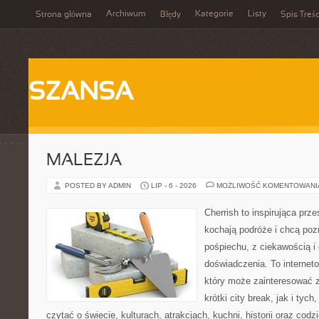
Archiwum
Kategorie
Listy
Strona główna
Błędy
Spis Treśc
SZANSA
MALEZJA
POSTED BY ADMIN
LIP - 6 - 2026
MOŻLIWOŚĆ KOMENTOWAN
Cherrish to inspirująca prze
kochają podróże i chcą poz
pośpiechu, z ciekawością i
doświadczenia. To internet
który może zainteresować 
krótki city break, jak i tych
czytać o świecie, kulturach, atrakcjach, kuchni, historii oraz cod