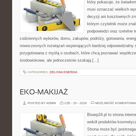
który pokazuje, że świadom
musi oznaczać wielkich wy
decyzji ani kosztownych zm
którym czytelnik może znal
podpowiedzi oraz rzetelne 
codziennych wyborów, domu, zakupów, podróży, gotowania, energii
nowoczesnych rozwiązań wspierających bardziej odpowiedzialny st
przygotowana z myślą o osobach, które chcą poznawać współcz
środowiskowe, ale jednocześnie szukają […]
CATEGORIES:
ZIELONA ENERGIA
EKO-MAKIJAŻ
POSTED BY ADMIN
CZE - 20 - 2026
MOŻLIWOŚĆ KOMENTOWA
Bioarp24.pl to strona intern
wokół produktów kosmetycz
Strona może być postrzegan