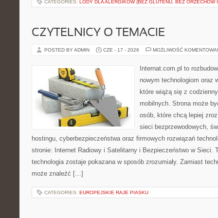
CATEGORIES:
LODY DLA ALERGIKÓW (BEZ GLUTENU, BEZ ORZECHÓW I
CZYTELNICY O TEMACIE
POSTED BY ADMIN
CZE - 17 - 2026
MOŻLIWOŚĆ KOMENTOWA
Internat.com.pl to rozbudo
nowym technologiom oraz 
które wiążą się z codzienn
mobilnych. Strona może b
osób, które chcą lepiej zro
sieci bezprzewodowych, św
hostingu, cyberbezpieczeństwa oraz firmowych rozwiązań techno
stronie: Internet Radiowy i Satelitarny i Bezpieczeństwo w Sieci. 
technologia zostaje pokazana w sposób zrozumiały. Zamiast tech
może znaleźć […]
CATEGORIES:
EUROPEJSKIE RAJE PIASKU