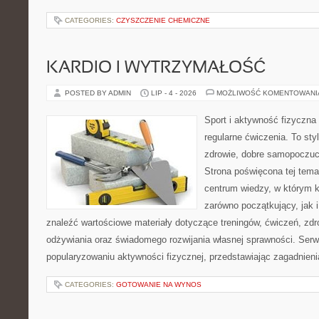
CATEGORIES:
CZYSZCZENIE CHEMICZNE
KARDIO I WYTRZYMAŁOŚĆ
POSTED BY ADMIN
LIP - 4 - 2026
MOŻLIWOŚĆ KOMENTOWAN
Sport i aktywność fizyczna 
regularne ćwiczenia. To sty
zdrowie, dobre samopoczuci
Strona poświęcona tej tem
centrum wiedzy, w którym k
zarówno początkujący, jak
znaleźć wartościowe materiały dotyczące treningów, ćwiczeń, zdr
odżywiania oraz świadomego rozwijania własnej sprawności. Serwi
popularyzowaniu aktywności fizycznej, przedstawiając zagadnien
CATEGORIES:
GOTOWANIE NA WYNOS