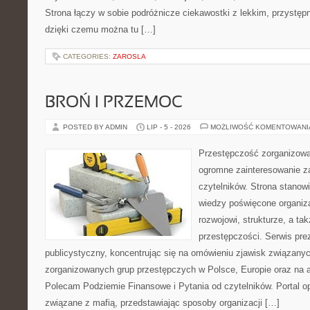
Strona łączy w sobie podróżnicze ciekawostki z lekkim, przyst
dzięki czemu można tu […]
CATEGORIES:
ZAROSLA
BROŃ I PRZEMOC
POSTED BY ADMIN
LIP - 5 - 2026
MOŻLIWOŚĆ KOMENTOWAN
Przestępczość zorganizowan
ogromne zainteresowanie za
czytelników. Strona stano
wiedzy poświęcone organiz
rozwojowi, strukturze, a t
przestępczości. Serwis pre
publicystyczny, koncentrując się na omówieniu zjawisk związanyc
zorganizowanych grup przestępczych w Polsce, Europie oraz na 
Polecam Podziemie Finansowe i Pytania od czytelników. Portal op
związane z mafią, przedstawiając sposoby organizacji […]