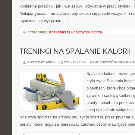
konkretne poradniki, jak i wskazówki przydatne w pracy stylistki.
Makijaż gwiazd. Tematyka strony skupia się przede wszystkim na 
ogranicza się wyłącznie […]
CATEGORIES:
PORADNIKI DLA POCZĄTKUJĄCYCH
TRENINGI NA SPALANIE KALORII
POSTED BY ADMIN
CZE - 18 - 2026
MOŻLIWOŚĆ KOMENTOWA
Spalarnia kalorii – przyst
stylu życia Spalarnia kalori
o osobach, które chcą prz
sylwetki i szukają konkret
prosty sposób. To przestrze
chcą opierać się wyłącznie
lecz wolą spojrzeć na zdrowy styl życia szerzej: przez pryzmat s
tematy, które mogą zainteresować zarówno osoby stawiające pierws