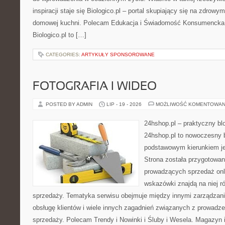
inspiracji staje się Biologico.pl – portal skupiający się na zdrowym
domowej kuchni. Polecam Edukacja i Świadomość Konsumencka 
Biologico.pl to […]
CATEGORIES:
ARTYKUŁY SPONSOROWANE
FOTOGRAFIA I WIDEO
POSTED BY ADMIN
LIP - 19 - 2026
MOŻLIWOŚĆ KOMENTOWAN
24hshop.pl – praktyczny bl
24hshop.pl to nowoczesny b
podstawowym kierunkiem jes
Strona została przygotowa
prowadzących sprzedaż onli
wskazówki znajdą na niej r
sprzedaży. Tematyka serwisu obejmuje między innymi zarządzani
obsługę klientów i wiele innych zagadnień związanych z prowad
sprzedaży. Polecam Trendy i Nowinki i Śluby i Wesela. Magazyn 