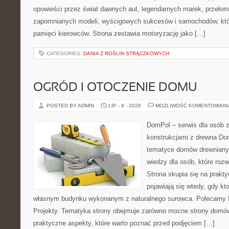
opowieści przez świat dawnych aut, legendarnych marek, przełom
zapomnianych modeli, wyścigowych sukcesów i samochodów, które
pamięci kierowców. Strona zestawia motoryzację jako […]
CATEGORIES:
DANIA Z ROŚLIN STRĄCZKOWYCH
OGRÓD I OTOCZENIE DOMU
POSTED BY ADMIN
LIP - 9 - 2026
MOŻLIWOŚĆ KOMENTOWAN
DomPol – serwis dla osób 
konstrukcjami z drewna Do
tematyce domów drewnianyc
wiedzy dla osób, które roz
Strona skupia się na prakt
pojawiają się wtedy, gdy k
własnym budynku wykonanym z naturalnego surowca. Polecamy Do
Projekty. Tematyka strony obejmuje zarówno mocne strony domów
praktyczne aspekty, które warto poznać przed podjęciem […]