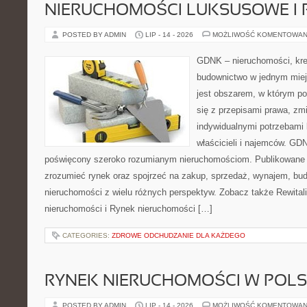
NIERUCHOMOŚCI LUKSUSOWE I 
POSTED BY ADMIN
LIP - 14 - 2026
MOŻLIWOŚĆ KOMENTOWAN
GDNK – nieruchomości, kre
budownictwo w jednym mie
jest obszarem, w którym p
się z przepisami prawa, z
indywidualnymi potrzebami 
właścicieli i najemców. GD
poświęcony szeroko rozumianym nieruchomościom. Publikowane m
zrozumieć rynek oraz spojrzeć na zakup, sprzedaż, wynajem, bud
nieruchomości z wielu różnych perspektyw. Zobacz także Rewitaliz
nieruchomości i Rynek nieruchomości […]
CATEGORIES:
ZDROWE ODCHUDZANIE DLA KAŻDEGO
RYNEK NIERUCHOMOŚCI W POL
POSTED BY ADMIN
LIP - 14 - 2026
MOŻLIWOŚĆ KOMENTOWAN