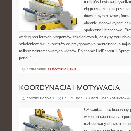
turniejów i cyfrowej rywaliz
ciągu ostatnich lat przesz
dawniej było niszową formą
obecnie stanowi dynamiczni
społeczne i biznesowe. Prof
według regularnych programów szkoleniowych, drużyny zatrudnia
szkoleniowców i ekspertów od przygotowania mentalnego, a najwię
miliony zainteresowanych widzów. Polecamy LigiEsportu i Sprzęt i
portal […]
CATEGORIES:
SERYKORYCINSKIE
KOORDYNACJA I MOTYWACJA
POSTED BY ADMIN
LIP - 12 - 2026
MOŻLIWOŚĆ KOMENTOWAN
CP Caritas – rozbudowany p
wolontariacie i mądrym pom
rozbudowany serwis intern
inicjatywom społecznym, wo