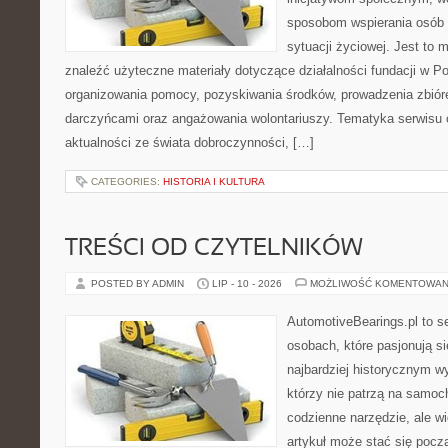
sposobom wspierania osób z
sytuacji życiowej. Jest to
znaleźć użyteczne materiały dotyczące działalności fundacji w Po
organizowania pomocy, pozyskiwania środków, prowadzenia zbiór
darczyńcami oraz angażowania wolontariuszy. Tematyka serwisu 
aktualności ze świata dobroczynności, […]
CATEGORIES:
HISTORIA I KULTURA
TREŚCI OD CZYTELNIKÓW
POSTED BY ADMIN
LIP - 10 - 2026
MOŻLIWOŚĆ KOMENTOWAN
AutomotiveBearings.pl to s
osobach, które pasjonują si
najbardziej historycznym wy
którzy nie patrzą na samoc
codzienne narzędzie, ale w
artykuł może stać się pocz