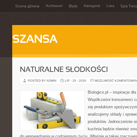
Archiwum
Kategorie
Listy
Strona główna
Błędy
Spis Treśc
SZANSA
NATURALNE SŁODKOŚCI
POSTED BY ADMIN
LIP - 20 - 2026
MOŻLIWOŚĆ KOMENTOWAN
Biologico.pl – inspiracje dl
Współcześni konsumenci co
się produktom spożywczym.
analizujemy składy i spra
produktów. Jednocześnie o
kuchnia będzie również sm
do wprowadzenia w codziennym życiu. Właśnie w takiej rzeczywi