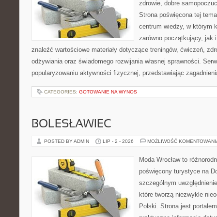
zdrowie, dobre samopoczuci
Strona poświęcona tej tem
centrum wiedzy, w którym k
zarówno początkujący, jak
znaleźć wartościowe materiały dotyczące treningów, ćwiczeń, zdr
odżywiania oraz świadomego rozwijania własnej sprawności. Serwi
popularyzowaniu aktywności fizycznej, przedstawiając zagadnien
CATEGORIES:
GOTOWANIE NA WYNOS
BOLESŁAWIEC
POSTED BY ADMIN
LIP - 2 - 2026
MOŻLIWOŚĆ KOMENTOWAN
Moda Wrocław to różnorodn
poświęcony turystyce na D
szczególnym uwzględnienie
które tworzą niezwykle nie
Polski. Strona jest portal