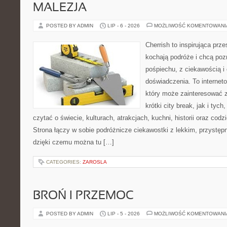
MALEZJA
POSTED BY ADMIN
LIP - 6 - 2026
MOŻLIWOŚĆ KOMENTOWAN
Cherrish to inspirująca prze
kochają podróże i chcą poz
pośpiechu, z ciekawością i
doświadczenia. To internet
który może zainteresować 
krótki city break, jak i tych
czytać o świecie, kulturach, atrakcjach, kuchni, historii oraz cod
Strona łączy w sobie podróżnicze ciekawostki z lekkim, przyst
dzięki czemu można tu […]
CATEGORIES:
ZAROSLA
BROŃ I PRZEMOC
POSTED BY ADMIN
LIP - 5 - 2026
MOŻLIWOŚĆ KOMENTOWAN