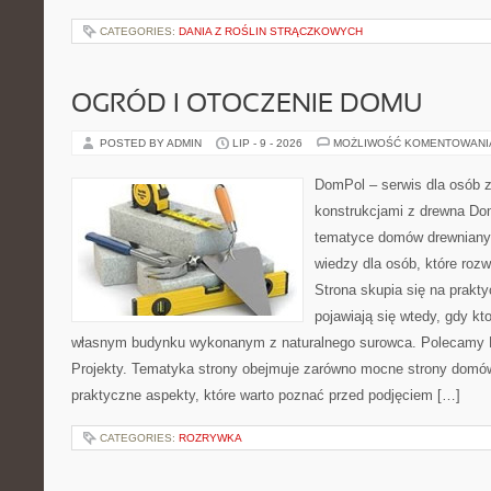
CATEGORIES:
DANIA Z ROŚLIN STRĄCZKOWYCH
OGRÓD I OTOCZENIE DOMU
POSTED BY ADMIN
LIP - 9 - 2026
MOŻLIWOŚĆ KOMENTOWAN
DomPol – serwis dla osób 
konstrukcjami z drewna Do
tematyce domów drewnianyc
wiedzy dla osób, które roz
Strona skupia się na prakt
pojawiają się wtedy, gdy k
własnym budynku wykonanym z naturalnego surowca. Polecamy Do
Projekty. Tematyka strony obejmuje zarówno mocne strony domów
praktyczne aspekty, które warto poznać przed podjęciem […]
CATEGORIES:
ROZRYWKA