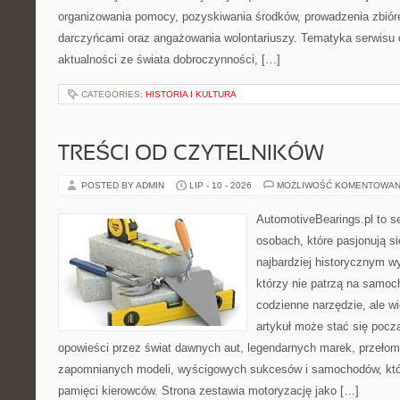
organizowania pomocy, pozyskiwania środków, prowadzenia zbiór
darczyńcami oraz angażowania wolontariuszy. Tematyka serwisu 
aktualności ze świata dobroczynności, […]
CATEGORIES:
HISTORIA I KULTURA
TREŚCI OD CZYTELNIKÓW
POSTED BY ADMIN
LIP - 10 - 2026
MOŻLIWOŚĆ KOMENTOWAN
AutomotiveBearings.pl to s
osobach, które pasjonują si
najbardziej historycznym wy
którzy nie patrzą na samoc
codzienne narzędzie, ale w
artykuł może stać się pocz
opowieści przez świat dawnych aut, legendarnych marek, przełom
zapomnianych modeli, wyścigowych sukcesów i samochodów, które
pamięci kierowców. Strona zestawia motoryzację jako […]