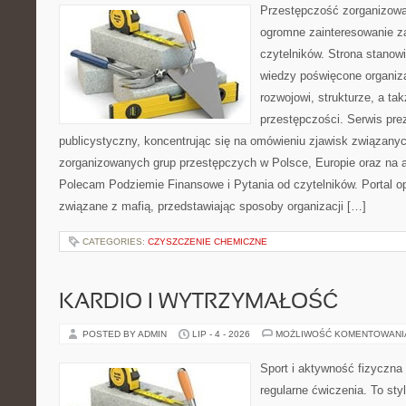
Przestępczość zorganizowan
ogromne zainteresowanie za
czytelników. Strona stano
wiedzy poświęcone organiz
rozwojowi, strukturze, a t
przestępczości. Serwis pre
publicystyczny, koncentrując się na omówieniu zjawisk związanyc
zorganizowanych grup przestępczych w Polsce, Europie oraz na 
Polecam Podziemie Finansowe i Pytania od czytelników. Portal op
związane z mafią, przedstawiając sposoby organizacji […]
CATEGORIES:
CZYSZCZENIE CHEMICZNE
KARDIO I WYTRZYMAŁOŚĆ
POSTED BY ADMIN
LIP - 4 - 2026
MOŻLIWOŚĆ KOMENTOWAN
Sport i aktywność fizyczna 
regularne ćwiczenia. To sty