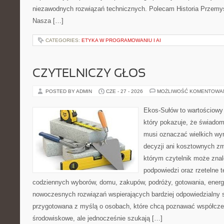
niezawodnych rozwiązań technicznych. Polecam Historia Przemys
Nasza […]
CATEGORIES:
ETYKA W PROGRAMOWANIU I AI
CZYTELNICZY GŁOS
POSTED BY ADMIN
CZE - 27 - 2026
MOŻLIWOŚĆ KOMENTOWA
Ekos-Sułów to wartościowy 
który pokazuje, że świadom
musi oznaczać wielkich wy
decyzji ani kosztownych zm
którym czytelnik może znal
podpowiedzi oraz rzetelne 
codziennych wyborów, domu, zakupów, podróży, gotowania, energii
nowoczesnych rozwiązań wspierających bardziej odpowiedzialny st
przygotowana z myślą o osobach, które chcą poznawać współcz
środowiskowe, ale jednocześnie szukają […]