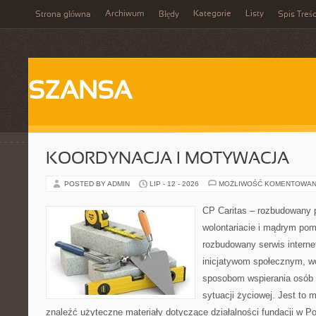
Archiwum
Kategorie
Listy
Strona główna
Błędy
Spis Treśc
SZANSA
KOORDYNACJA I MOTYWACJA
POSTED BY ADMIN
LIP - 12 - 2026
MOŻLIWOŚĆ KOMENTOWAN
CP Caritas – rozbudowany p
wolontariacie i mądrym pom
rozbudowany serwis intern
inicjatywom społecznym, wo
sposobom wspierania osób z
sytuacji życiowej. Jest to
znaleźć użyteczne materiały dotyczące działalności fundacji w Po