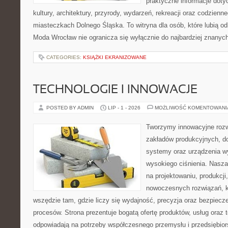
praktyczne informacje dotyc
kultury, architektury, przyrody, wydarzeń, rekreacji oraz codzienn
miasteczkach Dolnego Śląska. To witryna dla osób, które lubią odk
Moda Wrocław nie ogranicza się wyłącznie do najbardziej znanych 
CATEGORIES:
KSIĄŻKI EKRANIZOWANE
TECHNOLOGIE I INNOWACJE
POSTED BY ADMIN
LIP - 1 - 2026
MOŻLIWOŚĆ KOMENTOWAN
Tworzymy innowacyjne rozw
zakładów produkcyjnych, do
systemy oraz urządzenia w
wysokiego ciśnienia. Nasza 
na projektowaniu, produkcji
nowoczesnych rozwiązań, k
wszędzie tam, gdzie liczy się wydajność, precyzja oraz bezpie
procesów. Strona prezentuje bogatą ofertę produktów, usług oraz t
odpowiadają na potrzeby współczesnego przemysłu i przedsiębio