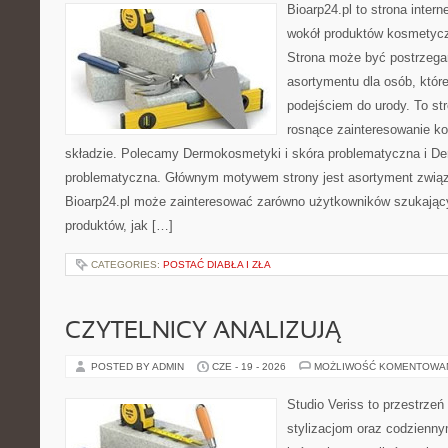
Bioarp24.pl to strona intern
wokół produktów kosmetycz
Strona może być postrzegan
asortymentu dla osób, które
podejściem do urody. To str
rosnące zainteresowanie k
składzie. Polecamy Dermokosmetyki i skóra problematyczna i De
problematyczna. Głównym motywem strony jest asortyment związa
Bioarp24.pl może zainteresować zarówno użytkowników szukają
produktów, jak […]
CATEGORIES:
POSTAĆ DIABŁA I ZŁA
CZYTELNICY ANALIZUJĄ
POSTED BY ADMIN
CZE - 19 - 2026
MOŻLIWOŚĆ KOMENTOWA
Studio Veriss to przestrzeń
stylizacjom oraz codzienny