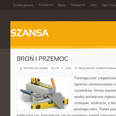
Archiwum
Kategorie
Listy
Strona główna
Błędy
Spis Treśc
SZANSA
BROŃ I PRZEMOC
POSTED BY ADMIN
LIP - 5 - 2026
MOŻLIWOŚĆ KOMENTOWAN
Przestępczość zorganizowan
ogromne zainteresowanie za
czytelników. Strona stano
wiedzy poświęcone organiz
rozwojowi, strukturze, a t
przestępczości. Serwis pre
publicystyczny, koncentrując się na omówieniu zjawisk związanyc