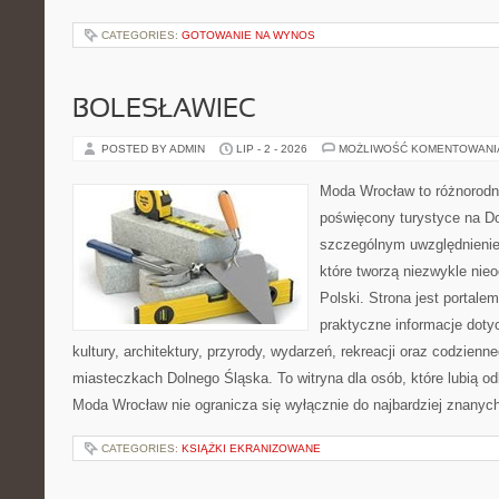
CATEGORIES:
GOTOWANIE NA WYNOS
BOLESŁAWIEC
POSTED BY ADMIN
LIP - 2 - 2026
MOŻLIWOŚĆ KOMENTOWAN
Moda Wrocław to różnorodn
poświęcony turystyce na D
szczególnym uwzględnienie
które tworzą niezwykle nie
Polski. Strona jest portal
praktyczne informacje dotyc
kultury, architektury, przyrody, wydarzeń, rekreacji oraz codzienn
miasteczkach Dolnego Śląska. To witryna dla osób, które lubią odk
Moda Wrocław nie ogranicza się wyłącznie do najbardziej znanych 
CATEGORIES:
KSIĄŻKI EKRANIZOWANE