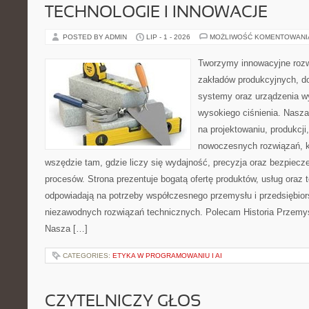
TECHNOLOGIE I INNOWACJE
POSTED BY ADMIN
LIP - 1 - 2026
MOŻLIWOŚĆ KOMENTOWAN
Tworzymy innowacyjne rozw
zakładów produkcyjnych, do
systemy oraz urządzenia w
wysokiego ciśnienia. Nasza 
na projektowaniu, produkcji
nowoczesnych rozwiązań, k
wszędzie tam, gdzie liczy się wydajność, precyzja oraz bezpie
procesów. Strona prezentuje bogatą ofertę produktów, usług oraz t
odpowiadają na potrzeby współczesnego przemysłu i przedsiębio
niezawodnych rozwiązań technicznych. Polecam Historia Przemys
Nasza […]
CATEGORIES:
ETYKA W PROGRAMOWANIU I AI
CZYTELNICZY GŁOS