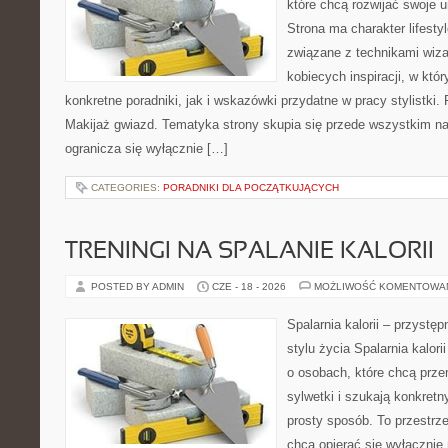
które chcą rozwijać swoje 
Strona ma charakter lifesty
związane z technikami wiza
kobiecych inspiracji, w kt
konkretne poradniki, jak i wskazówki przydatne w pracy stylistki.
Makijaż gwiazd. Tematyka strony skupia się przede wszystkim na 
ogranicza się wyłącznie […]
CATEGORIES:
PORADNIKI DLA POCZĄTKUJĄCYCH
TRENINGI NA SPALANIE KALORII
POSTED BY ADMIN
CZE - 18 - 2026
MOŻLIWOŚĆ KOMENTOWA
Spalarnia kalorii – przyst
stylu życia Spalarnia kalori
o osobach, które chcą prz
sylwetki i szukają konkret
prosty sposób. To przestrze
chcą opierać się wyłącznie