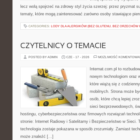
lecz wolą spojrzeć na zdrowy styl życia szerzej: przez pryzmat s
tematy, które mogą zainteresować zarówno osoby stawiające pierws
CATEGORIES:
LODY DLA ALERGIKÓW (BEZ GLUTENU, BEZ ORZECHÓW I
CZYTELNICY O TEMACIE
POSTED BY ADMIN
CZE - 17 - 2026
MOŻLIWOŚĆ KOMENTOWA
Internat.com.pl to rozbudo
nowym technologiom oraz 
które wiążą się z codzienn
mobilnych. Strona może b
osób, które chcą lepiej zro
sieci bezprzewodowych, św
hostingu, cyberbezpieczeństwa oraz firmowych rozwiązań techno
stronie: Internet Radiowy i Satelitarny i Bezpieczeństwo w Sieci. 
technologia zostaje pokazana w sposób zrozumiały. Zamiast tech
może znaleźć […]