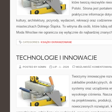
które tworzą niezwykle nie
Polski. Strona jest portal
praktyczne informacje dotyc
kultury, architektury, przyrody, wydarzeń, rekreacji oraz codzienn
miasteczkach Dolnego Śląska. To witryna dla osób, które lubią odk
Moda Wrocław nie ogranicza się wyłącznie do najbardziej znanych 
CATEGORIES:
KSIĄŻKI EKRANIZOWANE
TECHNOLOGIE I INNOWACJE
POSTED BY ADMIN
LIP - 1 - 2026
MOŻLIWOŚĆ KOMENTOWAN
Tworzymy innowacyjne rozw
zakładów produkcyjnych, do
systemy oraz urządzenia w
wysokiego ciśnienia. Nasza 
na projektowaniu, produkcji
nowoczesnych rozwiązań, k