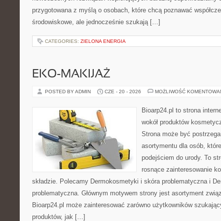
przygotowana z myślą o osobach, które chcą poznawać współcz
środowiskowe, ale jednocześnie szukają […]
CATEGORIES:
ZIELONA ENERGIA
EKO-MAKIJAŻ
POSTED BY ADMIN
CZE - 20 - 2026
MOŻLIWOŚĆ KOMENTOWA
Bioarp24.pl to strona intern
wokół produktów kosmetycz
Strona może być postrzegan
asortymentu dla osób, które
podejściem do urody. To str
rosnące zainteresowanie k
składzie. Polecamy Dermokosmetyki i skóra problematyczna i De
problematyczna. Głównym motywem strony jest asortyment związa
Bioarp24.pl może zainteresować zarówno użytkowników szukają
produktów, jak […]