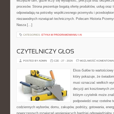
wszędzie tam, gdzie liczy się wydajność, precyzja oraz bezpie
procesów. Strona prezentuje bogatą ofertę produktów, usług oraz t
odpowiadają na potrzeby współczesnego przemysłu i przedsiębio
niezawodnych rozwiązań technicznych. Polecam Historia Przemys
Nasza […]
CATEGORIES:
ETYKA W PROGRAMOWANIU I AI
CZYTELNICZY GŁOS
POSTED BY ADMIN
CZE - 27 - 2026
MOŻLIWOŚĆ KOMENTOWA
Ekos-Sułów to wartościowy 
który pokazuje, że świadom
musi oznaczać wielkich wy
decyzji ani kosztownych zm
którym czytelnik może znal
podpowiedzi oraz rzetelne 
codziennych wyborów, domu, zakupów, podróży, gotowania, energii
nowoczesnych rozwiązań wspierających bardziej odpowiedzialny st