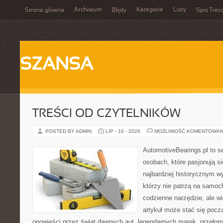
Archiwum
Kategorie
Listy
Strona główna
Błędy
Spis Treśc
SZANSA
TREŚCI OD CZYTELNIKÓW
POSTED BY ADMIN
LIP - 10 - 2026
MOŻLIWOŚĆ KOMENTOWAN
AutomotiveBearings.pl to s
osobach, które pasjonują si
najbardziej historycznym wy
którzy nie patrzą na samoc
codzienne narzędzie, ale w
artykuł może stać się pocz
opowieści przez świat dawnych aut, legendarnych marek, przełom