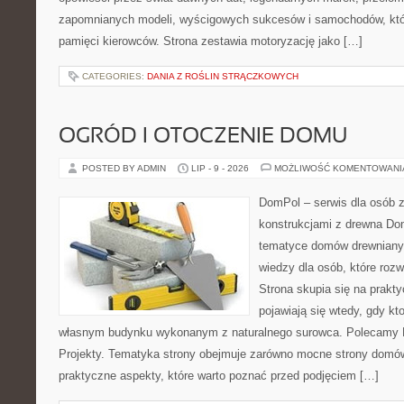
zapomnianych modeli, wyścigowych sukcesów i samochodów, które
pamięci kierowców. Strona zestawia motoryzację jako […]
CATEGORIES:
DANIA Z ROŚLIN STRĄCZKOWYCH
OGRÓD I OTOCZENIE DOMU
POSTED BY ADMIN
LIP - 9 - 2026
MOŻLIWOŚĆ KOMENTOWAN
DomPol – serwis dla osób 
konstrukcjami z drewna Do
tematyce domów drewnianyc
wiedzy dla osób, które roz
Strona skupia się na prakt
pojawiają się wtedy, gdy k
własnym budynku wykonanym z naturalnego surowca. Polecamy Do
Projekty. Tematyka strony obejmuje zarówno mocne strony domów
praktyczne aspekty, które warto poznać przed podjęciem […]