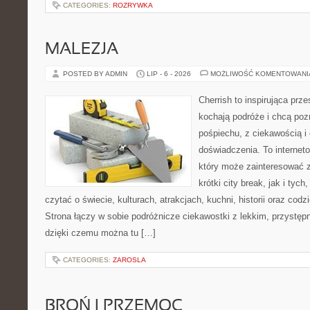
CATEGORIES:
ROZRYWKA
MALEZJA
POSTED BY ADMIN
LIP - 6 - 2026
MOŻLIWOŚĆ KOMENTOWAN
Cherrish to inspirująca prze
kochają podróże i chcą poz
pośpiechu, z ciekawością i
doświadczenia. To internet
który może zainteresować 
krótki city break, jak i tych
czytać o świecie, kulturach, atrakcjach, kuchni, historii oraz cod
Strona łączy w sobie podróżnicze ciekawostki z lekkim, przyst
dzięki czemu można tu […]
CATEGORIES:
ZAROSLA
BROŃ I PRZEMOC