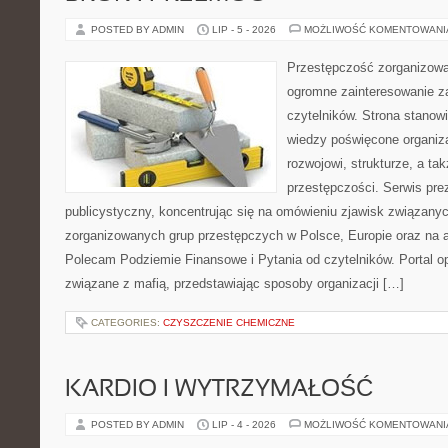
POSTED BY ADMIN
LIP - 5 - 2026
MOŻLIWOŚĆ KOMENTOWAN
Przestępczość zorganizowan
ogromne zainteresowanie za
czytelników. Strona stano
wiedzy poświęcone organiz
rozwojowi, strukturze, a t
przestępczości. Serwis pre
publicystyczny, koncentrując się na omówieniu zjawisk związanyc
zorganizowanych grup przestępczych w Polsce, Europie oraz na 
Polecam Podziemie Finansowe i Pytania od czytelników. Portal op
związane z mafią, przedstawiając sposoby organizacji […]
CATEGORIES:
CZYSZCZENIE CHEMICZNE
KARDIO I WYTRZYMAŁOŚĆ
POSTED BY ADMIN
LIP - 4 - 2026
MOŻLIWOŚĆ KOMENTOWAN