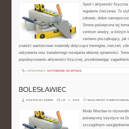
Sport i aktywność fizyczna 
regularne ćwiczenia. To sty
zdrowie, dobre samopoczuci
Strona poświęcona tej tem
centrum wiedzy, w którym k
zarówno początkujący, jak
znaleźć wartościowe materiały dotyczące treningów, ćwiczeń, zdr
odżywiania oraz świadomego rozwijania własnej sprawności. Serwi
popularyzowaniu aktywności fizycznej, przedstawiając zagadnien
CATEGORIES:
GOTOWANIE NA WYNOS
BOLESŁAWIEC
POSTED BY ADMIN
LIP - 2 - 2026
MOŻLIWOŚĆ KOMENTOWAN
Moda Wrocław to różnorodn
poświęcony turystyce na D
szczególnym uwzględnienie